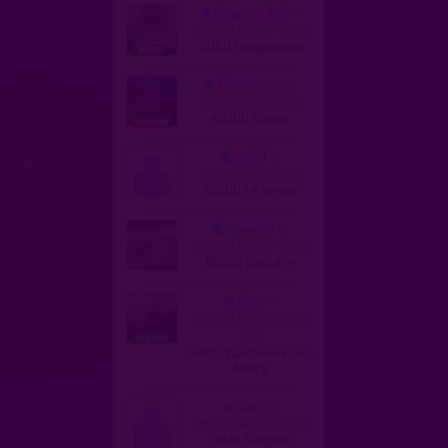
dragontribal
homme, hetero 47 ans
91160 Longjumeau
Chmecmec
homme, gay 66 ans
49300 Cholet
cal29
homme, bi 62 ans
29600 Le Verger
moaced
homme, hetero 48 ans
85630 Barbâtre
alice
homme trans, trav 29
ans
54500 Vandœuvre-lès-
Nancy
spv5
femme, hetero 56 ans
34410 Sérignan