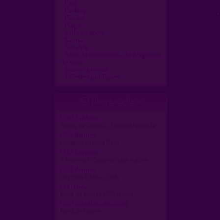
Parc
Parking
Piscine
Plage
Salle de sport
Sauna
Sexshop
Sites de rencontres, de drague ou
de sexe
Soirées privées
Toilettes publiques
Nouveaux lieux

(38)
Sablons
Route de l'écluse chemin tranquille
(35)
Rennes
Oxygène Fitness Club
(26)
Savasse
/ Nouveau \ Savasse plan nature
(35)
Rennes
Oxygène Fitness Club
(44)
Héric
Bout de bois (44810 Héric)
(30)
Castillon-du-Gard
Bord de rivière