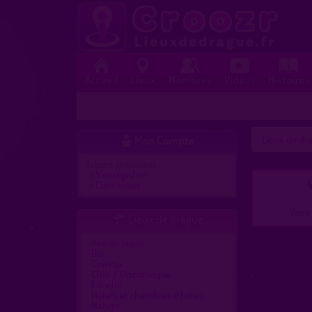
Accueil
Lieux
Membres
Vidéos
Histoires
Mon Compte
Lieux de dra

Actions proposées :
»
S'enregistrer
»
Connexion
V
Votre 
Lieux de drague

Aire de repos
Bar
Cinéma
Club / Discothèque
En ville
Hôtels et chambres d'hôtes
Nature