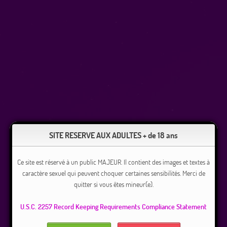
SITE RESERVE AUX ADULTES + de 18 ans
Ce site est réservé à un public MAJEUR. Il contient des images et textes à
caractère sexuel qui peuvent choquer certaines sensibilités. Merci de
quitter si vous êtes mineur(e).
U.S.C. 2257 Record Keeping Requirements Compliance Statement