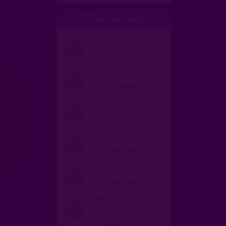
Derniers inscrits

vaisseau4
homme, hetero 69 ans
6460 Chimay
papitoine
homme, bi 34 ans
33680 Lacanau
titi6317
homme, bi 20 ans
75001 Paris
domdom101
homme, bi 61 ans
74100 Annemasse
bgcurieux
homme, bi 41 ans
24110 Saint-Aquilin
sparrow93
homme, hetero 23 ans
93140 Bondy