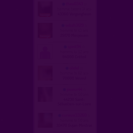
theo0343
homme, hetero 31 ans
43360 Vergongheon
sebzh3129
homme, bi 43 ans
29170 Mesyouen
spirit94
homme, bi 52 ans
94000 Créteil
olidel
homme, bi 62 ans
70000 Vesoul
joueur44
homme, bi 50 ans
44230 Saint-
Sébastien-sur-Loire
curieux33260
homme, bi 50 ans
33470 Gujan-Mestras