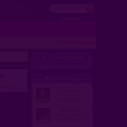
Se connecter
S'enregistrer
* * * PROMO VACANCES ! DERNIERE CHAN
Annonces locales

Publiez votre annonce ici
s ?
Derniers logués

écieuse !
webmaster
homme, gay 49 ans
94000 Créteil
ulrick72
homme, gay 50 ans
72200 La Flèche