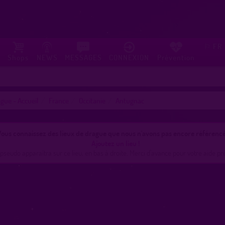
FR
⚐
Shops
NEWS
MESSAGES
CONNEXION
Prévention
gue - Accueil
France
Occitanie
Antugnac
ous connaissez des lieux de drague que nous n'avons pas encore référencé
Ajoutez un lieu !
pseudo apparaîtra sur ce lieu, en bas à droite. Merci d'avance pour votre aide pr