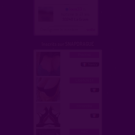
loux33
homme, bi 49 ans
33240 La Grave
Configurer le nombre
...suite
Inscrits sur SNAPDRAGUE