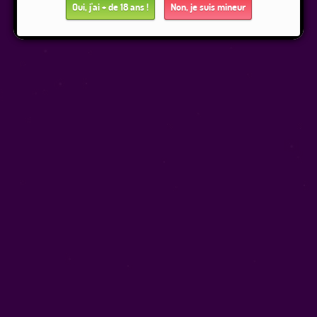
Oui, j'ai + de 18 ans !
Non, je suis mineur