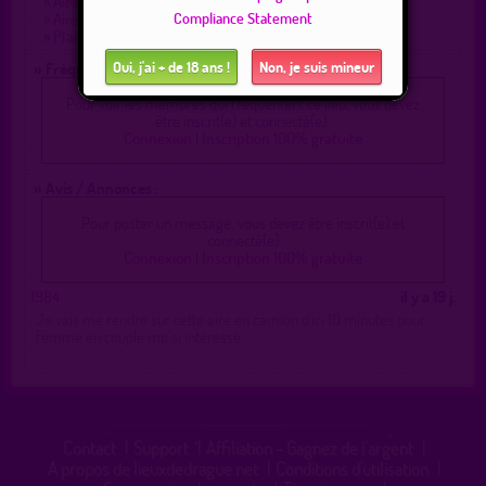
»
Aire de Neulise (direction Balbigny - St Etienne)
Compliance Statement
»
Aire naturelle digue de Pinay
»
Plan d'eau entre NERONDE et BUISSIERE.
Oui, j'ai + de 18 ans !
Non, je suis mineur
» Fréquentation :
Pour voir les membres qui fréquentent ce lieu, vous devez
être inscrit(e) et connecté(e).
Connexion
|
Inscription 100% gratuite
» Avis / Annonces :
Pour poster un message, vous devez être inscrit(e) et
connecté(e)
Connexion
|
Inscription 100% gratuite
1984
il y a 19 j.
Je vais me rendre sur cette aire en camion d'ici 10 minutes pour
femme en couple mp si intéressé
Contact
|
Support
|
Affiliation - Gagnez de l'argent
|
A propos de lieuxdedrague.net
|
Conditions d'utilisation
|