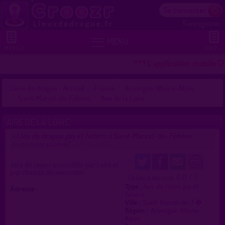
Se connecter
S'enregistrer


MENU
MENU 2
VOIR +
*** L'application mobile C
Lieux de drague - Accueil
France
Auvergne-Rhône-Alpes
Saint-Marcel-de-Félines
Aire de la Loire
AIRE DE LA LOIRE
Lieu de drague gay et hétéro à Saint-Marcel-de-Félines
>
proposé par
soumi42
(07/07/2026)
Aire de repos accessible par l a89 et
par chemin de nerondet
0.0 / 5
Ce lieu a été noté
Type :
Aire de repos gay et
Adresse :
hétéro
Ville :
Saint-Marcel-de-F�.
Région :
Auvergne-Rhône-
Alpes