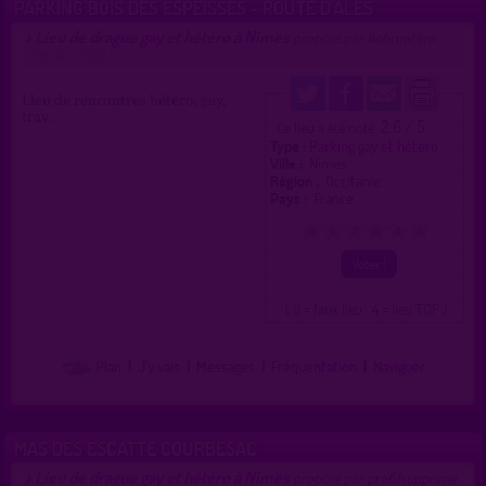
PARKING BOIS DES ESPEISSES - ROUTE D'ALÈS
Lieu de drague gay et hétéro à Nîmes
>
proposé par
bobruntbm
(08/12/2019)
Lieu de rencontres hétéro, gay,
trav.
2.6 / 5
Ce lieu a été noté
Type :
Parking gay et hétéro
Ville :
Nîmes
Région :
Occitanie
Pays :
France
0
1
2
3
4
5
( 0 = faux lieu 4 = lieu TOP )
Plan
|
J'y vais
|
Messages
|
Fréquentation
|
Naviguer
MAS DES ESCATTE COURBESAC
Lieu de drague gay et hétéro à Nîmes
>
proposé par
profilsupprime