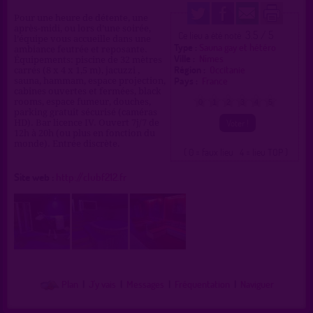
Pour une heure de détente, une
après-midi, ou lors d’une soirée,
3.5 / 5
Ce lieu a été noté
l’équipe vous accueille dans une
Type :
Sauna gay et hétéro
ambiance feutrée et reposante.
Ville :
Nîmes
Équipements: piscine de 32 mètres
Région :
Occitanie
carrés (8 x 4 x 1,5 m), jacuzzi ,
Pays :
France
sauna, hammam, espace projection,
cabines ouvertes et fermées, black
rooms, espace fumeur, douches,
0
1
2
3
4
5
parking gratuit sécurisé (caméras
HD). Bar licence IV. Ouvert 7j/7 de
12h à 20h (ou plus en fonction du
monde). Entrée discrète.
( 0 = faux lieu 4 = lieu TOP )
Site web :
http://clubf212.fr
Plan
|
J'y vais
|
Messages
|
Fréquentation
|
Naviguer