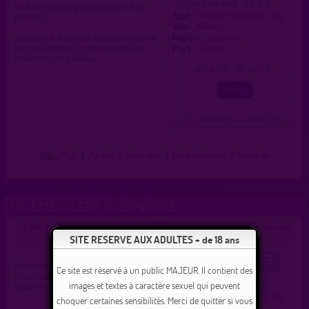
3.5 / 5
Ce lieu a été noté
voit des mecs qui pissent cul nu
Type :
Toilettes publiques gay
parfois.
Ville :
Nîmes
Région :
Occitanie
Attention à ne pas abuser sinon le
Pays :
France
lieu va fermer, tout comme les
toilettes vers Kiabi.
0
1
2
3
4
5
( 0 = faux lieu 4 = lieu TOP )
Plan
|
J'y vais
|
Messages
|
Fréquentation
|
Naviguer
TOILETTE GALERIE INTERMARCHÉ
Lieu de drague gay et hétéro à Nîmes
>
proposé par
profilsupprime
(27/09/2020)
SITE RESERVE AUX ADULTES + de 18 ans
Les toilettes sont situées prêt du
Ce site est réservé à un public MAJEUR. Il contient des
distributeur, peu de passage,
1.0 / 5
Ce lieu a été noté
images et textes à caractère sexuel qui peuvent
endroit discret et calme.
Type :
Toilettes publiques gay
choquer certaines sensibilités. Merci de quitter si vous
et hétéro