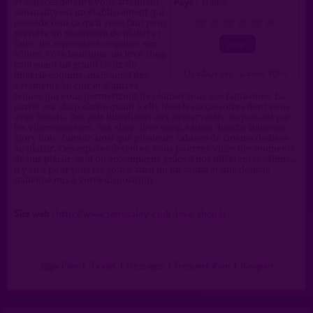
Pays :
France
et espaces détente vous attendent
Sensuality est un établissement qui
possède tout ce qu’il vous faut pour
0
1
2
3
4
5
prendre un maximum de plaisir et
faire des rencontres coquines sur
Nîmes. Côté boutique, un love shop
contenant un grand choix de
( 0 = faux lieu 4 = lieu TOP )
lingerie coquine, mais aussi des
vêtements en cuir et d’autres
tenues qui vous permettront de réaliser tous vos fantasmes. La
partie sex shop abrite quant à elle tous les accessoires dont vous
avez besoin. Des gels lubrifiants aux préservatifs, en passant par
les vibromasseurs. Sex shop, love shop, sauna, douche italienne,
glory hole, fumoir ainsi que plusieurs cabines de cinéma dédiées
au plaisir. Des espaces détentes, vous pourrez vivre des moments
de pur plaisir, seul ou accompagné grâce à nos différentes cabines,
il y en a pour tous les goûts, ainsi qu’un sauna et une douche
italienne mis à votre disposition.
Site web :
http://www.sensuality-club-love-shop.fr
Plan
|
J'y vais
|
Messages
|
Fréquentation
|
Naviguer