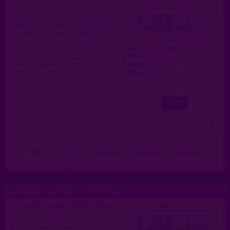
(10/03/2019)
Laisser sa voiture sur le parking,
prendre les parcours, plein de
1.0 / 5
Ce lieu a été noté
petits chemins, quelques couples
Type :
Nature gay et hétéro
exhibes le matin, rencontres le soir,
Ville :
Nîmes
énormément de petits coins pour
Région :
Occitanie
d'éventuelles envies pressantes et
Pays :
France
discrètes... Au plaisir de se
croiser...
0
1
2
3
4
5
( 0 = faux lieu 4 = lieu TOP )
Plan
|
J'y vais
|
Messages
|
Fréquentation
|
Naviguer
DOGGING POUR CPLE HETERO
Lieu de drague hétéro à Nîmes
>
proposé par
cpl46
(26/10/2018)
Parc discret pour exhibe ou