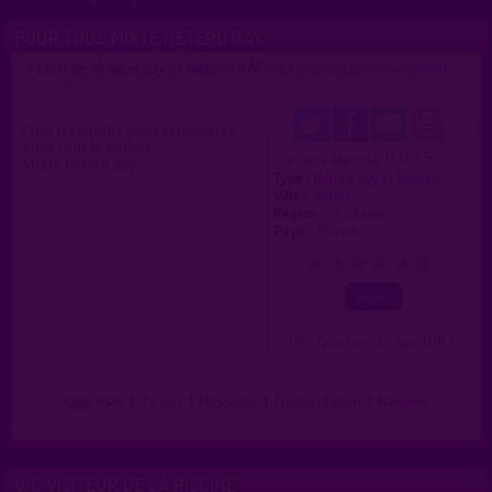
POUR TOUS MIXTE HÉTÉRO GAY
Lieu de drague gay et hétéro à Nîmes
>
proposé par
robin30900
(07/03/2026)
Coin tranquille pour rencontrer
Pour tout le monde
0.0 / 5
Ce lieu a été noté
Mixte hétéro gay
Type :
Nature gay et hétéro
Ville :
Nîmes
Région :
Occitanie
Pays :
France
0
1
2
3
4
5
( 0 = faux lieu 4 = lieu TOP )
Plan
|
J'y vais
|
Messages
|
Fréquentation
|
Naviguer
WC VISITEUR DE LA PISCINE