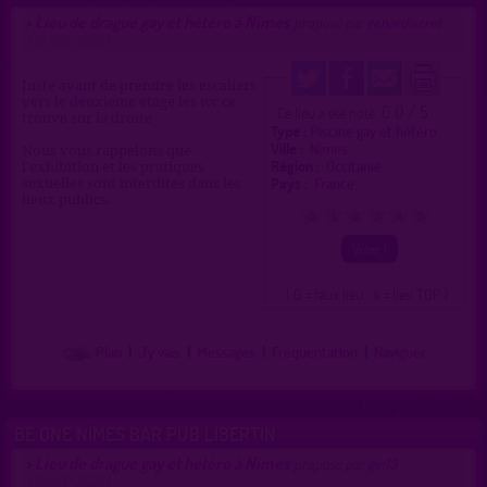
Lieu de drague gay et hétéro à Nîmes
>
proposé par
renardiscret
(19/02/2026)
Juste avant de prendre les escaliers
vers le deuxieme etage les wc ce
0.0 / 5
Ce lieu a été noté
trouve sur la droite
Type :
Piscine gay et hétéro
Ville :
Nîmes
Nous vous rappelons que
Région :
Occitanie
l'exhibition et les pratiques
Pays :
France
sexuelles sont interdites dans les
lieux publics.
0
1
2
3
4
5
( 0 = faux lieu 4 = lieu TOP )
Plan
|
J'y vais
|
Messages
|
Fréquentation
|
Naviguer
BE ONE NÎMES BAR PUB LIBERTIN
Lieu de drague gay et hétéro à Nîmes
>
proposé par
gin13
(29/01/2023)