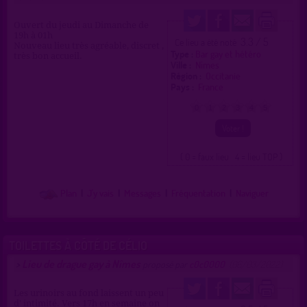
Ouvert du jeudi au Dimanche de
19h à 01h
3.3 / 5
Ce lieu a été noté
Nouveau lieu très agréable, discret ,
Type :
Bar gay et hétéro
très bon accueil.
Ville :
Nîmes
Région :
Occitanie
Pays :
France
0
1
2
3
4
5
( 0 = faux lieu 4 = lieu TOP )
Plan
|
J'y vais
|
Messages
|
Fréquentation
|
Naviguer
TOILETTES À CÔTÉ DE CÉLIO
Lieu de drague gay à Nîmes
>
proposé par
c0c0000
(06/03/2022)
Les urinoirs au fond laissent un peu
d' intimité. Vers 17h en semaine on