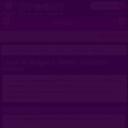
Se connecter
S'enregistrer


MENU
MENU 2
VOIR +
* * * PROMO VACANC
Lieux de drague - Accueil
France
Occitanie
Nimes
Lieux de drague à Nimes, Occitanie,
France
Tu cherches un
lieu de drague à Nimes
en Occitanie ? Voici
29 lieux de
rencontres
: nature, parc, sauna, toilettes publiques, parking.
Connectez-vous
ou
inscrivez-vous
pour contacter les membres
présents sur ces lieux.
F212 SAUNA CLUB
Lieu de drague gay et hétéro à Nîmes
>
proposé par
clubf212
(25/09/2020)