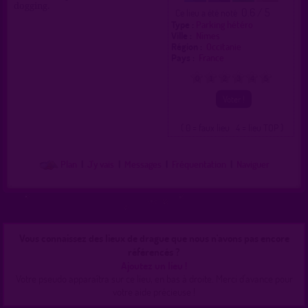
dogging.
0.6 / 5
Ce lieu a été noté
Type :
Parking hétéro
Ville :
Nîmes
Région :
Occitanie
Pays :
France
0
1
2
3
4
5
( 0 = faux lieu 4 = lieu TOP )
Plan
|
J'y vais
|
Messages
|
Fréquentation
|
Naviguer
Vous connaissez des lieux de drague que nous n'avons pas encore
référencés ?
Ajoutez un lieu !
Votre pseudo apparaîtra sur ce lieu, en bas à droite. Merci d'avance pour
votre aide précieuse !