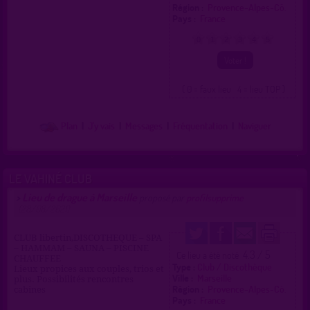
Région :
Provence-Alpes-Cô.
Pays :
France
0
1
2
3
4
5
( 0 = faux lieu 4 = lieu TOP )
Plan
|
J'y vais
|
Messages
|
Fréquentation
|
Naviguer
LE VAHINÉ CLUB
Lieu de drague à Marseille
>
proposé par
profilsupprime
(28/08/2021)
CLUB libertin,DISCOTHEQUE – SPA
– HAMMAM – SAUNA – PISCINE
4.3 / 5
Ce lieu a été noté
CHAUFFEE
Type :
Club / Discothèque
Lieux propices aux couples, trios et
Ville :
Marseille
plus. Possibilités rencontres
Région :
Provence-Alpes-Cô.
cabines
Pays :
France