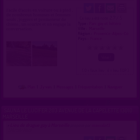
Facile d’accès en voiture ou à pied ,
de nombreux hommes et femmes
2.7 / 5
Ce lieu a été noté
seuls , joggers et promeneur de
Type :
Parc gay et hétéro
chiens , un sourire et on engage la
Ville :
Marseille
conversation.
Région :
Provence-Alpes-Cô.
Pays :
France
0
1
2
3
4
5
( 0 = faux lieu 4 = lieu TOP )
Plan
|
J'y vais
|
Messages
|
Fréquentation
|
Naviguer
SAUNA LE LUCIFER 203 AVENUE DE LA CAPELETTE 13010
MARSEILLE
Lieu de drague gay à Marseille
>
proposé par
massalia13
(26/06/2021)