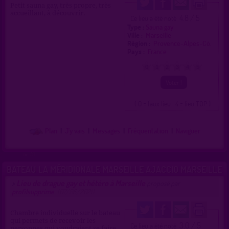
Petit sauna gay, très propre, très
accueillant, à découvrir.
4.8 / 5
Ce lieu a été noté
Type :
Sauna gay
Ville :
Marseille
Région :
Provence-Alpes-Cô.
Pays :
France
0
1
2
3
4
5
( 0 = faux lieu 4 = lieu TOP )
Plan
|
J'y vais
|
Messages
|
Fréquentation
|
Naviguer
BATEAU LA MÉRIDIONALE MARSEILLE AJACCIO MARSEILLE
Lieu de drague gay et hétéro à Marseille
>
proposé par
profilsupprime
(07/06/2021)
Chambre individuelle sur le bateau
qui permets de recevoir les
3.0 / 5
Ce lieu a été noté
personnes qui voudraient se faire