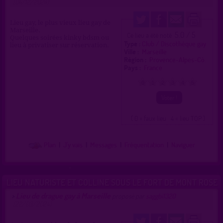
(04/12/2024)
Lieu gay, le plus vieux lieu gay de
Marseille.
5.0 / 5
Ce lieu a été noté
Quelques soirées kinky bdsm ou
Type :
Club / Discothèque gay
lieu à privatiser sur réservation.
Ville :
Marseille
Région :
Provence-Alpes-Cô.
Pays :
France
0
1
2
3
4
5
( 0 = faux lieu 4 = lieu TOP )
Plan
|
J'y vais
|
Messages
|
Fréquentation
|
Naviguer
LIEU NATURISTE ET COLLINE SOUS LE FORT DE MONT ROSE
Lieu de drague gay à Marseille
>
proposé par
saggbi1320
(22/03/2024)