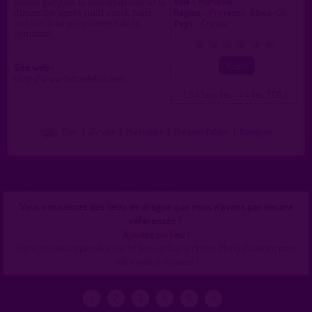
Ville :
Marseille
beaux garçons le mercredi soir et le
Région :
Provence-Alpes-Cô.
dimanche après-midi aussi. Sans
Pays :
France
oublier leur programme de la
semaine.
0
1
2
3
4
5
Site web :
http://www.letrashbar.com
( 0 = faux lieu 4 = lieu TOP )
Plan
|
J'y vais
|
Messages
|
Fréquentation
|
Naviguer
Vous connaissez des lieux de drague que nous n'avons pas encore
référencés ?
Ajoutez un lieu !
Votre pseudo apparaîtra sur ce lieu, en bas à droite. Merci d'avance pour
votre aide précieuse !
»
2
3
4
5
1