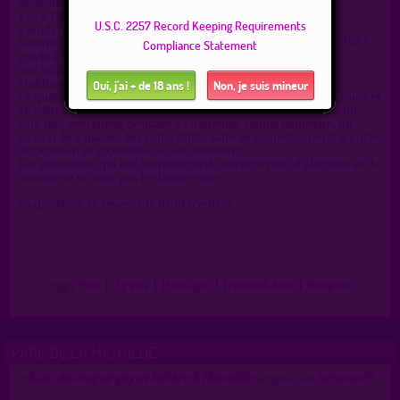
accessible à tout moment
12h à 19h en semaine de dimanche
U.S.C. 2257 Record Keeping Requirements
à jeudi fermé en soirée
( 0 = faux lieu 4 = lieu TOP )
Compliance Statement
Vendredi et samedi 12h a 18h et de
20h30 à 2h00
une boisson offerte
Oui, j'ai + de 18 ans !
Non, je suis mineur
établissement non fumeur
Le quartier offre pas mal de places de stationnement en journée et
en soirée. Situé dans le 8 éme arrondissement de Marseille, un
coin bar, vestiaires, douches à l'italienne, sauna, hammam, un
jacuzzi de 6 places, des coins câlins salle de projection sont à votre
disposition et accessibles à tout moment;
Les personnes qui ont un manque de savoir vivre, d'élégance et de
courtoisie ne sont pas les bienvenues.
La direction se réserve le droit d'entrée
Plan
|
J'y vais
|
Messages
|
Fréquentation
|
Naviguer
PARC DE LA MATHILDE
Lieu de drague gay et hétéro à Marseille
>
proposé par
bichoreel13
(07/07/2021)