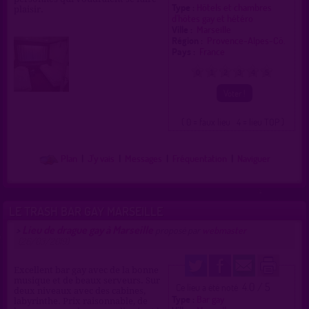
Type :
Hôtels et chambres
plaisir.
d'hôtes gay et hétéro
Ville :
Marseille
Région :
Provence-Alpes-Cô.
Pays :
France
0
1
2
3
4
5
( 0 = faux lieu 4 = lieu TOP )
Plan
|
J'y vais
|
Messages
|
Fréquentation
|
Naviguer
LE TRASH BAR GAY MARSEILLE
Lieu de drague gay à Marseille
>
proposé par
webmaster
(26/03/2019)
Excellent bar gay avec de la bonne
musique et de beaux serveurs. Sur
4.0 / 5
Ce lieu a été noté
deux niveaux avec des cabines,
Type :
Bar gay
labyrinthe. Prix raisonnable, de