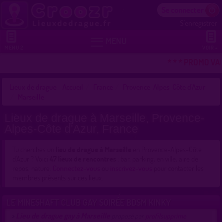
Se connecter
S'enregistrer


MENU
MENU 2
VOIR +
* * * PROMO VAC
Lieux de drague - Accueil
France
Provence-Alpes-Côte d'Azur
Marseille
Lieux de drague à Marseille, Provence-
Alpes-Côte d'Azur, France
Tu cherches un
lieu de drague à Marseille
en Provence-Alpes-Côte
d'Azur ? Voici
47 lieux de rencontres
: bar, parking, en ville, aire de
repos, nature.
Connectez-vous
ou
inscrivez-vous
pour contacter les
membres présents sur ces lieux.
LE MINESHAFT CLUB GAY SOIRÉE BDSM KINKY
Lieu de drague gay à Marseille
>
proposé par
profilsupprime