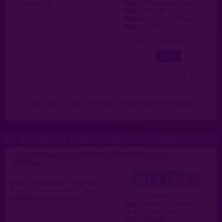
Type :
Parking gay et hétéro
22h jusqu’à 3h.
Ville :
Marseille
Région :
Provence-Alpes-Cô.
Pays :
France
0
1
2
3
4
5
( 0 = faux lieu 4 = lieu TOP )
Plan
|
J'y vais
|
Messages
|
Fréquentation
|
Naviguer
HÔTEL PREMIÈRE CLASSE LA VALENTINE MARSEILLE
Lieu de drague gay et hétéro à Marseille
>
proposé par
profilsupprime
(21/04/2022)
Hôtel sympathique. Pour être
discret, on peut accéder aux
2.7 / 5
Ce lieu a été noté
chambres par extérieur.
Type :
Hôtels et chambres
d'hôtes gay et hétéro
Ville :
Marseille