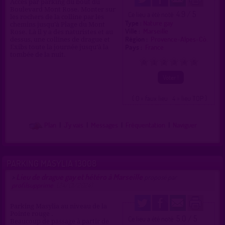
Accès par parking du bout du
Boulevard Mont Rose. Monter sur
4.9 / 5
Ce lieu a été noté
les rochers de la colline par les
Type :
Nature gay
chemins jusqu’à Plage du Mont
Ville :
Marseille
Rose. Là il y a des naturistes et au
Région :
Provence-Alpes-Cô.
dessus, une collines de drague et
Pays :
France
Exibs toute la journée jusqu’à la
tombée de la nuit.
0
1
2
3
4
5
( 0 = faux lieu 4 = lieu TOP )
Plan
|
J'y vais
|
Messages
|
Fréquentation
|
Naviguer
PARKING MASYLIA 13008
Lieu de drague gay et hétéro à Marseille
>
proposé par
profilsupprime
(24/01/2024)
Parking Masylia au niveau de la
Pointe rouge .
5.0 / 5
Ce lieu a été noté
Beaucoup de passage à partir de