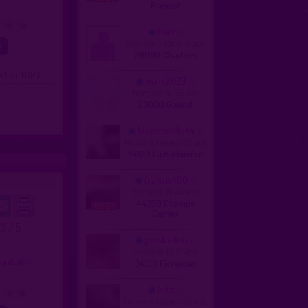
Prévost
4
5
harr
homme, hetero 41 ans
28000 Chartres
= lieu TOP )
marc2023
homme, bi 36 ans
23000 Guéret
lacochondu44
homme, hetero 39 ans
44120 La Barbinière
francis490
homme, bi 46 ans
44330 Champs
Cartier
.0 / 5
grosloulou
homme, bi 51 ans
quitaine
34510 Florensac
lutti
4
5
homme, hetero 64 ans