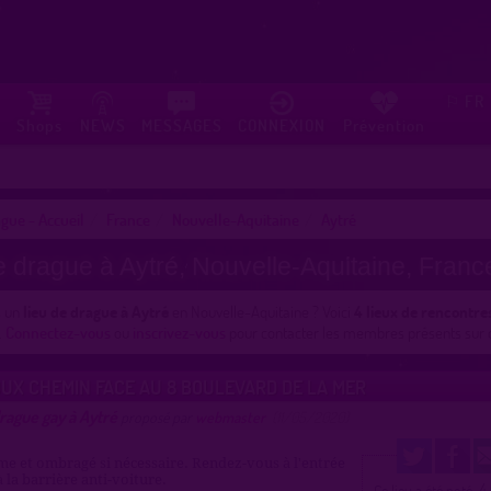
FR
⚐
Shops
NEWS
MESSAGES
CONNEXION
Prévention
gue - Accueil
France
Nouvelle-Aquitaine
Aytré
e drague à Aytré, Nouvelle-Aquitaine, Franc
s un
lieu de drague à Aytré
en Nouvelle-Aquitaine ? Voici
4 lieux de rencontre
.
Connectez-vous
ou
inscrivez-vous
pour contacter les membres présents sur c
UX CHEMIN FACE AU 8 BOULEVARD DE LA MER
rague gay à Aytré
proposé par
webmaster
(11/05/2020)
e et ombragé si nécessaire. Rendez-vous à l'entrée
 la barrière anti-voiture.
4
Ce lieu a été noté