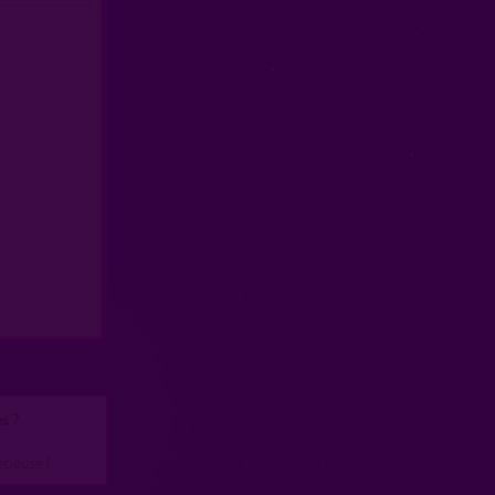
s ?
écieuse !