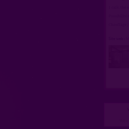
1 café, thé 
Possibilité 
Chauffage / 
Site web :
h
V
Votre 