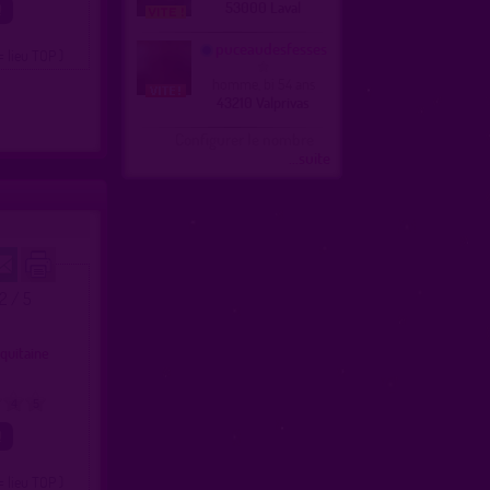
53000 Laval
puceaudesfesses
= lieu TOP )
homme, bi 54 ans
43210 Valprivas
Configurer le nombre
...suite
.2 / 5
quitaine
4
5
= lieu TOP )