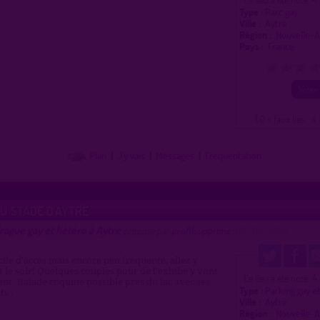
Type :
Parc gay
Ville :
Aytré
Région :
Nouvelle-A
Pays :
France
0
1
2
3
( 0 = faux lieu 4 
Plan
|
J'y vais
|
Messages
|
Fréquentation
U STADE D'AYTRÉ
rague gay et hétéro à Aytré
proposé par
profilsupprime
(07/08/2018)
cile d'accès mais encore peu fréquenté, allez y
le soir! Quelques couples pour de l'exhibe y vont
4
Ce lieu a été noté
nt. Balade coquine possible près du lac avec ses
Type :
Parking gay e
ts .
Ville :
Aytré
Région :
Nouvelle-A