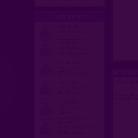
Derniers inscrits

pablo0101
homme, hetero 20 ans
leska09
homme, hetero 25 ans
59386 Dunkerque
toulouse31
femme, hetero 40 ans
PETIT PAR
31770 Colomiers
Lieu de d
>
fammi
homme, hetero 28 ans
02200 Soissons
Petit parc d
tranquille à
cricri71120
femme, hetero 57 ans
75001 Paris
tegana74
homme, hetero 36 ans
74520 La Foliaz