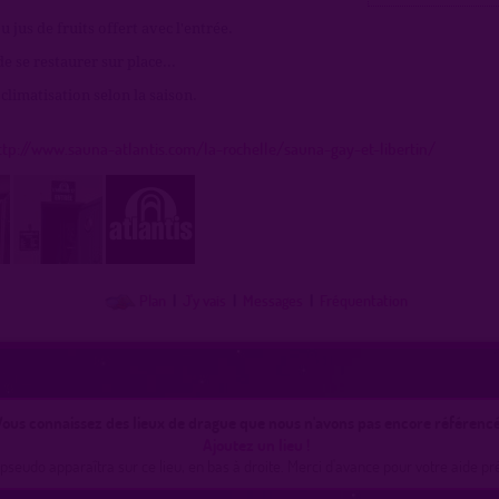
ou jus de fruits offert avec l'entrée.
de se restaurer sur place...
climatisation selon la saison.
ttp://www.sauna-atlantis.com/la-rochelle/sauna-gay-et-libertin/
Plan
|
J'y vais
|
Messages
|
Fréquentation
ous connaissez des lieux de drague que nous n'avons pas encore référencé
Ajoutez un lieu !
pseudo apparaîtra sur ce lieu, en bas à droite. Merci d'avance pour votre aide pr