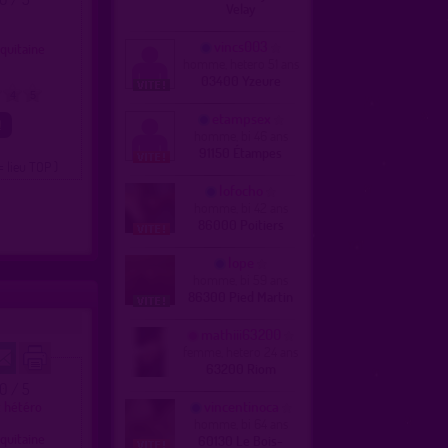
Velay
vincs003
quitaine
homme, hetero 51 ans
03400 Yzeure
4
5
etampsex
homme, bi 46 ans
91150 Étampes
= lieu TOP )
lofocho
homme, bi 42 ans
86000 Poitiers
lope
homme, bi 59 ans
86300 Pied Martin
mathiii63200
femme, hetero 24 ans
63200 Riom
.0 / 5
vincentinoca
t hétéro
homme, bi 64 ans
quitaine
60130 Le Bois-