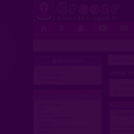
Accueil
Lieux
Membres
Vidéos
Histoires
Mon Compte
Lieux de dra

Actions proposées :
Lieux d
»
S'enregistrer
»
Connexion
Tu cherche
parc, sauna
Lieux de drague

Aire de repos
MARAIS DO
Bar
Cinéma
Lieu de d
>
Club / Discothèque
En ville
Hôtels et chambres d'hôtes
Chemin calm
Nature
du chemin à