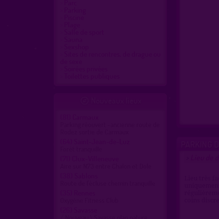
Parc
Parking
Piscine
Plage
Salle de sport
Sauna
Sexshop
Sites de rencontres, de drague ou
de sexe
Soirées privées
Toilettes publiques
Nouveaux lieux

(81)
Carmaux
Parking réouvert -ancienne route de
Rodez sortie de Carmaux
(64)
Saint-Jean-de-Luz
PARKING D
Forêt tranquille
Lieu de d
>
(71)
Clux-Villeneuve
Aire sur N73 entre Chalon et Dole
(38)
Sablons
Lieu très fa
Route de l'écluse chemin tranquille
uniquement 
(35)
Rennes
régulièreme
Oxygène Fitness Club
coins discre
(26)
Savasse
/ Nouveau \ Savasse plan nature