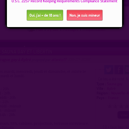
U.S.C. 2257 Record Keeping Requirements Compliance Statement
( 0 = faux lieu 4 
Oui, j'ai + de 18 ans !
Non, je suis mineur
Plan
|
J'y vais
|
Messages
|
Fréquentation
S SAUNA GAY ET LIBERTIN
rague gay à Aytré
proposé par
atlantis17
(08/07/2026)
es mardi, mercredi, jeudi et dimanche, et mixte le
medi et lundi.
4
Ce lieu a été noté
Type :
Sauna gay
Ville :
Aytré
 - 20h
Région :
Nouvelle-A
i - 20h
Pays :
France
midi - 20h
 - 22h
midi - minuit
0
1
2
3
h - minuit
14h - 20h
am, SPA, cabines, projection, terrasse extérieure.
( 0 = faux lieu 4 
 climatis