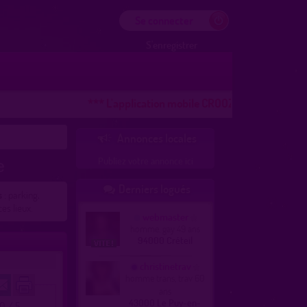
Se connecter
S'enregistrer
*** L'application mobile CROOZR pour les téléphone
Annonces locales

Publiez votre annonce ici
e
Derniers logués

s
: parking,
es lieux.
webmaster
homme, gay 49 ans
94000 Créteil
christinetrav
homme trans, trav 60
ans
43000 Le Puy-en-
.0 / 5