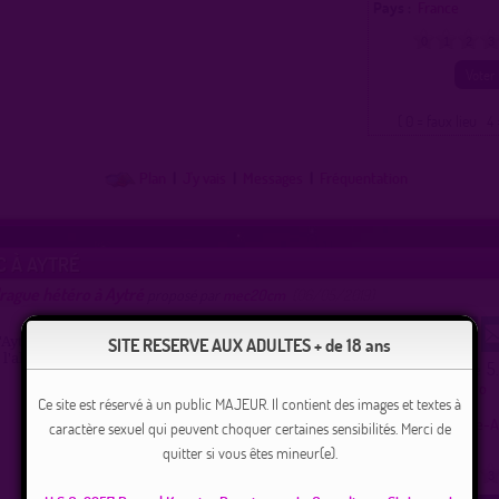
Pays :
France
0
1
2
3
( 0 = faux lieu 4 
Plan
|
J'y vais
|
Messages
|
Fréquentation
C À AYTRÉ
rague hétéro à Aytré
proposé par
mec20cm
(06/05/2019)
SITE RESERVE AUX ADULTES + de 18 ans
'Aytré, parc Jean Macé. Facile d'accès petit bois
 l'abri des regards ...
5
Ce lieu a été noté
Type :
Parc hétéro
Ce site est réservé à un public MAJEUR. Il contient des images et textes à
Ville :
Aytré
Région :
Nouvelle-A
caractère sexuel qui peuvent choquer certaines sensibilités. Merci de
Pays :
France
quitter si vous êtes mineur(e).
0
1
2
3