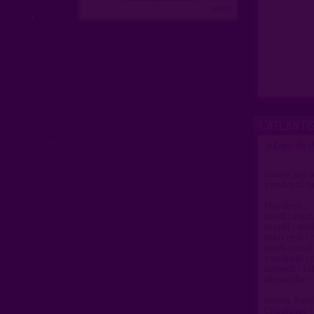
...suite
L'ATLANTI
Lieu de d
>
Sauna gay l
vendredi sa
Horaires :
lundi : midi
mardi : mid
mercredi : 
jeudi : midi
vendredi : 
samedi : 14
dimanche : 
Sauna, hamm
Chauffage /