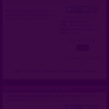
(07/07/2026)
Petite route qui part de la gare et
qui passe à côté du parking 12 faire
0.0 / 5
Ce lieu a été noté
quelques centaines de mètres
Type :
Nature hétéro
Ville :
Aix-en-Provence
Région :
Provence-Alpes-Cô.
Pays :
France
0
1
2
3
4
5
( 0 = faux lieu 4 = lieu TOP )
Plan
|
J'y vais
|
Messages
|
Fréquentation
|
Naviguer
PARKING HAUT CARREFOUR LA PIOLINE
Lieu de drague gay et hétéro à Aix-en-Provence
>
proposé par
profilsupprime
(27/01/2024)