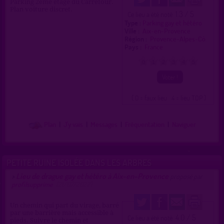
Parking 2eme étage du Carrefour.
Plan voiture discret.
1.3 / 5
Ce lieu a été noté
Type :
Parking gay et hétéro
Ville :
Aix-en-Provence
Région :
Provence-Alpes-Cô.
Pays :
France
0
1
2
3
4
5
( 0 = faux lieu 4 = lieu TOP )
Plan
|
J'y vais
|
Messages
|
Fréquentation
|
Naviguer
PETITE RUINE ISOLÉE DANS LES ARBRES
Lieu de drague gay et hétéro à Aix-en-Provence
>
proposé par
profilsupprime
(21/07/2022)
Un chemin qui part du virage, barré
par une barrière mais accessible à
4.0 / 5
Ce lieu a été noté
pieds. Suivre le chemin et