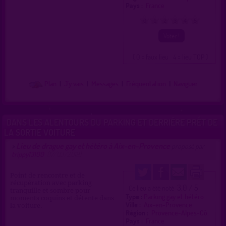
Pays :
France
0
1
2
3
4
5
( 0 = faux lieu 4 = lieu TOP )
Plan
|
J'y vais
|
Messages
|
Fréquentation
|
Naviguer
DANS LES ALENTOURS DU PARKING ET DERRIÈRE PRÊT DE
LA SORTIE VOITURE
Lieu de drague gay et hétéro à Aix-en-Provence
>
proposé par
trippy13100
(17/03/2019)
Point de rencontre et de
récupération avec parking
3.0 / 5
Ce lieu a été noté
tranquille et sombre pour
Type :
Parking gay et hétéro
moments coquins et détente dans
Ville :
Aix-en-Provence
la voiture.
Région :
Provence-Alpes-Cô.
Pays :
France