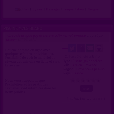
Plan
|
J'y vais
|
Messages
|
Fréquentation
|
Naviguer
PISCINE YVES BLANC
Lieu de drague gay et hétéro à Aix-en-Provence
>
proposé par
titouen
(27/08/2013)
Douche homme en ligne avec
quelques cabines individuelles.
2.8 / 5
Ce lieu a été noté
Possibilité de voir le matériel au
Type :
Piscine gay et hétéro
niveau des urinoirs en ligne et sans
Ville :
Aix-en-Provence
brise vue.
Région :
Provence-Alpes-Cô.
Pays :
France
Nous vous rappelons que
0
1
2
3
4
5
l'exhibition et les pratiques
sexuelles sont interdites dans les
lieux publics.
( 0 = faux lieu 4 = lieu TOP )