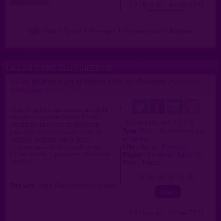
( 0 = faux lieu 4 = lieu TOP )
Plan
|
J'y vais
|
Messages
|
Fréquentation
|
Naviguer
LA LANTERNE CLUB LIBERTIN.
Lieu de drague gay et hétéro à Aix-en-Provence
>
proposé par
canarijaune
(24/05/2017)
Club d'un bon niveau au nord de
Aix en Provence. sortie 12 A51
4.0 / 5
Ce lieu a été noté
rejoindre la route de Sisteron
Type :
Club / Discothèque gay
parallèle à l'autoroute coté Est
et hétéro
comme indiqué sur le plan.
Ville :
Aix-en-Provence
Je recommande le mardi pour
Région :
Provence-Alpes-Cô.
l'after work. 3 passages, 3 bonnes
Pays :
France
soirées
0
1
2
3
4
5
Site web :
http://lalanterneclub.com
( 0 = faux lieu 4 = lieu TOP )