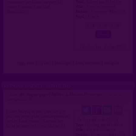
Type :
Nature gay et hétéro
continuer sur la droite vers la
Ville :
Aix-en-Provence
ruine. Plusieurs recoins
Région :
Provence-Alpes-Cô.
disponibles.
Pays :
France
0
1
2
3
4
5
( 0 = faux lieu 4 = lieu TOP )
Plan
|
J'y vais
|
Messages
|
Fréquentation
|
Naviguer
PARKING DISCRET , SORTIE GAP
Lieu de drague gay et hétéro à Aix-en-Provence
>
proposé par
bienepaisse30
(07/07/2022)
Lieux discret la nuit surtout gay,
efficace pour plan suce express en
1.0 / 5
Ce lieu a été noté
sortie d'autoroute . Laissez les
Type :
Parking gay et hétéro
lieux propres et soyez discrets !
Ville :
Aix-en-Provence
Région :
Provence-Alpes-Cô.