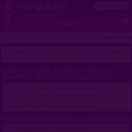
Se connecter
S'enregistrer


MENU
MENU 2
VOIR +
Il est important de NOT
Lieux de drague - Accueil
France
Provence-Alpes-Côte d'Azur
Aix-en-Provence
Lieux de drague à Aix-en-Provence,
Provence-Alpes-Côte d'Azur, France
Tu cherches un
lieu de drague à Aix-en-Provence
en Provence-
Alpes-Côte d'Azur ? Voici
20 lieux de rencontres
: nature, parc,
parking, soirées privées, piscine.
Connectez-vous
ou
inscrivez-vous
pour contacter les membres présents sur ces lieux.
RENCONTRER HÉTÉRO
Lieu de drague hétéro à Aix-en-Provence
>
proposé par
christo