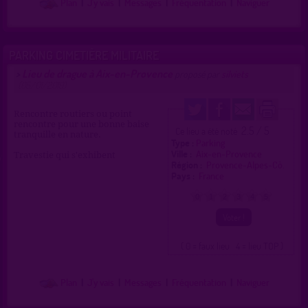
Plan
|
J'y vais
|
Messages
|
Fréquentation
|
Naviguer
PARKING CIMETIÈRE MILITAIRE
Lieu de drague à Aix-en-Provence
>
proposé par
silviets
(05/01/2019)
Rencontre routiers ou point
rencontre pour une bonne baise
2.5 / 5
Ce lieu a été noté
tranquille en nature.
Type :
Parking
Ville :
Aix-en-Provence
Travestie qui s'exhibent
Région :
Provence-Alpes-Cô.
Pays :
France
0
1
2
3
4
5
( 0 = faux lieu 4 = lieu TOP )
Plan
|
J'y vais
|
Messages
|
Fréquentation
|
Naviguer