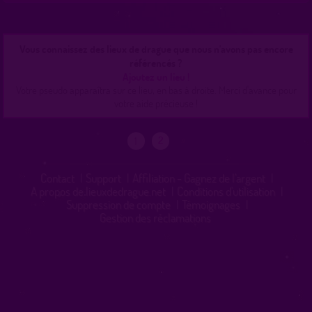
Vous connaissez des lieux de drague que nous n'avons pas encore
référencés ?
Ajoutez un lieu !
Votre pseudo apparaîtra sur ce lieu, en bas à droite. Merci d'avance pour
votre aide précieuse !
»
2
1
Contact
|
Support
|
Affiliation - Gagnez de l'argent
|
A propos de lieuxdedrague.net
|
Conditions d'utilisation
|
Suppression de compte
|
Témoignages
|
Gestion des réclamations