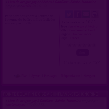
Lieu de drague gay et hétéro à Conflans-Sainte-Honorine
>
proposé par
deafbi
(18/06/2013)
Petit parc sous pont à l'entrée de
l'avenue du beffroy. Plus facile les
3.0 / 5
Ce lieu a été noté
soirées partir 22h.
Type :
En ville gay et hétéro
Ville :
Conflans-Sainte-Ho.
Région :
Île-de-France
Pays :
France
0
1
2
3
4
5
( 0 = faux lieu 4 = lieu TOP )
Plan
|
J'y vais
|
Messages
|
Fréquentation
|
Naviguer
POINTE DE LA FIN D'OISE À CONFLANS-STE-HONORINE
Lieu de drague gay à Conflans-Sainte-Honorine
>
proposé par
ameliesupport
(30/05/2018)