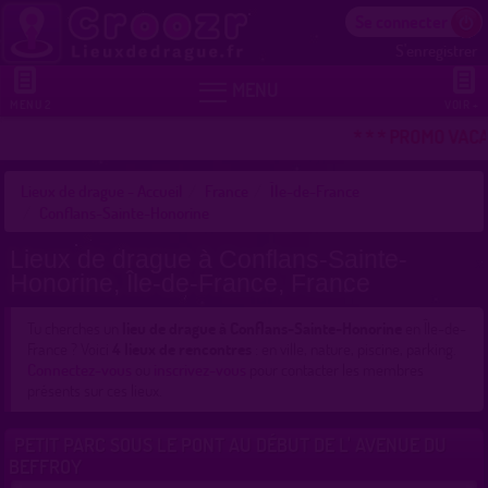
Se connecter
S'enregistrer


MENU
MENU 2
VOIR +
* * * PROMO VACA
Lieux de drague - Accueil
France
Île-de-France
Conflans-Sainte-Honorine
Lieux de drague à Conflans-Sainte-
Honorine, Île-de-France, France
Tu cherches un
lieu de drague à Conflans-Sainte-Honorine
en Île-de-
France ? Voici
4 lieux de rencontres
: en ville, nature, piscine, parking.
Connectez-vous
ou
inscrivez-vous
pour contacter les membres
présents sur ces lieux.
PETIT PARC SOUS LE PONT AU DÉBUT DE L' AVENUE DU
BEFFROY