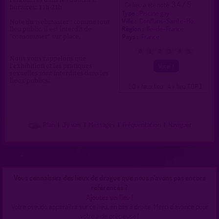
3.4 / 5
Ce lieu a été noté
horaires: 11h-21h
Type :
Piscine gay
Ville :
Conflans-Sainte-Ho.
Note du webmaster : comme tout
Région :
Île-de-France
lieu public, il est interdit de
Pays :
France
"consommer" sur place.
0
1
2
3
4
5
Nous vous rappelons que
l'exhibition et les pratiques
sexuelles sont interdites dans les
lieux publics.
( 0 = faux lieu 4 = lieu TOP )
Plan
|
J'y vais
|
Messages
|
Fréquentation
|
Naviguer
Vous connaissez des lieux de drague que nous n'avons pas encore
référencés ?
Ajoutez un lieu !
Votre pseudo apparaîtra sur ce lieu, en bas à droite. Merci d'avance pour
votre aide précieuse !