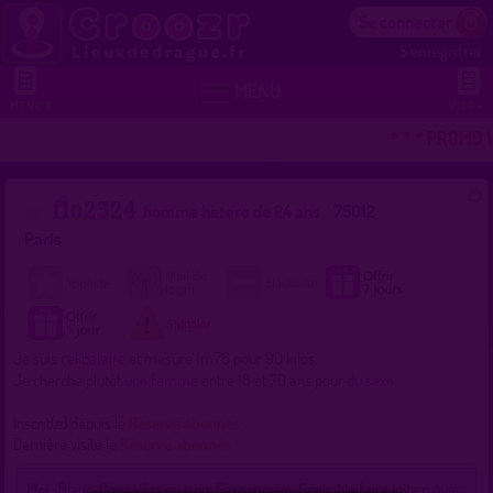
Se connecter
S'enregistrer


MENU
MENU 2
VOIR +
* * * PROMO 
flo2324
homme hetero de 24 ans
75012
Paris
Je suis
célibataire
et mesure 1m76 pour 90 kilos.
Je cherche plutôt
une femme
entre 18 et 70 ans pour
du sexe
Inscrit(e) depuis le
Réservé abonnés
Dernière visite le
Réservé abonnés
Moi :
Blanc, Qqes kilos en trop, Sexe moyen, Geek, Me faire initier, Avec