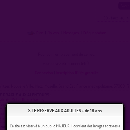
( 0 = faux lieu 4 
Plan
|
J'y vais
|
Messages
|
Fréquentation
Pour voir l'emplacement de ce lieu,
vous devez être connecté(e) !
Connexion
|
Inscription 100% gratuite
iltzer, Nouvelle Ville, Metz, Moselle, Grand Est, France métropolitaine, 57000, F
DE DRAGUE AUX ALENTOURS :
ité de Metz ; Ile du Saulcy
\'eau metz
es publique saint-jacques
SITE RESERVE AUX ADULTES + de 18 ans
sous le Pont des morts à la nuit tombée
g manufacture
Ce site est réservé à un public MAJEUR. Il contient des images et textes à
tation :