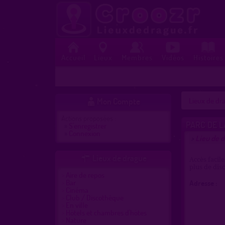
Accueil
Lieux
Membres
Vidéos
Histoires
Mon Compte
Lieux de dra

Actions proposées :
PARC DE L
»
S'enregistrer
»
Connexion
Lieu de d
>
Lieux de drague

Accès facile
plus de dis
Aire de repos
Bar
Adresse :
Cinéma
Club / Discothèque
En ville
Hôtels et chambres d'hôtes
Nature