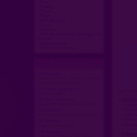
Parc
Parking
Piscine
Plage
Salle de sport
Sauna
Sexshop
Sites de rencontres, de drague ou
de sexe
Soirées privées
Toilettes publiques
Nouveaux lieux

(81)
Carmaux
Parking réouvert -ancienne route de
Rodez sortie de Carmaux
(64)
Saint-Jean-de-Luz
Quai Paul W
Forêt tranquille
(71)
Clux-Villeneuve
» LIEUX 
Aire sur N73 entre Chalon et Dole
»
Univers
»
Plan d
(38)
Sablons
»
Toilett
Route de l'écluse chemin tranquille
»
Metz - 
(35)
Rennes
»
Parkin
Oxygène Fitness Club
(26)
Savasse
» Fréquen
/ Nouveau \ Savasse plan nature