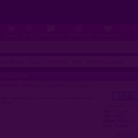
FR
⚐
Shops
NEWS
MESSAGES
CONNEXION
Prévention
gue - Accueil
France
Grand Est
Metz
Parc de la,cavalerie
A,CAVALERIE
rague gay à Metz
proposé par
carl57
(06/05/2026)
, lieu tranquille en soirée avec de la verdure pour
crétion
0
Ce lieu a été noté
Type :
Parc gay
Ville :
Metz
Région :
Grand Est
Pays :
France
0
1
2
3