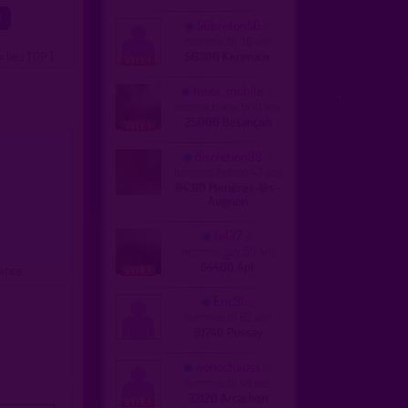
56breton56
homme, bi 30 ans
= lieu TOP )
56300 Kerimaux
bisex_mobile
femme trans, bi 41 ans
25000 Besançon
discretion38
homme, hetero 43 ans
84310 Morières-lès-
Avignon
fel37
homme, gay 59 ans
84400 Apt
rance
Eric91
homme, bi 62 ans
91740 Pussay
nonochauss
homme, bi 48 ans
33120 Arcachon