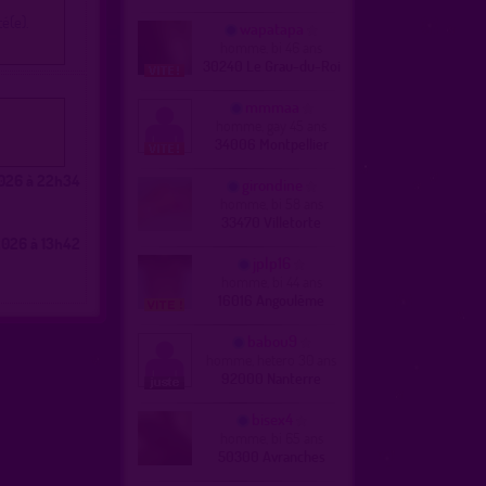
é(e).
wapatapa
homme, bi 46 ans
30240 Le Grau-du-Roi
mmmaa
homme, gay 45 ans
34006 Montpellier
026 à 22h34
girondine
homme, bi 58 ans
33470 Villetorte
026 à 13h42
jplp16
homme, bi 44 ans
16016 Angoulême
babou9
homme, hetero 30 ans
92000 Nanterre
bisex4
homme, bi 65 ans
50300 Avranches