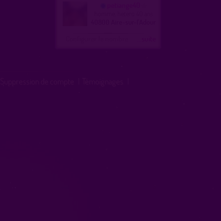
petiange40
homme, hetero 40 ans
40800 Aire-sur-l'Adour
Configurer le nombre
...suite
Suppression de compte
|
Témoignages
|