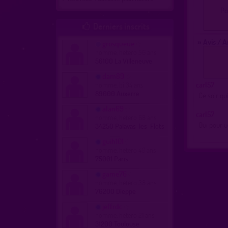
Po
Derniers inscrits

» Avis / 
grosqueue
homme, hetero 56 ans
56100 La Villeneuve
dam89
carl57
homme, bi 34 ans
89000 Auxerre
Ce soir qu
alan69
carl57
homme, hetero 68 ans
Qui pour u
34250 Palavas-les-Flots
guih101
homme, hetero 40 ans
75001 Paris
game76
homme, hetero 38 ans
76200 Dieppe
jeffrdc
homme, hetero 21 ans
31200 Toulouse