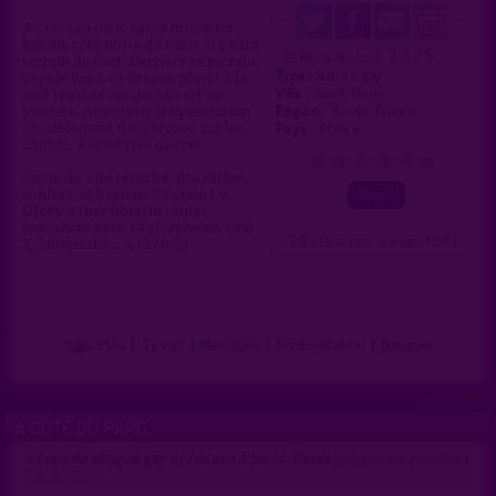
Au niveau où le canal forme un
bassin, côté Porte de Paris, il y a un
3.3 / 5
Ce lieu a été noté
terrain de foot. Derrière ce terrain,
Type :
Nature gay
vers le fond, ça drague plutôt à la
Ville :
Saint-Denis
nuit tombée car découvert en
Région :
Île-de-France
journée. Attention, fréquentation
Pays :
France
possiblement dangereuse sur les
abords. Rester très discret.
0
1
2
3
4
5
Envie de + de sécurité, discrétion,
confort, et hygiène ? Essaie
Le
Glory's
(bar libertin toutes
tendances avec 14 gloryholes, ciné
( 0 = faux lieu 4 = lieu TOP )
X, labyrinthe... à Créteil)
Plan
|
J'y vais
|
Messages
|
Fréquentation
|
Naviguer
A COTÉ DU PARC...
Lieu de drague gay et hétéro à Saint-Denis
>
proposé par
mouillees
(15/12/2017)