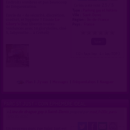
Endroits sombres et pas beaucoup
2.5 / 5
Ce lieu a été noté
de fréquentation.
Type :
Parking gay et hétéro
Ville :
Saint-Denis
Envie de + de sécurité, discrétion,
Région :
Île-de-France
confort, et hygiène ? Essaie
Le
Pays :
France
Glory's
(bar libertin toutes
tendances avec 14 gloryholes, ciné
X, labyrinthe... à Créteil)
0
1
2
3
4
5
( 0 = faux lieu 4 = lieu TOP )
Plan
|
J'y vais
|
Messages
|
Fréquentation
|
Naviguer
PARC ST JUST - COIN ÉPHÉMÈRE IDÉAL.
Lieu de drague gay à Saint-Denis
>
proposé par
mod_fr20e_paris
(20/10/2014)
Un nouveau parc rue Saint Just est