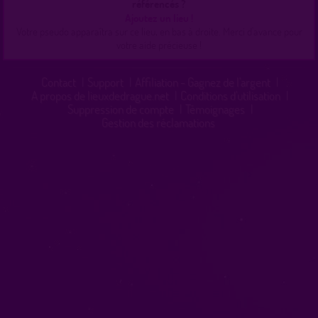
référencés ?
Ajoutez un lieu !
Votre pseudo apparaîtra sur ce lieu, en bas à droite. Merci d'avance pour
votre aide précieuse !
Contact
|
Support
|
Affiliation - Gagnez de l'argent
|
A propos de lieuxdedrague.net
|
Conditions d'utilisation
|
Suppression de compte
|
Témoignages
|
Gestion des réclamations