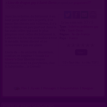
Lieu de drague gay à Saint-Denis
>
proposé par
guiguisami77
(14/02/2014)
Dans les toilettes du bâtiment A en
haut pour allez vers la prefa, il se
3.7 / 5
Ce lieu a été noté
passe des choses aux toilettes, il y'a
Type :
Toilettes publiques gay
des toilettes un peu partout dans la
Ville :
Saint-Denis
fac mais celles qui sont le plus
Région :
Île-de-France
propices sont celles du bâtiment A.
Pays :
France
L'entrée à la fac est accessible à tout
le monde. Soyez discret et ne
consommez pas sur place.
0
1
2
3
4
5
Envie de + de sécurité, discrétion,
confort, et hygiène ? Essaie
Le
Glory's
(bar libertin toutes
( 0 = faux lieu 4 = lieu TOP )
tendances avec 14 gloryholes, ciné
X, labyrinthe... à Créteil)
Plan
|
J'y vais
|
Messages
|
Fréquentation
|
Naviguer
PORTE DE PARIS SAINT-DENIS