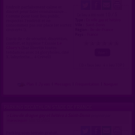
Endroit parfaitement calme et
discret pour faire connaissance...
1.0 / 5
Ce lieu a été noté
Comme pour tout lieu public,
Type :
En ville gay et hétéro
respectez l'endroit et ne
Ville :
Saint-Denis
consommez pas sur place (et sortez
Région :
Île-de-France
couverts !).
Pays :
France
Envie de + de sécurité, discrétion,
confort, et hygiène ? Essaie
Le
0
1
2
3
4
5
Glory's
(bar libertin toutes
tendances avec 14 gloryholes, ciné
X, labyrinthe... à Créteil)
( 0 = faux lieu 4 = lieu TOP )
Plan
|
J'y vais
|
Messages
|
Fréquentation
|
Naviguer
PARKING DECATHLON STADE DE FRANCE
Lieu de drague gay et hétéro à Saint-Denis
>
proposé par
marocoquin
(28/10/2015)
Parking sous terrain gratuit.