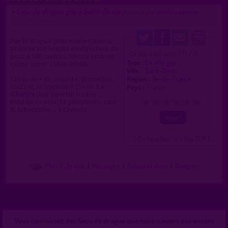
Lieu de drague gay à Saint-Denis
>
proposé par
profilsupprime
(22/04/2020)
Par le 80 quai jean marie tjibaou,
avancer sur le quai en direction du
1.0 / 5
Ce lieu a été noté
pont a 100 metres. Bonne endroit
Type :
En ville gay
calme apres 23h00 00h00.
Ville :
Saint-Denis
Région :
Île-de-France
Envie de + de sécurité, discrétion,
Pays :
France
confort, et hygiène ? Essaie
Le
Glory's
(bar libertin toutes
tendances avec 14 gloryholes, ciné
0
1
2
3
4
5
X, labyrinthe... à Créteil)
( 0 = faux lieu 4 = lieu TOP )
Plan
|
J'y vais
|
Messages
|
Fréquentation
|
Naviguer
Vous connaissez des lieux de drague que nous n'avons pas encore