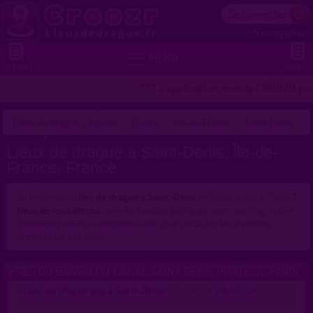
Se connecter
S'enregistrer


MENU
MENU 2
VOIR +
*** L'application mobile CROOZR pour 
Lieux de drague - Accueil
France
Île-de-France
Saint-Denis
Lieux de drague à Saint-Denis, Île-de-
France, France
Tu cherches un
lieu de drague à Saint-Denis
en Île-de-France ? Voici
7
lieux de rencontres
: en ville, toilettes publiques, parc, parking, nature.
Connectez-vous
ou
inscrivez-vous
pour contacter les membres
présents sur ces lieux.
PRÈS DU BASSIN DU CANAL SAINT DENIS PORTE DE PARIS
Lieu de drague gay à Saint-Denis
>
proposé par
jhbeurscat
(07/08/2020)