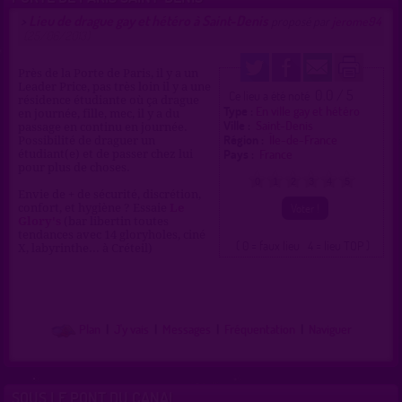
Lieu de drague gay et hétéro à Saint-Denis
>
proposé par
jerome94
(25/06/2013)
Près de la Porte de Paris, il y a un
Leader Price, pas très loin il y a une
0.0 / 5
Ce lieu a été noté
résidence étudiante où ça drague
Type :
En ville gay et hétéro
en journée, fille, mec, il y a du
Ville :
Saint-Denis
passage en continu en journée.
Région :
Île-de-France
Possibilité de draguer un
Pays :
France
étudiant(e) et de passer chez lui
pour plus de choses.
0
1
2
3
4
5
Envie de + de sécurité, discrétion,
confort, et hygiène ? Essaie
Le
Glory's
(bar libertin toutes
tendances avec 14 gloryholes, ciné
( 0 = faux lieu 4 = lieu TOP )
X, labyrinthe... à Créteil)
Plan
|
J'y vais
|
Messages
|
Fréquentation
|
Naviguer
SOUS LE PONT DU CANAL