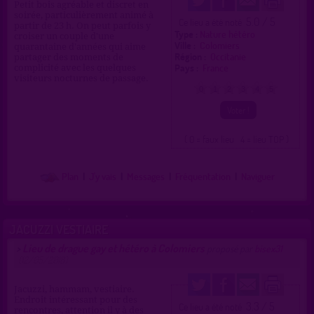
Petit bois agréable et discret en
soirée, particulièrement animé à
5.0 / 5
Ce lieu a été noté
partir de 23 h. On peut parfois y
Type :
Nature hétéro
croiser un couple d'une
Ville :
Colomiers
quarantaine d'années qui aime
Région :
Occitanie
partager des moments de
Pays :
France
complicité avec les quelques
visiteurs nocturnes de passage.
0
1
2
3
4
5
( 0 = faux lieu 4 = lieu TOP )
Plan
|
J'y vais
|
Messages
|
Fréquentation
|
Naviguer
JACUZZI VESTIAIRE
Lieu de drague gay et hétéro à Colomiers
>
proposé par
bisex31
(12/05/2018)
Jacuzzi, hammam, vestiaire.
Endroit intéressant pour des
3.3 / 5
Ce lieu a été noté
rencontres, attention il y à des