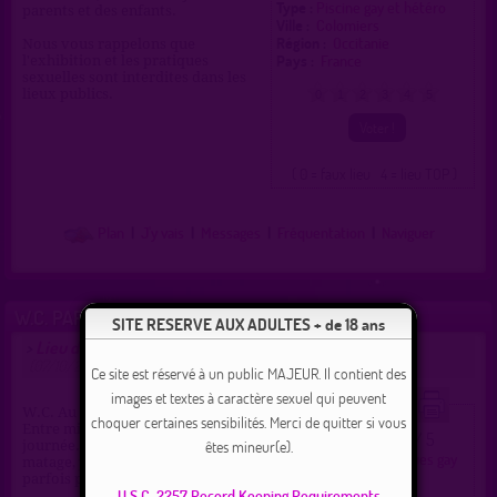
Type :
Piscine gay et hétéro
parents et des enfants.
Ville :
Colomiers
Région :
Occitanie
Nous vous rappelons que
Pays :
France
l'exhibition et les pratiques
sexuelles sont interdites dans les
lieux publics.
0
1
2
3
4
5
( 0 = faux lieu 4 = lieu TOP )
Plan
|
J'y vais
|
Messages
|
Fréquentation
|
Naviguer
W.C. PARKING PERIGORD
SITE RESERVE AUX ADULTES + de 18 ans
Lieu de drague gay à Colomiers
>
proposé par
webmaster
(07/10/2015)
Ce site est réservé à un public MAJEUR. Il contient des
images et textes à caractère sexuel qui peuvent
W.C. Au RDC du parking Perigord.
choquer certaines sensibilités. Merci de quitter si vous
Entre midi et deux et en fin de
2.3 / 5
Ce lieu a été noté
êtes mineur(e).
journée. Urinoirs proches pour
Type :
Toilettes publiques gay
matage, pompeurs de passage
Ville :
Colomiers
parfois présents.
Région :
Occitanie
U.S.C. 2257 Record Keeping Requirements