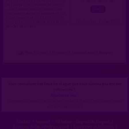
Jean...possibilité de se garer aussi
0
1
2
3
4
5
de l'autre côté, Chemin de Sartha
...fin d après midi et soirées, des
rencontres aussi en journée et WE
entre joggers et VTTétiste tout le
( 0 = faux lieu 4 = lieu TOP )
long des pistes surtout dans le bois
proche de Sartha
Plan
|
J'y vais
|
Messages
|
Fréquentation
|
Naviguer
Vous connaissez des lieux de drague que nous n'avons pas encore
référencés ?
Ajoutez un lieu !
Votre pseudo apparaîtra sur ce lieu, en bas à droite. Merci d'avance pour
votre aide précieuse !
Contact
|
Support
|
Affiliation - Gagnez de l'argent
|
A propos de lieuxdedrague.net
|
Conditions d'utilisation
|