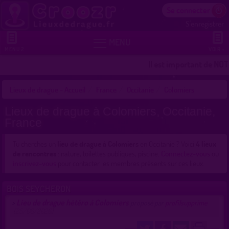
Se connecter
S'enregistrer


MENU
MENU 2
VOIR +
Il est important de NOTE
Lieux de drague - Accueil
France
Occitanie
Colomiers
Lieux de drague à Colomiers, Occitanie,
France
Tu cherches un
lieu de drague à Colomiers
en Occitanie ? Voici
4 lieux
de rencontres
: nature, toilettes publiques, piscine.
Connectez-vous
ou
inscrivez-vous
pour contacter les membres présents sur ces lieux.
BOIS SEYCHERON
Lieu de drague hétéro à Colomiers
>
proposé par
profilsupprime
(25/06/2026)