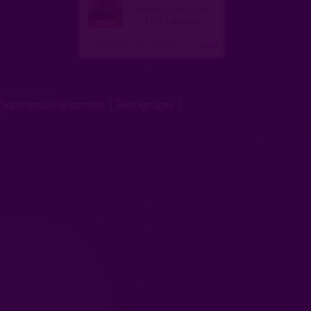
homme, trav 59 ans
13113 Lamanon
Configurer le nombre
...suite
Suppression de compte
|
Témoignages
|