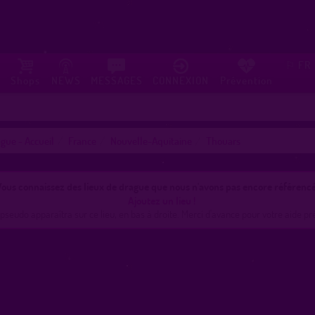
FR
⚐
Shops
NEWS
MESSAGES
CONNEXION
Prévention
gue - Accueil
France
Nouvelle-Aquitaine
Thouars
ous connaissez des lieux de drague que nous n'avons pas encore référencé
Ajoutez un lieu !
pseudo apparaîtra sur ce lieu, en bas à droite. Merci d'avance pour votre aide pr