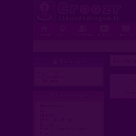
Accueil
Lieux
Membres
Vidéos
Histoires
Mon Compte
Lieux de dra

Actions proposées :
»
S'enregistrer
»
Connexion
V
Votre 
Lieux de drague

Aire de repos
Bar
Cinéma
Club / Discothèque
En ville
Hôtels et chambres d'hôtes
Nature