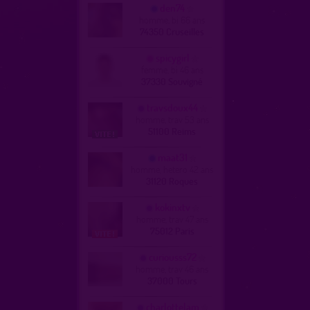
den74
homme, bi 66 ans
74350 Cruseilles
spicygirl
femme, bi 46 ans
37330 Souvigné
travsdoux44
homme, trav 53 ans
51100 Reims
maat31
homme, hetero 42 ans
31120 Roques
kokinxtv
homme, trav 47 ans
75012 Paris
curiousss72
homme, trav 46 ans
37000 Tours
charlottelam