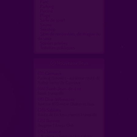
Parc
Parking
Piscine
Plage
Salle de sport
Sauna
Sexshop
Sites de rencontres, de drague ou
de sexe
Soirées privées
Toilettes publiques
Nouveaux lieux

(81)
Carmaux
Parking réouvert -ancienne route de
Rodez sortie de Carmaux
(64)
Saint-Jean-de-Luz
Forêt tranquille
(71)
Clux-Villeneuve
Aire sur N73 entre Chalon et Dole
(38)
Sablons
Route de l'écluse chemin tranquille
(35)
Rennes
Oxygène Fitness Club
(26)
Savasse
/ Nouveau \ Savasse plan nature