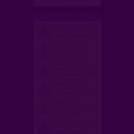
Derniers inscrits

grosqueue
homme, hetero 56 ans
56100 La Villeneuve
dam89
homme, bi 34 ans
89000 Auxerre
alan69
homme, hetero 68 ans
34250 Palavas-les-Flots
guih101
homme, hetero 40 ans
75001 Paris
game76
homme, hetero 38 ans
76200 Dieppe
jeffrdc
homme, hetero 21 ans
31200 Toulouse