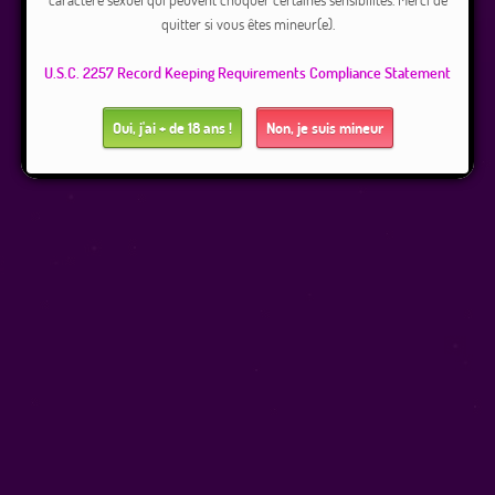
quitter si vous êtes mineur(e).
U.S.C. 2257 Record Keeping Requirements Compliance Statement
Oui, j'ai + de 18 ans !
Non, je suis mineur