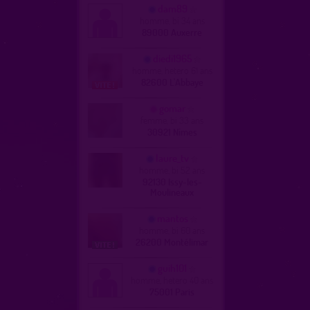
dam89
homme, bi 34 ans
89000 Auxerre
diedi1965
homme, hetero 61 ans
82600 L'Abbaye
gomar
femme, bi 33 ans
30921 Nîmes
laure_tv
homme, bi 52 ans
92130 Issy-les-
Moulineaux
mantos
homme, bi 60 ans
26200 Montélimar
guih101
homme, hetero 40 ans
75001 Paris