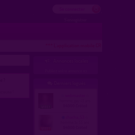
Se connecter
S'enregistrer
*** L'application mobile CROOZR pour les télé
Annonces locales

Publiez votre annonce ici
s ?
Derniers logués

écieuse !
webmaster
homme, gay 49 ans
94000 Créteil
chacha_53
homme, bi 55 ans
94000 Créteil