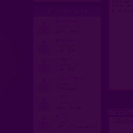
continuant 
droite. Au b
Derniers inscrits
qu'un cham

marcleop26
homme, bi 61 ans
26770 Peyrol
banylou
homme, gay 42 ans
75001 Paris
nilau17
homme, bi 56 ans
75001 Paris
clem95llanca
homme, bi 30 ans
17490 Llançà
it07
homme, gay 38 ans
26240 Champis
RENCONTR
jo56
Lieu de 
homme, bi 35 ans
>
56130 La Roche-Bernard