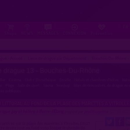
FR
⚐
Shops
NEWS
MESSAGES
CONNEXION
Prévention
gue - Accueil
Lieux de drague par Département
Bouches-Du-Rhône - 
e drague 13 - Bouches-Du-Rhône
Bar
Cinéma
Club / Discothèque
En ville
Hôtels et chambres d'hôtes
Natu
ne
Plage
Salle de sport
Sauna
Sexshop
Sites de rencontres, de drague ou 
tes publiques
 LITTORAL AU FOND DE LA PLAGE DES MARETTES A VITROLLE
rague gay et hétéro à Berre-l'Étang
proposé par
profilsupprime
(27/07/2026
arrivez sur la plage des marettes a Vitrolles 13127
otre droite tout au fond vous longer le chemin du