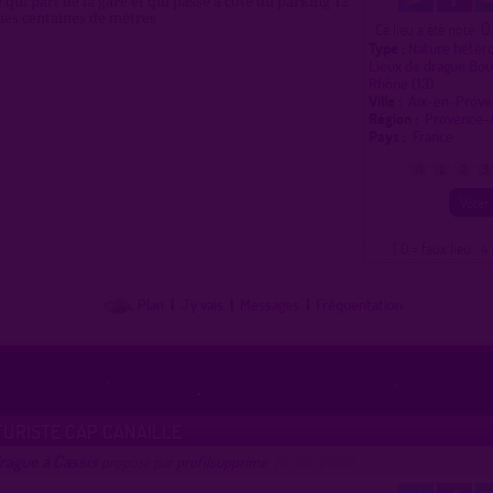
 qui part de la gare et qui passe à côté du parking 12
ues centaines de mètres
0
Ce lieu a été noté
Type :
Nature hétér
Lieux de drague Bo
Rhône (13)
Ville :
Aix-en-Prov
Région :
Provence-
Pays :
France
0
1
2
3
( 0 = faux lieu 4 
Plan
|
J'y vais
|
Messages
|
Fréquentation
TURISTE CAP CANAILLE
rague à Cassis
proposé par
profilsupprime
(14/06/2026)