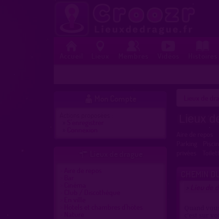
Accueil
Lieux
Membres
Vidéos
Histoires
Mon Compte
Lieux de dra

Actions proposées :
Lieux d
»
S'enregistrer
»
Connexion
Aire de repos
Parking
Pisci
Lieux de drague
privées
Toilet

Aire de repos
CHEMIN DU
Bar
Cinéma
Lieu de d
>
Club / Discothèque
En ville
Hôtels et chambres d'hôtes
Quand vous 
Nature
c'est sur v