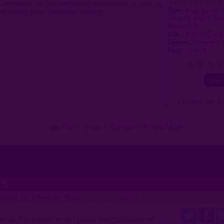
5
Ce lieu a été noté
us arriverez sur une plage vide personne et un coin au
Type :
Plage gay et 
es cannes pour discrétion assurée
Lieux de drague Bo
Rhône (13)
Ville :
Berre-l'Étan
Région :
Provence-
Pays :
France
0
1
2
3
( 0 = faux lieu 4 
Plan
|
J'y vais
|
Messages
|
Fréquentation
OS
drague gay à Port-de-Bouc
proposé par
jmarc13
(16/07/2026)
are de Fos, passez devant l'usine Imerys/Lafarge en