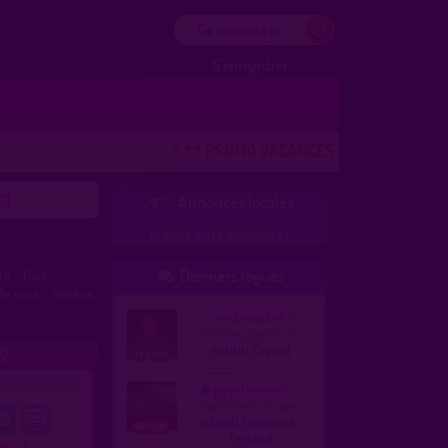
Se connecter
S'enregistrer
* * * PROMO VACANCES ! DERNIERE CHANCE *
13
Annonces locales

Publiez votre annonce ici
Derniers logués
re
Parc

de sexe
Soirées
webmaster
homme, gay 49 ans
94000 Créteil
S
)
guyclermont
homme, bi 72 ans
63000 Clermont-
Ferrand