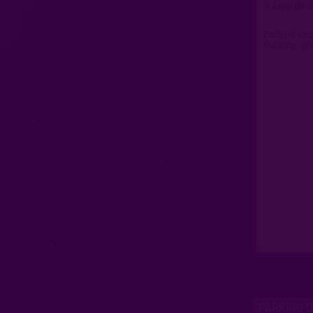
Lieu de d
>
Endroit exce
Parking, pl
PARKING D