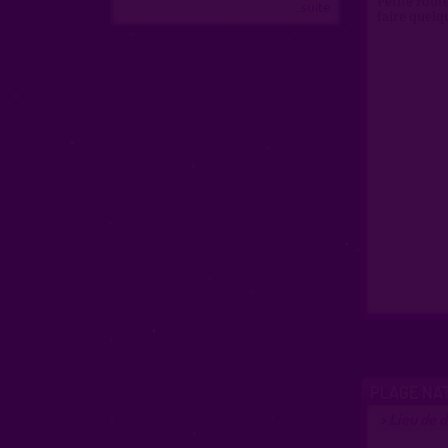
Petite route
...suite
faire quelq
PLAGE NA
Lieu de d
>