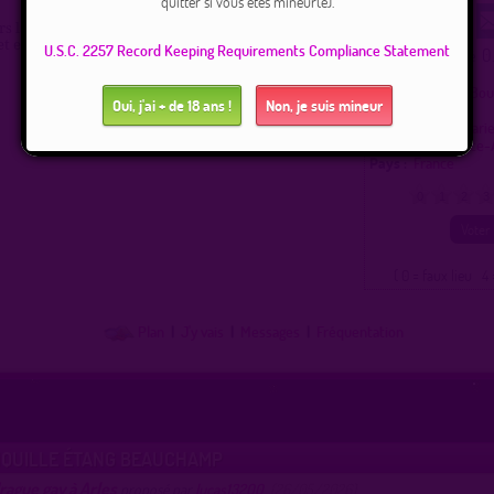
quitter si vous êtes mineur(e).
s la plage avant de monter sur le pont de Rousty.
et et magnifique
U.S.C. 2257 Record Keeping Requirements Compliance Statement
0
Ce lieu a été noté
Type :
Plage gay
Lieux de drague Bo
Oui, j'ai + de 18 ans !
Non, je suis mineur
Rhône (13)
Ville :
Saintes-Mari
Région :
Provence-
Pays :
France
0
1
2
3
( 0 = faux lieu 4 
Plan
|
J'y vais
|
Messages
|
Fréquentation
NQUILLE ÉTANG BEAUCHAMP
rague gay à Arles
proposé par
lucas13200
(26/05/2026)