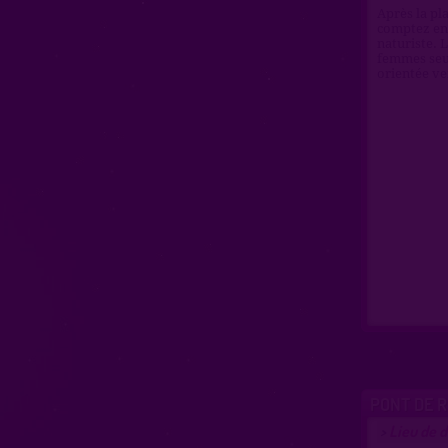
Après la pl
comptez env
naturiste. 
femmes seul
orientée ve
PONT DE 
Lieu de 
>