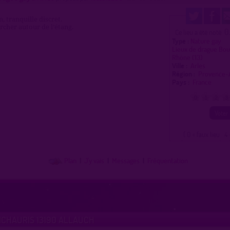
, tranquille discret.
cher autour de l’étang.
0
Ce lieu a été noté
Type :
Nature gay
Lieux de drague Bo
Rhône (13)
Ville :
Arles
Région :
Provence-
Pays :
France
0
1
2
3
( 0 = faux lieu 4 
Plan
|
J'y vais
|
Messages
|
Fréquentation
ICHAURIS 13190 ALLAUCH