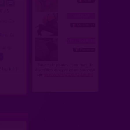
.0 / 5
uches-Du-
Alpes-Cô.
4
5
= lieu TOP )
)