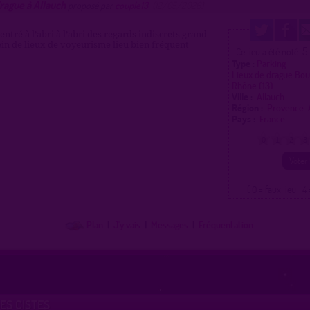
rague à Allauch
proposé par
couple13
(12/05/2026)
ntré à l’abri à l’abri des regards indiscrets grand
ein de lieux de voyeurisme lieu bien fréquent
5
Ce lieu a été noté
Type :
Parking
Lieux de drague Bo
Rhône (13)
Ville :
Allauch
Région :
Provence-
Pays :
France
0
1
2
3
( 0 = faux lieu 4 
Plan
|
J'y vais
|
Messages
|
Fréquentation
ES CISTES