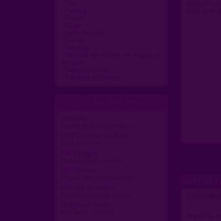
Parc
littoral vo
Parking
fond avec d
Piscine
Plage
Salle de sport
Sauna
Sexshop
Sites de rencontres, de drague ou
de sexe
Soirées privées
Toilettes publiques
Nouveaux lieux

(44)
Héric
Bout de bois (44810 Héric)
(30)
Castillon-du-Gard
Bord de rivière
(74)
Lovagny
Parking Gorges du Fier
(35)
Rennes
Piscine Villejean (Nouvelle)
GARE DE F
(57)
Scy-Chazelles
Lieu de 
Dans fort mont st quentin
>
(Belgique)
Arlon
Bois Arlux - ARLON
Depuis la g