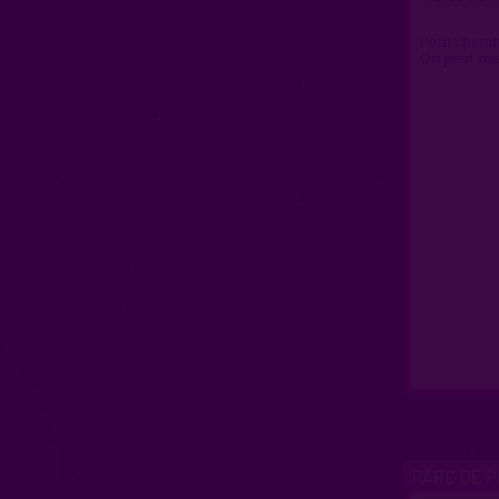
Petit chemin
On peut mar
PARC DE P