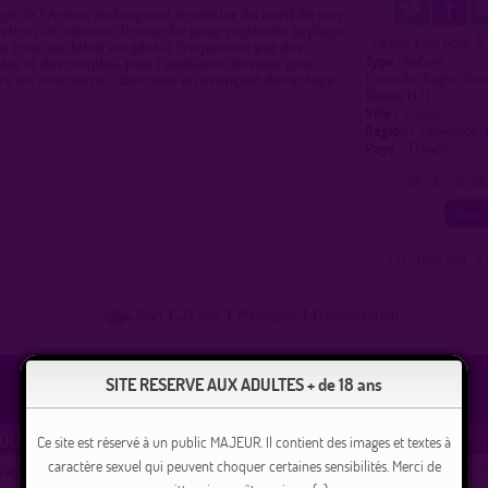
age de l’Arène, en longeant le sentier du bord de mer,
iron 20 minutes de marche pour rejoindre la plage
5
Ce lieu a été noté
La zone au début est plutôt fréquentée par des
Type :
Nature
es et des couples, puis l’ambiance devient plus
Lieux de drague Bo
rs les rencontres libertines en avançant davantage.
Rhône (13)
Ville :
Cassis
Région :
Provence-
Pays :
France
0
1
2
3
( 0 = faux lieu 4 
Plan
|
J'y vais
|
Messages
|
Fréquentation
SITE RESERVE AUX ADULTES + de 18 ans
ROUSTY
Ce site est réservé à un public MAJEUR. Il contient des images et textes à
caractère sexuel qui peuvent choquer certaines sensibilités. Merci de
drague gay à Saintes-Maries-de-la-Mer
proposé par
lucas13200
(14/06/2026