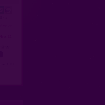
.0 / 5
uches-Du-
Alpes-Cô.
4
5
= lieu TOP )