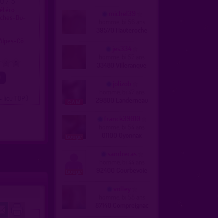
.0 / 5
hétéro
michel39
uches-Du-
homme, bi 56 ans
39570 Hauteroche
g
Alpes-Cô.
jes334
homme, bi 57 ans
4
5
33480 Villeranque
jolizob
homme, bi 47 ans
= lieu TOP )
29800 Landerneau
franck39010
homme, bi 54 ans
01100 Oyonnax
sandrecas
homme, bi 44 ans
92400 Courbevoie
volley
homme, bi 58 ans
87140 Compreignac