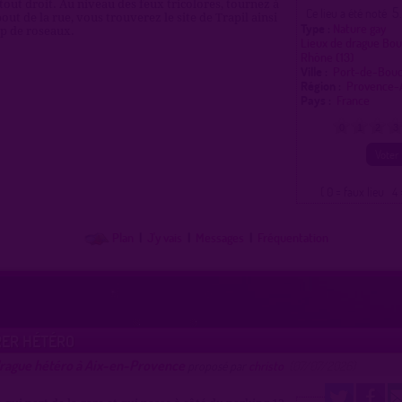
tout droit. Au niveau des feux tricolores, tournez à
5
Ce lieu a été noté
out de la rue, vous trouverez le site de Trapil ainsi
Type :
Nature gay
p de roseaux.
Lieux de drague Bo
Rhône (13)
Ville :
Port-de-Bou
Région :
Provence-
Pays :
France
0
1
2
3
( 0 = faux lieu 4 
Plan
|
J'y vais
|
Messages
|
Fréquentation
ER HÉTÉRO
drague hétéro à Aix-en-Provence
proposé par
christo
(07/07/2026)