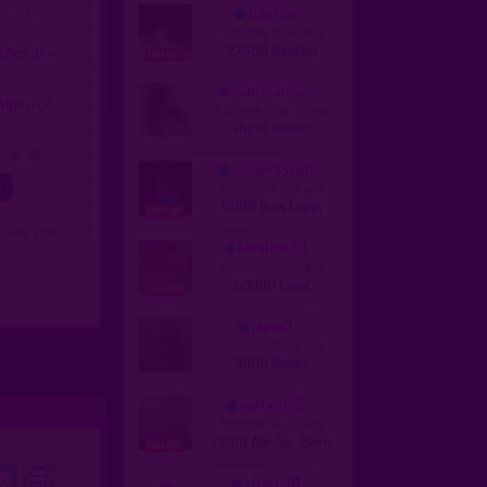
bitetite
.0 / 5
homme, bi 47 ans
77600 Rentilly
uches-Du-
c
sabrinatravs
Alpes-Cô.
homme, trav 44 ans
76210 Bolbec
4
5
olivier95760
homme, bi 49 ans
60110 Bois Lapin
= lieu TOP )
lavallois53
homme, bi 38 ans
53000 Laval
japm3
homme, bi 45 ans
30011 Nîmes
vertical73
homme, bi 36 ans
73100 Aix-les-Bains
chacha11