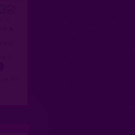
.0 / 5
uches-Du-
Alpes-Cô.
4
5
= lieu TOP )