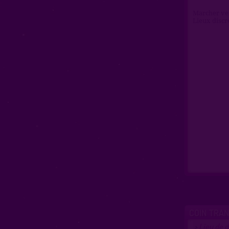
Marcher ver
Lieux discr
COIN TRA
Lieu de d
>