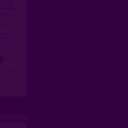
.0 / 5
uches-Du-
es-de-.
Alpes-Cô.
4
5
= lieu TOP )