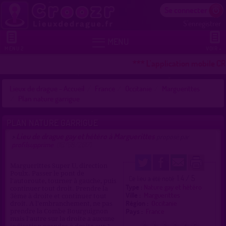
Se connecter
S'enregistrer


MENU
MENU 2
VOIR +
*** L'application mobile CR
Lieux de drague - Accueil
France
Occitanie
Marguerittes
Plan nature garrigue
PLAN NATURE GARRIGUE
Lieu de drague gay et hétéro à Marguerittes
>
proposé par
profilsupprime
(10/08/2017)
Marguerittes Super U, direction
Poulx. Passer le pont de
1.4 / 5
Ce lieu a été noté
l'autoroute, tourner à gauche, puis
Type :
Nature gay et hétéro
continuer tout droit. Prendre la
Ville :
Marguerittes
3ème à droite et continuer tout
Région :
Occitanie
droit. A l'embranchement, ne pas
Pays :
France
prendre la Combe Bourguignon
mais l'autre sur la droite a aucune