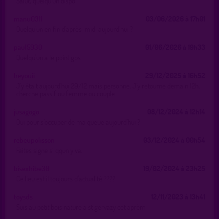
Salut, quelqu'un dispo
manu0311
03/06/2026 à 17h01
Quelqu’un en fin d’après-midi aujourd’hui ?
paul5930
01/06/2026 à 19h33
Quelqu'un a le point gps
heyouii
29/12/2025 à 16h52
J'y était aujourd'hui 29/12 mais personne, J'y retourne demain 12h,
cherche passif ou femme ou couple
jusagogo
08/12/2024 à 12h14
Qui pour s’occuper de ma queue aujourd’hui ?
rebeupolisson
03/12/2024 à 00h54
Faites signe si qqun y va,
bisexhibe30
19/02/2024 à 23h25
Ce lieu est il toujours d'actualité ????
toysds
12/11/2023 à 13h41
Suis au petit bois nature a st gervazy cet aprèm