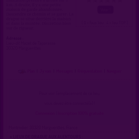
indication prendre à droite sur 1
0
1
2
3
4
5
km. A droite, il y a une petite
maison de garde abandonnée.
Descendre ce chemin et se garer. La
drague se situe derrière la maison
( 0 = faux lieu 4 = lieu TOP )
et dans la montée. Discrétion bien
sur de rigueur.
Adresse :
Lieu-dit Mazet de Taparasse
30320 Marguerittes
Plan
|
J'y vais
|
Messages
|
Fréquentation
|
Naviguer
Pour voir l'emplacement de ce lieu,
vous devez être connecté(e) !
Connexion
|
Inscription 100% gratuite
Montrodier, 30320 Marguerittes, France
» LIEUX DE DRAGUE AUX ALENTOURS :