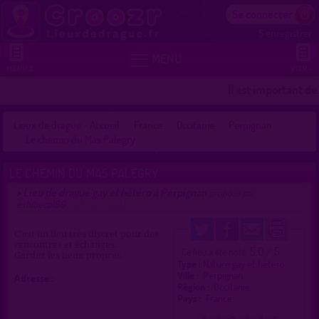
Se connecter
S'enregistrer


MENU
MENU 2
VOIR +
Il est important de
Lieux de drague - Accueil
France
Occitanie
Perpignan
Le chemin du Mas Palegry
LE CHEMIN DU MAS PALEGRY
Lieu de drague gay et hétéro à Perpignan
>
proposé par
exhibecpl66
(03/02/2024)
C'est un lieu très discret pour des
rencontres et échanges.
5.0 / 5
Ce lieu a été noté
Gardez les lieux propres.
Type :
Nature gay et hétéro
Ville :
Perpignan
Adresse :
Région :
Occitanie
Pays :
France