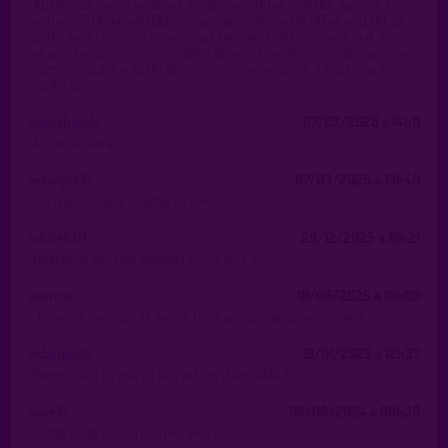
ACTIFS. Je reçois vendredi 3 entre +-13.00 et +-16.00 ; samedi 4
entre +-12.00 et +-19.00 ; dimanche 5 entre +-08.00 et +-10.00. La
porte de la chambre ne sera pas fermée à clef même la nuit. Nom
et adresse communiqués début de semaine ; Numéro de chambre
communiqué à +-12.00 des mon arrivée vendredi 3 à qui m'aura
contacté
sweethands
07/03/2026 à 14h11
À quelle heure ?
vidange66
07/03/2026 à 13h40
Qui me rempli la bouche ce soir?
fab34430
29/12/2025 à 19h21
Quelqu'un dans les alentours ? J'y suis :)
destruc
01/06/2025 à 10h09
J'ai envie de sucer et de me faire prendre je passe souvent
vidange66
19/01/2025 à 12h37
Bonjour, est ce que ce lieu est tjrs d actualité ?
oise66
09/09/2024 à 06h26
Petite visite cet après-midi vers 15h