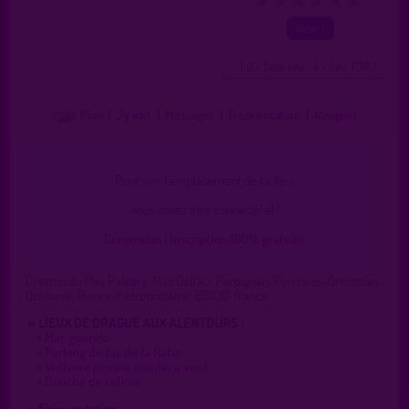
0
1
2
3
4
5
( 0 = faux lieu 4 = lieu TOP )
Plan
|
J'y vais
|
Messages
|
Fréquentation
|
Naviguer
Pour voir l'emplacement de ce lieu,
vous devez être connecté(e) !
Connexion
|
Inscription 100% gratuite
Chemin du Mas Palegry, Mas Delfau, Perpignan, Pyrénées-Orientales,
Occitanie, France métropolitaine, 66100, France
» LIEUX DE DRAGUE AUX ALENTOURS :
»
Mas guérido
»
Parking du lac de la Raho
»
Vestiaire piscine moulin à vent
»
Douche de caliceo
» Fréquentation :