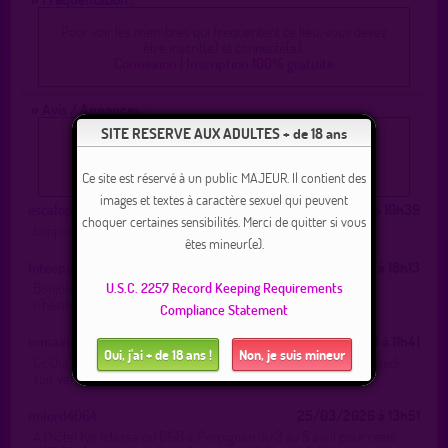
Pour voir les membres qui fréquentent ce lieu, vous devez
être inscrit(e) et connecté(e).
Connexion
|
Inscription 100% gratuite
» Avis / Annonces :
SITE RESERVE AUX ADULTES + de 18 ans
Pour poster un message, vous devez être inscrit(e) et
connecté(e)
Connexion
|
Inscription 100% gratuite
Ce site est réservé à un public MAJEUR. Il contient des
images et textes à caractère sexuel qui peuvent
escalope54
05/07/2026 à 10h39
choquer certaines sensibilités. Merci de quitter si vous
bonjour, du monde cet après-midi?
êtes mineur(e).
biteepaisse13
15/06/2026 à 18h13
U.S.C. 2257 Record Keeping Requirements
Bonjour, sur Perpignan jusqu’à mercredi. Je suis B&B centre
n’hésitez pas à me contacter et on verra selon dispod
Compliance Statement
romaindesbois
26/05/2026 à 11h41
Oui, j'ai + de 18 ans !
Non, je suis mineur
Cc Qui me rejoins au backstage Perpignan ce vendredi ou samedi
soir vers 22 h
milord4064
25/03/2026 à 13h51
A l'hôtel tye 1classe ou B&B à Perpignan du 3 au 5 avril pour reels