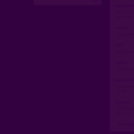
biprcplbi
Hbi lisse 
demandé. 
avoir30
Une bonne 
0812
Salut quel
patt84
Salut, Ça 
biprcplbi
H lisse se
26 07.
lauriane
Lundi 3 ao
bien sûr...
… historiq