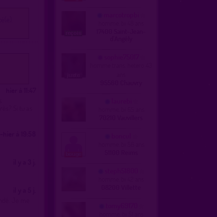
marcotropbi
é(e).
homme, bi 48 ans
17400 Saint-Jean-
d'Angély
sophie75017
homme trans, hetero 43
ans
95560 Chauvry
hier à 11:47
s
laurebi
ès? Si tu as
homme, bi 65 ans
70210 Vauvillers
-hier à 19:58
boncul
homme, bi 56 ans
51100 Reims
il y a 3 j.
steph51800
homme, bi 42 ans
08200 Villette
il y a 5 j.
andé. Je me
tomy69170
homme, bi 51 ans