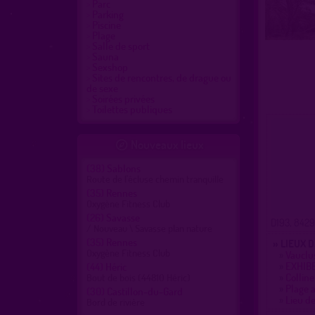
Parc
Parking
Piscine
Plage
Salle de sport
Sauna
Sexshop
Sites de rencontres, de drague ou
de sexe
Soirées privées
Toilettes publiques
Nouveaux lieux

(38)
Sablons
Route de l'écluse chemin tranquille
(35)
Rennes
Oxygène Fitness Club
(26)
Savasse
D193, 8429
/ Nouveau \ Savasse plan nature
(35)
Rennes
» LIEUX 
Oxygène Fitness Club
»
Vauclus
»
EXHIB
(44)
Héric
»
Collin
Bout de bois (44810 Héric)
»
Plage a
(30)
Castillon-du-Gard
»
Lieu de
Bord de rivière