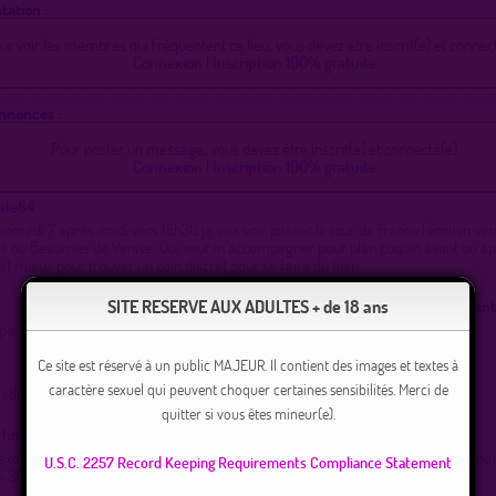
tation :
ur voir les membres qui fréquentent ce lieu, vous devez être inscrit(e) et connect
Connexion
|
Inscription 100% gratuite
Annonces :
Pour poster un message, vous devez être inscrit(e) et connecté(e)
Connexion
|
Inscription 100% gratuite
ale84
endredi 7 après-midi vers 15h30 je vais voir passer le tour de France féminin ver
s ou Beaumes de Venise. Qui veut m'accompagner pour plan coquin avant ou apr
est mieux pour trouver un coin discret pour se faire du bien.
SITE RESERVE AUX ADULTES + de 18 ans
avant
po se soir ??
Ce site est réservé à un public MAJEUR. Il contient des images et textes à
caractère sexuel qui peuvent choquer certaines sensibilités. Merci de
in ji serai pour sucer et me faire prendre
quitter si vous êtes mineur(e).
ethmur
sexe cherche rencontre avec Cpl, Cplbi, ce soir, plan exhib voyeur ou plus si dem
U.S.C. 2257 Record Keeping Requirements Compliance Statement
4 30 26 07.