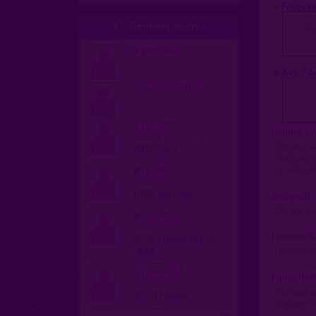
» Fréquen
Derniers inscrits

Po
greg0013
homme, trav 63 ans
» Avis / 
coolman7369
homme, bi 52 ans
porge19
pompe_av
homme trans, bi 64 ans
Bonjour, v
75001 Paris
Vacqueyra
un vélo c'
paul65
homme, bi 66 ans
31470 Saint-Lys
delaye26
Qui est dis
newetbi
homme, bi 49 ans
homme26
12230 L'Hospitalet-du-
Larzac
Demain mat
franck355
biprcplbi
homme, bi 55 ans
Hbi lisse 
35540 Monloie
déplace 8
...suite