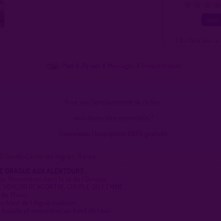
0
1
2
3
( 0 = faux lieu 4 
Plan
|
J'y vais
|
Messages
|
Fréquentation
Pour voir l'emplacement de ce lieu,
vous devez être connecté(e) !
Connexion
|
Inscription 100% gratuite
0 Sainte-Cécile-les-Vignes, France
DE DRAGUE AUX ALENTOURS :
e. Rencontres dans le lit de l'Ouveze
E VOYEUR RENCONTRE COUPLE OU FEMME
e de Theos
u bord de l Aiguë nudistes
 balade et rencontres au bord de l'eau