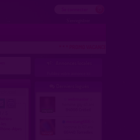
Se connecter
S'enregistrer
* * * PROMO VACANCES ! DERNIERE CHAN
nes
Annonces locales

Publiez votre annonce ici
Derniers logués

/07/2016)
webmaster
homme, gay 49 ans
94000 Créteil
1 / 5
 hétéro
mustang666
-les.
homme, bi 63 ans
Rhône-Alpes
66440 Torreilles