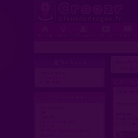
Accueil
Lieux
Membres
Vidéos
Histoires
Mon Compte
Lieux de dra

Etang de 
Actions proposées :
»
S'enregistrer
»
Connexion
ETANG DE 
Lieu de d
>
Lieux de drague

Juste avant
Aire de repos
Bar
Adresse :
Cinéma
Route de Ca
Club / Discothèque
84290 Saint
En ville
Hôtels et chambres d'hôtes
Nature