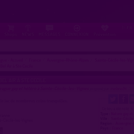
FR
⚐
Shops
NEWS
MESSAGES
CONNEXION
Prévention
gue - Accueil
France
Auvergne-Rhône-Alpes
Sainte-Cécile-les-Vig
Bel Air à Ste Cecile
BEL AIR À STE CECILE
rague gay et hétéro à Sainte-Cécile-les-Vignes
proposé par
melano84
(19
 le lac de nombreux coins tranquilles.
4.
Ce lieu a été noté
Type :
Nature gay et
iranne
Ville :
Sainte-Cécile
e-Cécile-les-Vignes
Région :
Auvergne-
Pays :
France