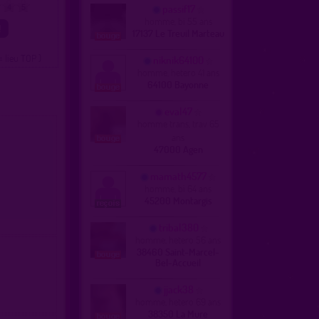
passif17
4
5
homme, bi 55 ans
17137 Le Treuil Marteau
= lieu TOP )
niknik64100
homme, hetero 41 ans
64100 Bayonne
eval47
homme trans, trav 65
ans
47000 Agen
mamath4577
homme, bi 64 ans
45200 Montargis
tribal380
homme, hetero 56 ans
38460 Saint-Marcel-
Bel-Accueil
jjack38
homme, hetero 69 ans
38350 La Mure