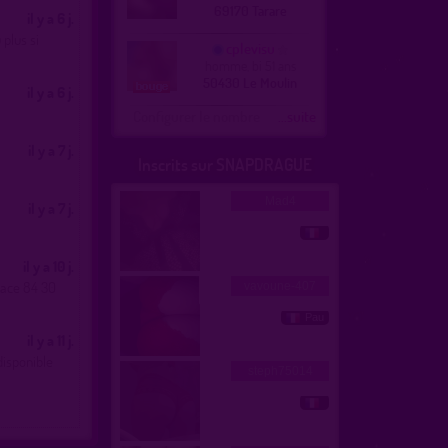
69170 Tarare
il y a 6 j.
 plus si
cplevisu
homme, bi 51 ans
50430 Le Moulin
il y a 6 j.
Configurer le nombre
...suite
il y a 7 j.
Inscrits sur SNAPDRAGUE
il y a 7 j.
il y a 10 j.
place 84 30
il y a 11 j.
disponible