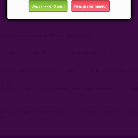
ethmur
Oui, j'ai + de 18 ans !
Non, je suis mineur
sexe cherche rencontre avec Cpl, Cplbi, cet aprem ou ce soir, plan exhib voyeur ou
Je me déplace 84 30 26 07.
chatte baveuse qui a envie d'être manger je suis dispo
qu'un demain vendredi 10h30 pour me sucer et plus si affinité
serait un plaisir pour moi de tailler une bonne pipe à une belle queue cet aprèm ;)
ethmur
xe dispo ce soir pour Cpl, Cplbi, plan exhib voyeur et plus si demandé. Je me dé
ût disponible que pour mon amant. De bohneur comme la dernière fois si tu es 
 kiss
ue