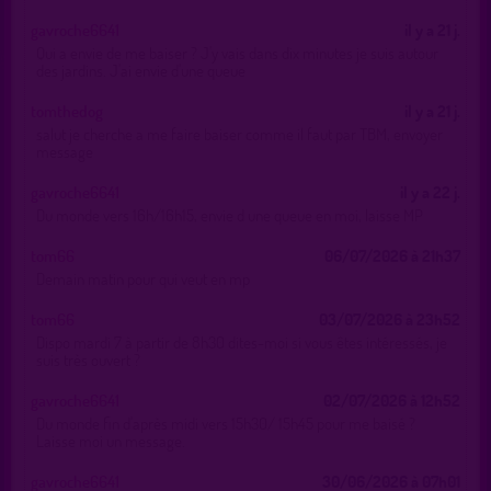
gavroche6641
il y a 21 j.
Qui a envie de me baiser ? J'y vais dans dix minutes je suis autour
des jardins. J'ai envie d'une queue
tomthedog
il y a 21 j.
salut je cherche a me faire baiser comme il faut par TBM, envoyer
message
gavroche6641
il y a 22 j.
Du monde vers 16h/16h15, envie d une queue en moi, laisse MP
tom66
06/07/2026 à 21h37
Demain matin pour qui veut en mp
tom66
03/07/2026 à 23h52
Dispo mardi 7 à partir de 8h30 dites-moi si vous êtes intéressés, je
suis très ouvert ?
gavroche6641
02/07/2026 à 12h52
Du monde fin d'après midi vers 15h30/ 15h45 pour me baisé ?
Laisse moi un message.
gavroche6641
30/06/2026 à 07h01