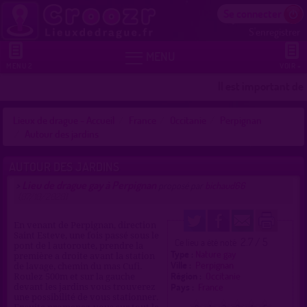
Se connecter
S'enregistrer


MENU
MENU 2
VOIR +
Il est important de 
Lieux de drague - Accueil
France
Occitanie
Perpignan
Autour des jardins
AUTOUR DES JARDINS
Lieu de drague gay à Perpignan
>
proposé par
bichaud66
(07/10/2020)
En venant de Perpignan, direction
Saint Esteve, une fois passé sous le
2.7 / 5
Ce lieu a été noté
pont de l autoroute, prendre la
Type :
Nature gay
première a droite avant la station
Ville :
Perpignan
de lavage, chemin du mas Cufi.
Région :
Occitanie
Roulez 500m et sur la gauche
Pays :
France
devant les jardins vous trouverez
une possibilité de vous stationner.