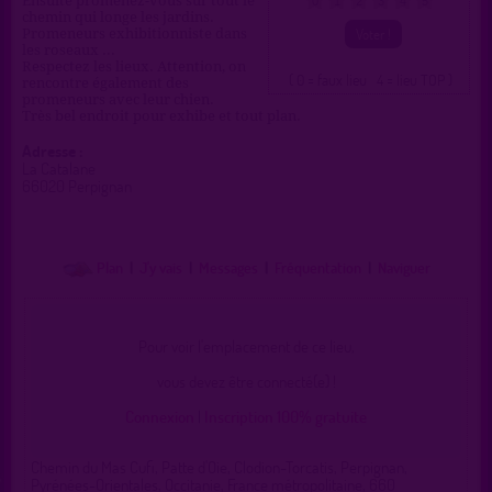
Ensuite promenez-vous sur tout le
0
1
2
3
4
5
chemin qui longe les jardins.
Promeneurs exhibitionniste dans
les roseaux ...
Respectez les lieux. Attention, on
( 0 = faux lieu 4 = lieu TOP )
rencontre également des
promeneurs avec leur chien.
Très bel endroit pour exhibe et tout plan.
Adresse :
La Catalane
66020 Perpignan
Plan
|
J'y vais
|
Messages
|
Fréquentation
|
Naviguer
Pour voir l'emplacement de ce lieu,
vous devez être connecté(e) !
Connexion
|
Inscription 100% gratuite
Chemin du Mas Cufi, Patte d'Oie, Clodion-Torcatis, Perpignan,
Pyrénées-Orientales, Occitanie, France métropolitaine, 660