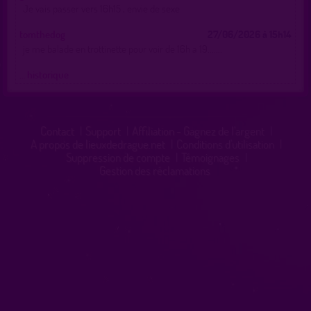
Je vais passer vers 16h15 , envie de sexe
tomthedog
27/06/2026 à 15h14
je me balade en trottinette pour voir de 16h a 19.......
… historique
Contact
|
Support
|
Affiliation - Gagnez de l'argent
|
A propos de lieuxdedrague.net
|
Conditions d'utilisation
|
Suppression de compte
|
Témoignages
|
Gestion des réclamations