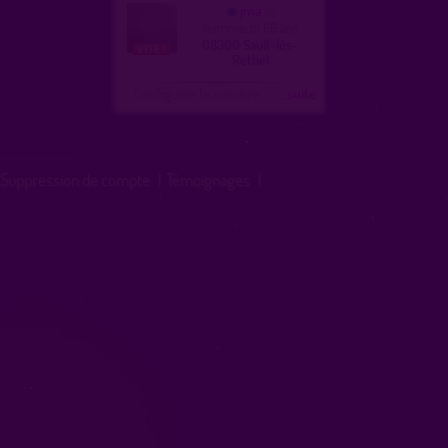
jma
homme, bi 66 ans
08300 Sault-lès-
Rethel
Configurer le nombre
...suite
Suppression de compte
|
Témoignages
|