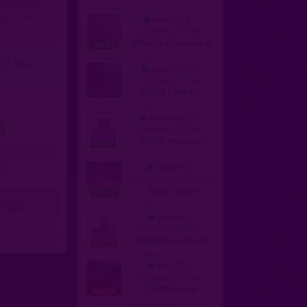
nitier, Avec
ngus, Me
mec4848
homme, bi 68 ans
48500 La Canourgue
HOT, Sex-
gnafron73
homme, bi 53 ans
03340 La Motte
biboudu30
homme, bi 65 ans
t.
30350 Moulézan
ndrgrnd
s)
homme, hetero 49 ans
30128 Garons
it(e) et
gepeto
homme, bi 64 ans
13320 Bouc-Bel-Air
eole931
homme, bi 70 ans
34470 Pérols