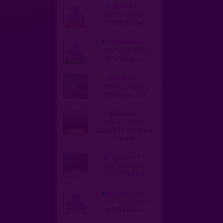
slyde40
homme, bi 61 ans
31130 Balma
pierre15240
homme, bi 70 ans
15240 Saignes
kokin42
homme, bi 68 ans
42340 Veauche
38260
homme, bi 63 ans
38260 La Côte-Saint-
André
enviede29
homme, bi 66 ans
29600 Morlaix
pascaldu29
homme, bi 57 ans
29200 Brest