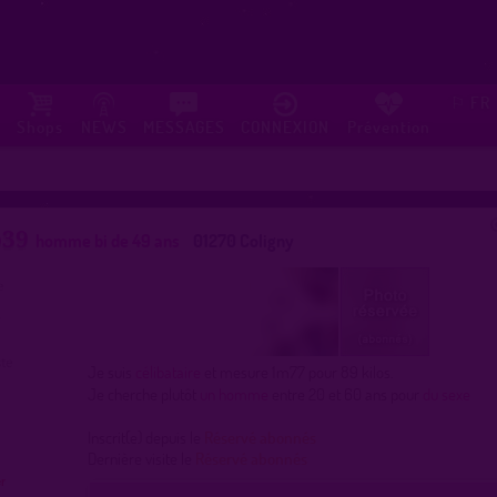
FR
⚐
Shops
NEWS
MESSAGES
CONNEXION
Prévention
o39
homme bi de 49 ans
01270 Coligny
Je suis
célibataire
et mesure 1m77 pour 89 kilos.
Je cherche plutôt
un homme
entre 20 et 60 ans pour
du sexe
Inscrit(e) depuis le
Réservé abonnés
Dernière visite le
Réservé abonnés