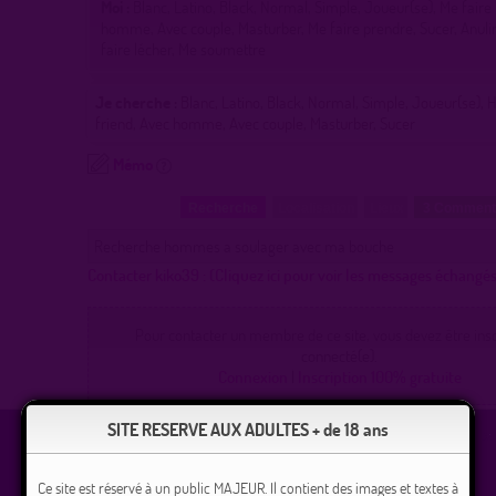
Moi :
Blanc, Latino, Black, Normal, Simple, Joueur(se), Me faire i
homme, Avec couple, Masturber, Me faire prendre, Sucer, Anuli
faire lécher, Me soumettre
Je cherche :
Blanc, Latino, Black, Normal, Simple, Joueur(se), 
friend, Avec homme, Avec couple, Masturber, Sucer
Mémo
Recherche
Localisation
Lieux
3 Commen
Recherche hommes a soulager avec ma bouche
Contacter kiko39 :
(Cliquez ici pour voir les messages échangé
Pour contacter un membre de ce site, vous devez être inscr
connecté(e).
Connexion
|
Inscription 100% gratuite
SITE RESERVE AUX ADULTES + de 18 ans
Ce site est réservé à un public MAJEUR. Il contient des images et textes à