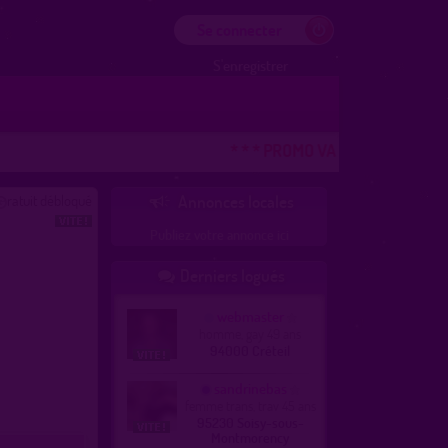
Se connecter
S'enregistrer
* * * PROMO VACANCES ! DERNIER
ratuit débloqué
Annonces locales

Publiez votre annonce ici
Derniers logués

webmaster
homme, gay 49 ans
94000 Créteil
sandrinebas
femme trans, trav 45 ans
95230 Soisy-sous-
Montmorency