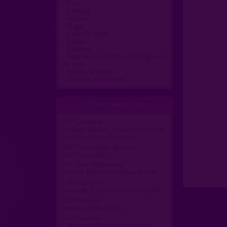
Parc
Parking
Piscine
Plage
Salle de sport
Sauna
Sexshop
Sites de rencontres, de drague ou
de sexe
Soirées privées
Toilettes publiques
Nouveaux lieux

(81)
Carmaux
Parking réouvert -ancienne route de
Rodez sortie de Carmaux
(64)
Saint-Jean-de-Luz
Forêt tranquille
(71)
Clux-Villeneuve
Aire sur N73 entre Chalon et Dole
(38)
Sablons
Route de l'écluse chemin tranquille
(35)
Rennes
Oxygène Fitness Club
(26)
Savasse
/ Nouveau \ Savasse plan nature