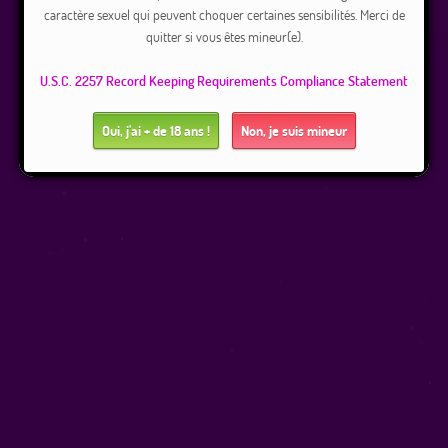
caractère sexuel qui peuvent choquer certaines sensibilités. Merci de
quitter si vous êtes mineur(e).
U.S.C. 2257 Record Keeping Requirements Compliance Statement
Oui, j'ai + de 18 ans !
Non, je suis mineur