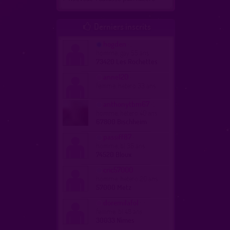
Derniers inscrits

hogden
homme, gay 55 ans
73420 Les Rochettes
anne120
femme, hetero 33 ans
anthonytbm67
homme, hetero 40 ans
67800 Bischheim
passiff87
homme, bi 36 ans
74520 Bloux
cric57000
homme, hetero 20 ans
57000 Metz
doremilafol
femme, bi 48 ans
30033 Nîmes