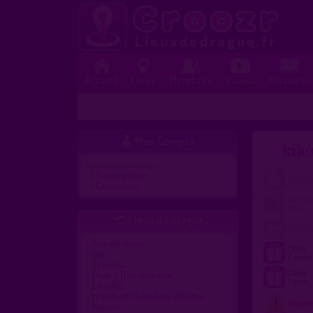
Accueil
Lieux
Membres
Vidéos
Histoires
Mon Compte

kik
Actions proposées :
»
S'enregistrer
»
Connexion
Lieux de drague

Aire de repos
Bar
Cinéma
Club / Discothèque
En ville
Hôtels et chambres d'hôtes
Nature