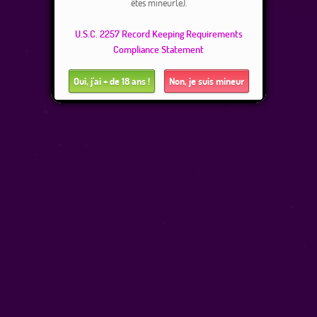
êtes mineur(e).
U.S.C. 2257 Record Keeping Requirements
Compliance Statement
Oui, j'ai + de 18 ans !
Non, je suis mineur