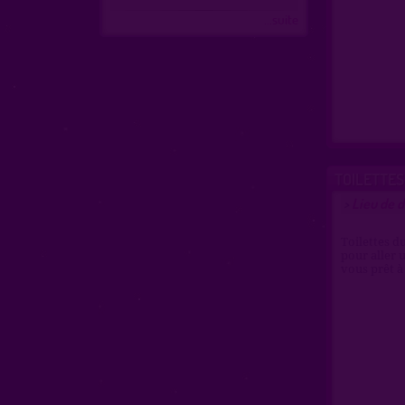
...suite
TOILETTES
Lieu de d
>
Toilettes d
pour aller 
vous prêt à