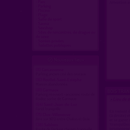
Parc
Attention a
Parking
Piscine
Plage
Salle de sport
Sauna
Sexshop
Sites de rencontres, de drague ou
de sexe
Soirées privées
Toilettes publiques
Nouveaux lieux

(11)
Carcassonne
Parking ancien cité des oiseaux
(16)
Roullet-Saint-Estèphe
Maison abandonnée
(81)
Carmaux
BOIS TRAN
Parking réouvert -ancienne route de
Rodez sortie de Carmaux
Lieu de d
>
(64)
Saint-Jean-de-Luz
Forêt tranquille
En venant d
(71)
Clux-Villeneuve
(à droite) 
Aire sur N73 entre Chalon et Dole
et se garer 
(38)
Sablons
'tranquille
Route de l'écluse chemin tranquille
promeneurs 