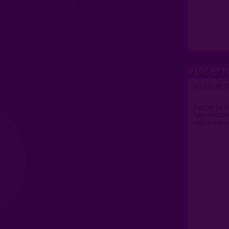
PARC ET P
Lieu de d
>
Parc et pet
Apparemment
nuit tombé