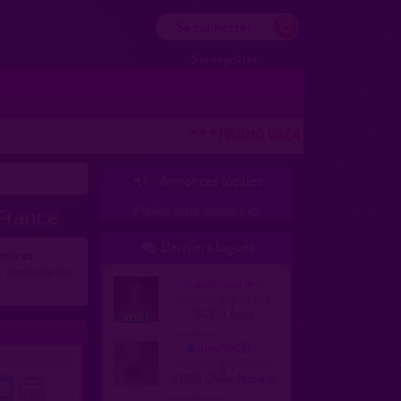
Se connecter
S'enregistrer
* * * PROMO VACANCES ! DERNIERE CHAN
Annonces locales

Publiez votre annonce ici
 France
Derniers logués

contres
:
 contacter les
webmaster
homme, gay 49 ans
34300 Agde
alex91420
homme, gay 28 ans
91380 Chilly-Mazarin