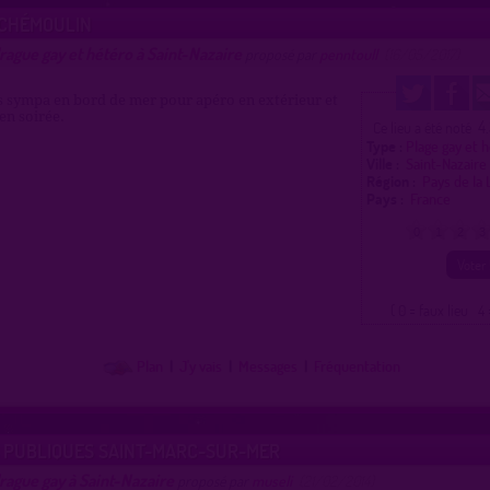
 CHÉMOULIN
rague gay et hétéro à Saint-Nazaire
proposé par
penntoull
(16/05/2017)
s sympa en bord de mer pour apéro en extérieur et
en soirée.
4
Ce lieu a été noté
Type :
Plage gay et 
Ville :
Saint-Nazair
Région :
Pays de la
Pays :
France
0
1
2
3
( 0 = faux lieu 4 
Plan
|
J'y vais
|
Messages
|
Fréquentation
S PUBLIQUES SAINT-MARC-SUR-MER
rague gay à Saint-Nazaire
proposé par
museli
(21/02/2014)