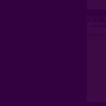
ROCHER P
Lieu de d
>
Endroit trè