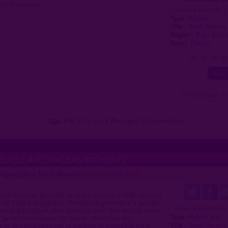
ux chasseurs
3
Ce lieu a été noté
Type :
Nature
Ville :
Saint-Nazair
Région :
Pays de la
Pays :
France
0
1
2
3
( 0 = faux lieu 4 
Plan
|
J'y vais
|
Messages
|
Fréquentation
QUILLE AVEC ANCIENS BÂTIMENTS
rague gay à Saint-Nazaire
proposé par
dick410
(11/10/2021)
e St Nazaire prendre la route entre le Crédit mutuel
et ex Pitard (à gauche). Prendre la première à gauche
4.
Ce lieu a été noté
sur la parking et aller dans les bois. Pas mal de coins
Type :
Nature gay
s' pour consommer sur place. Attention des
Ville :
Saint-Nazair
et des boulistes sur la parking le mercredi ou le