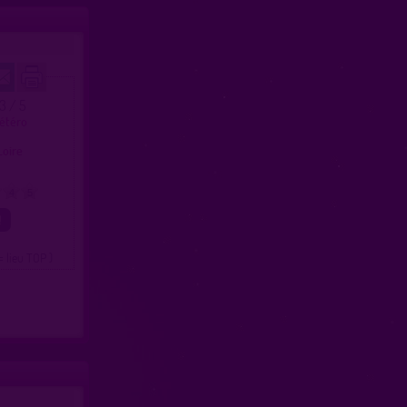
.3 / 5
hétéro
e
 Loire
4
5
= lieu TOP )