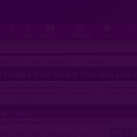
FR
⚐
Shops
NEWS
MESSAGES
CONNEXION
Prévention
gue - Accueil
France
Pays de la Loire
Saint-Nazaire
e drague à Saint-Nazaire, Pays de la Loire,
s un
lieu de drague à Saint-Nazaire
en Pays de la Loire ? Voici
14 lieux de ren
bliques, sexshop, nature, plage, parking.
Connectez-vous
ou
inscrivez-vous
pour
sents sur ces lieux.
MIN TRANQUILLE
rague à Saint-Nazaire
proposé par
cheyenneyes
(31/10/2021)
n tranquille pour balade et drague en sous bois