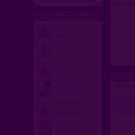
jeudi. Quel
Derniers inscrits

ayio
homme, bi 24 ans
83310 Grimaud
eliogv
homme, gay 19 ans
92380 Residence Foch
mehe
homme, bi 54 ans
02880 Sorny
CHEMIN D
nadiamure
Lieu de d
>
homme trans, trav 59 ans
13001 Marseille
Entrez dans 
alex123456
malheureus
peu dans le
homme, hetero 33 ans
Beaucoup de
82300 Caussade
bj13
homme, gay 36 ans
13140 Miramas