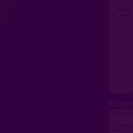
Toilettes p
entre mecs 
BASSIN DE
Lieu de d
>
un endroit 
le parcours