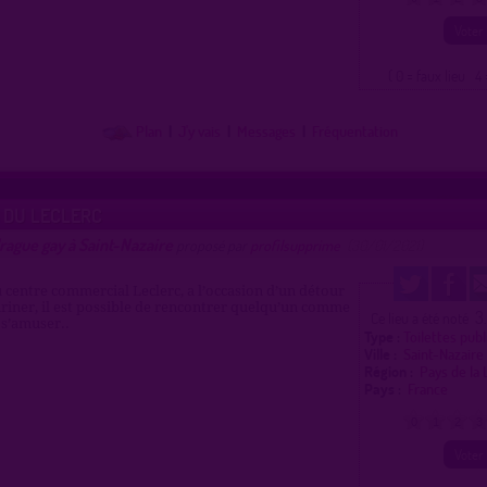
( 0 = faux lieu 4 
Plan
|
J'y vais
|
Messages
|
Fréquentation
 DU LECLERC
rague gay à Saint-Nazaire
proposé par
profilsupprime
(30/01/2021)
u centre commercial Leclerc, a l’occasion d’un détour
uriner, il est possible de rencontrer quelqu’un comme
3
Ce lieu a été noté
 s’amuser..
Type :
Toilettes pub
Ville :
Saint-Nazair
Région :
Pays de la
Pays :
France
0
1
2
3