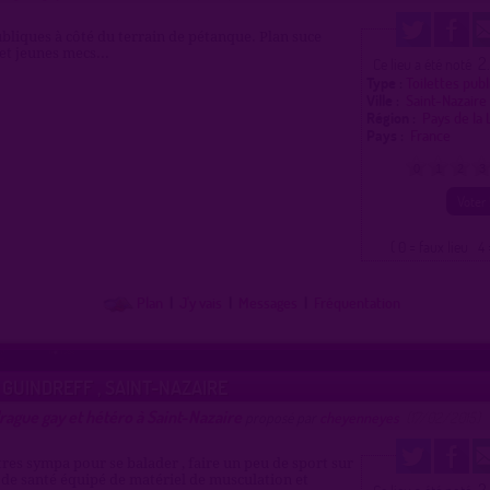
ubliques à côté du terrain de pétanque. Plan suce
et jeunes mecs...
2
Ce lieu a été noté
Type :
Toilettes pub
Ville :
Saint-Nazair
Région :
Pays de la
Pays :
France
0
1
2
3
( 0 = faux lieu 4 
Plan
|
J'y vais
|
Messages
|
Fréquentation
 GUINDREFF , SAINT-NAZAIRE
rague gay et hétéro à Saint-Nazaire
proposé par
cheyenneyes
(17/02/2015)
tres sympa pour se balader , faire un peu de sport sur
 de santé équipé de matériel de musculation et
2