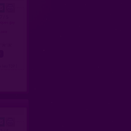
.7 / 5
liques gay
e
 Loire
4
5
= lieu TOP )
.2 / 5