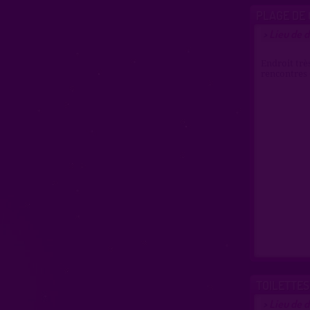
PLAGE DE
Lieu de d
>
Endroit trè
rencontres 
TOILETTE
Lieu de d
>