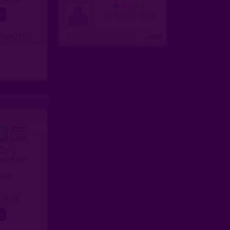
eliogv
homme, gay 19 ans
Configurer le nombre
...suite
= lieu TOP )
.0 / 5
liques gay
e
 Loire
4
5