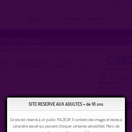
( 0 = faux lieu 4 
Plan
|
J'y vais
|
Messages
|
Fréquentation
ETIT PORT DE MEAN
rague gay à Saint-Nazaire
proposé par
regisbi
(11/06/2019)
it port de Mean prés du pont de St Nazaire.
 il y a de la fréquentation de temps en temps à la
Lieu pas encore noté
e!
Type :
Parc gay
Ville :
Saint-Nazair
Région :
Pays de la
Pays :
France
0
1
2
3
SITE RESERVE AUX ADULTES + de 18 ans
( 0 = faux lieu 4 
Ce site est réservé à un public MAJEUR. Il contient des images et textes à
caractère sexuel qui peuvent choquer certaines sensibilités. Merci de