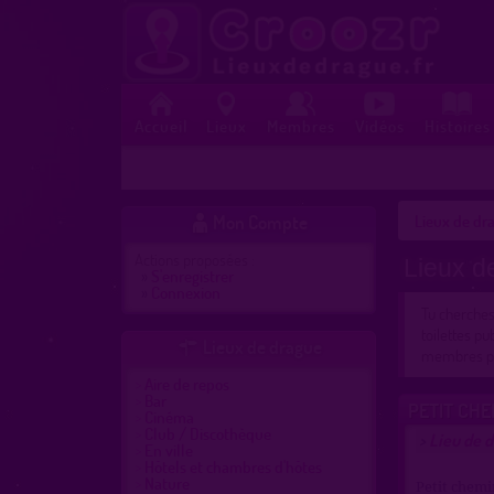
Accueil
Lieux
Membres
Vidéos
Histoires
Mon Compte
Lieux de dra

Actions proposées :
Lieux d
»
S'enregistrer
»
Connexion
Tu cherche
toilettes pu
Lieux de drague

membres pré
Aire de repos
Bar
PETIT CHE
Cinéma
Club / Discothèque
Lieu de d
>
En ville
Hôtels et chambres d'hôtes
Nature
Petit chemi