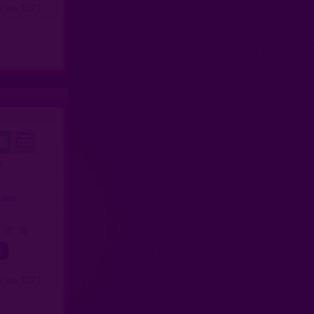
= lieu TOP )
...
e
 Loire
4
5
= lieu TOP )