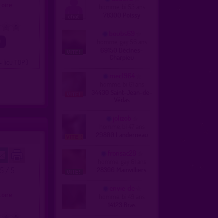
 Loire
homme, bi 53 ans
78300 Poissy
4
5
boubs69
homme, gay 56 ans
69150 Décines-
Charpieu
= lieu TOP )
mec1964
homme, bi 61 ans
34430 Saint-Jean-de-
Védas
jolizob
homme, bi 47 ans
29800 Landerneau
fronsac28
homme, gay 61 ans
.5 / 5
28300 Mainvilliers
e
envie_de
 Loire
homme, bi 49 ans
14123 Bras
4
5