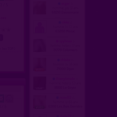
ocgar
.3 / 5
homme, gay 51 ans
68210 Dannemarie
e
 Loire
rikkii
homme, bi 53 ans
4
5
63200 Mozac
syylviaa
femme, hetero 51 ans
= lieu TOP )
31770 Colomiers
chbite
homme, bi 56 ans
21000 Dijon
thierytimide
homme, hetero 53 ans
18100 Le Goyer
ricou03
homme, bi 68 ans
1 / 5
03110 Les Bois Derrière
e
dade72