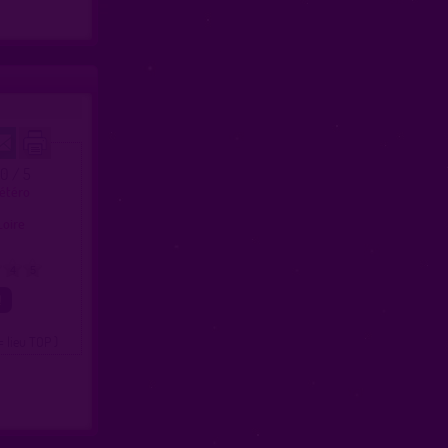
.0 / 5
hétéro
e
 Loire
4
5
= lieu TOP )