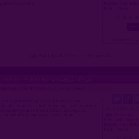
Région :
Pays de la
quefois très chaud.
Pays :
France
0
1
2
3
( 0 = faux lieu 4 
Plan
|
J'y vais
|
Messages
|
Fréquentation
ES MARES THOMAS AU PASSAGE À NIVEAU
rague gay à Saint-Nazaire
proposé par
didier93
(26/08/2021)
le virage à côté du passage à niveau (il y a
ement souvent des déchets sauvages) et avancer un
2
Ce lieu a été noté
s bosquets pour se mettre à l'abri des regards.
Type :
Nature gay
 mouchoirs en papier par terre , donc ....
Ville :
Saint-Nazair
Région :
Pays de la
Pays :
France
0
1
2
3