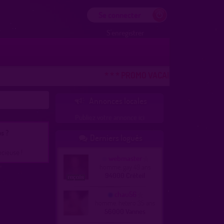
Se connecter
S'enregistrer
* * * PROMO VACANCES ! DERNIERE C
Annonces locales

Publiez votre annonce ici
s ?
Derniers logués

écieuse !
webmaster
homme, gay 49 ans
94000 Créteil
chau56
homme, hetero 35 ans
56000 Vannes