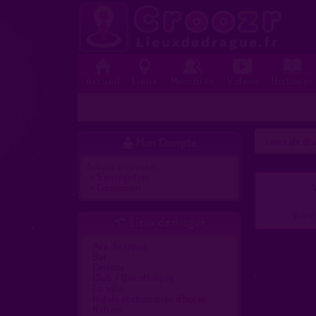
Accueil
Lieux
Membres
Vidéos
Histoires
Mon Compte
Lieux de dra

Actions proposées :
»
S'enregistrer
»
Connexion
V
Votre 
Lieux de drague

Aire de repos
Bar
Cinéma
Club / Discothèque
En ville
Hôtels et chambres d'hôtes
Nature