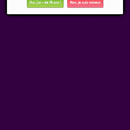
Oui, j'ai + de 18 ans !
Non, je suis mineur