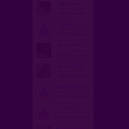
jco20eme
homme, gay 47 ans
13005 Marseille
winax2
homme, bi 41 ans
73000 Chambéry
eric007007
homme, bi 51 ans
49610 Mûrs-Erigné
duca25000
homme, bi 58 ans
46500 L'Hôpital
diablotin639
homme, hetero 38 ans
63160 Les Réserves
yoal
homme, hetero 33 ans
40150 Soorts-Hossegor
homenlingerie