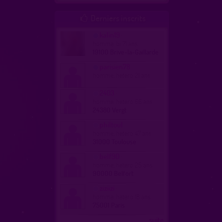
Derniers inscrits

kalin19
homme, bi 71 ans
19100 Brive-la-Gaillarde
parisien78
homme, hetero 21 ans
2403
homme, hetero 66 ans
24380 Vergt
philtoul
homme, hetero 47 ans
31000 Toulouse
belf90
homme, hetero 25 ans
90000 Belfort
ziziizi
homme, hetero 18 ans
75001 Paris
...suite