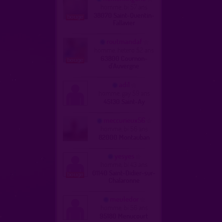
homme, bi 57 ans
38070 Saint-Quentin-
Fallavier
routmandaf
homme, hetero 52 ans
63800 Cournon-
d'Auvergne
adi1
homme, gay 59 ans
45130 Saint-Ay
meccurieux56
homme, bi 56 ans
82000 Montauban
yesyes
homme, bi 43 ans
01140 Saint-Didier-sur-
Chalaronne
meuledor
homme, bi 56 ans
95180 Menucourt