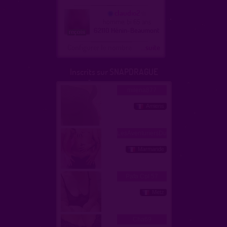
claudio2
homme, bi 65 ans
62110 Hénin-Beaumont
Configurer le nombre
...suite
Inscrits sur SNAPDRAGUE