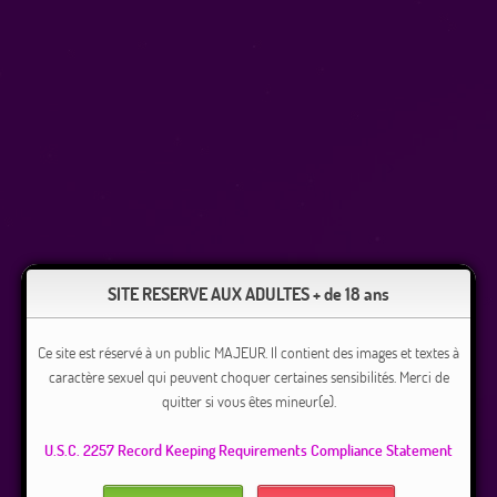
SITE RESERVE AUX ADULTES + de 18 ans
Ce site est réservé à un public MAJEUR. Il contient des images et textes à
caractère sexuel qui peuvent choquer certaines sensibilités. Merci de
quitter si vous êtes mineur(e).
U.S.C. 2257 Record Keeping Requirements Compliance Statement