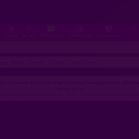
FR
⚐
Shops
NEWS
MESSAGES
CONNEXION
Prévention
gue - Accueil
France
Occitanie
Saint Sauveur
ous connaissez des lieux de drague que nous n'avons pas encore référencé
Ajoutez un lieu !
pseudo apparaîtra sur ce lieu, en bas à droite. Merci d'avance pour votre aide pr