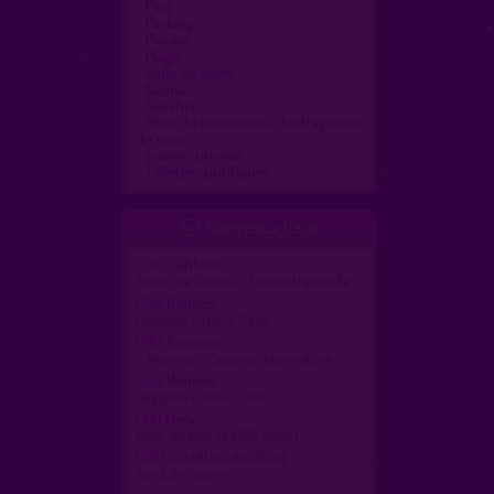
Parc
Parking
Piscine
Plage
Salle de sport
Sauna
Sexshop
Sites de rencontres, de drague ou
de sexe
Soirées privées
Toilettes publiques
Nouveaux lieux

(38)
Sablons
Route de l'écluse chemin tranquille
(35)
Rennes
Oxygène Fitness Club
(26)
Savasse
/ Nouveau \ Savasse plan nature
(35)
Rennes
Oxygène Fitness Club
(44)
Héric
Bout de bois (44810 Héric)
(30)
Castillon-du-Gard
Bord de rivière