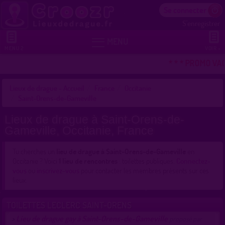
Se connecter
S'enregistrer


MENU
MENU 2
VOIR +
* * * PROMO VA
Lieux de drague - Accueil
France
Occitanie
Saint-Orens-de-Gameville
Lieux de drague à Saint-Orens-de-
Gameville, Occitanie, France
Tu cherches un
lieu de drague à Saint-Orens-de-Gameville
en
Occitanie ? Voici
1 lieu de rencontres
: toilettes publiques.
Connectez-
vous
ou
inscrivez-vous
pour contacter les membres présents sur ces
lieux.
TOILETTES LECLERC SAINT-ORENS
Lieu de drague gay à Saint-Orens-de-Gameville
>
proposé par