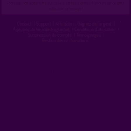
Votre pseudo apparaîtra sur ce lieu, en bas à droite. Merci d'avance pour
votre aide précieuse !
Contact
|
Support
|
Affiliation - Gagnez de l'argent
|
A propos de lieuxdedrague.net
|
Conditions d'utilisation
|
Suppression de compte
|
Témoignages
|
Gestion des réclamations