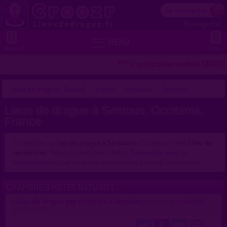
Se connecter
S'enregistrer


MENU
MENU 2
VOIR +
*** L'application mobile CROOZR
Lieux de drague - Accueil
France
Occitania
Sentous
Lieux de drague à Sentous, Occitania,
France
Tu cherches un
lieu de drague à Sentous
en Occitania ? Voici
1 lieu de
rencontres
: hôtels et chambres d'hôtes.
Connectez-vous
ou
inscrivez-vous
pour contacter les membres présents sur ces lieux.
CHAMBRE D'HOTES NATURIST
Lieu de drague gay et hétéro à Sentous
>
proposé par
toyboy65
(16/06/2026)