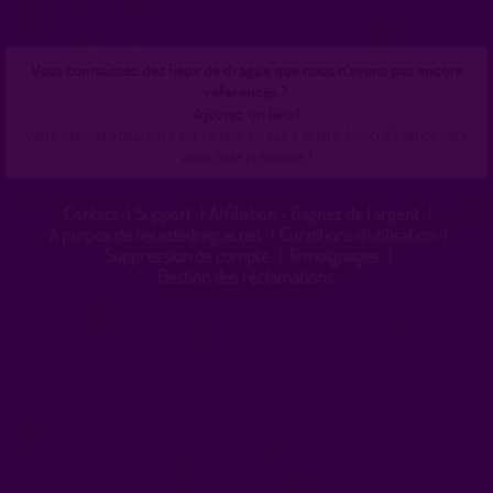
Vous connaissez des lieux de drague que nous n'avons pas encore
référencés ?
Ajoutez un lieu !
Votre pseudo apparaîtra sur ce lieu, en bas à droite. Merci d'avance pour
votre aide précieuse !
Contact
|
Support
|
Affiliation - Gagnez de l'argent
|
A propos de lieuxdedrague.net
|
Conditions d'utilisation
|
Suppression de compte
|
Témoignages
|
Gestion des réclamations