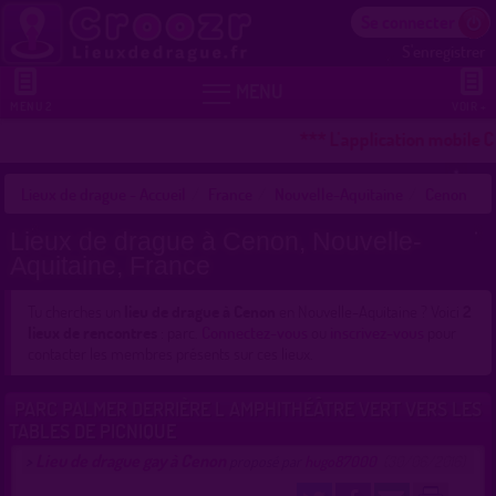
Se connecter
S'enregistrer


MENU
MENU 2
VOIR +
*** L'application mobile C
Lieux de drague - Accueil
France
Nouvelle-Aquitaine
Cenon
Lieux de drague à Cenon, Nouvelle-
Aquitaine, France
Tu cherches un
lieu de drague à Cenon
en Nouvelle-Aquitaine ? Voici
2
lieux de rencontres
: parc.
Connectez-vous
ou
inscrivez-vous
pour
contacter les membres présents sur ces lieux.
PARC PALMER DERRIÈRE L AMPHITHÉÂTRE VERT VERS LES
TABLES DE PICNIQUE
Lieu de drague gay à Cenon
>
proposé par
hugo87000
(30/06/2016)