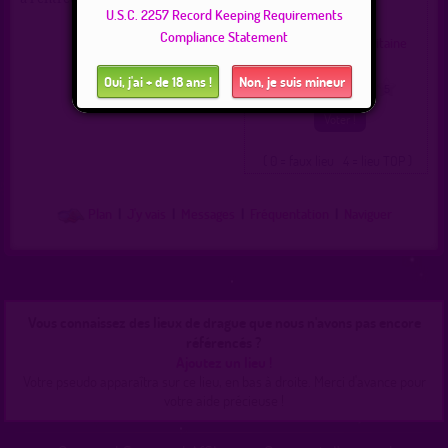
Type :
Parc gay
U.S.C. 2257 Record Keeping Requirements
Ville :
Cenon
Compliance Statement
Région :
Nouvelle-Aquitaine
Pays :
France
Oui, j'ai + de 18 ans !
Non, je suis mineur
0
1
2
3
4
5
( 0 = faux lieu 4 = lieu TOP )
Plan
|
J'y vais
|
Messages
|
Fréquentation
|
Naviguer
Vous connaissez des lieux de drague que nous n'avons pas encore
référencés ?
Ajoutez un lieu !
Votre pseudo apparaîtra sur ce lieu, en bas à droite. Merci d'avance pour
votre aide précieuse !