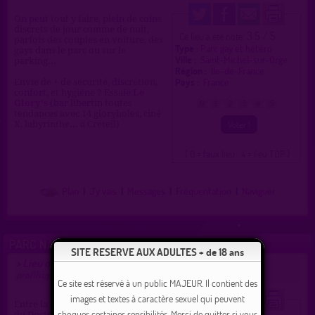
On peut tout y faire, plein de coins
discrets de jour comme de nuit,
3.5 / 5
Ce lieu a été noté
parfois des couples en voiture, des
Type :
Parc gay et hétéro
gays dans le parc ou sur le
Ville :
Saint-Michel-sur-Orge
parking...
Région :
Île-de-France
Pays :
France
Envie de + de sécurité, discrétion,
confort, et hygiène ? Essaie
Le
Glory's
(bar libertin toutes
0
1
2
3
4
5
tendances avec 14 gloryholes, ciné
X, labyrinthe... à Créteil)
( 0 = faux lieu 4 = lieu TOP )
Plan
|
J'y vais
|
Messages
|
Fréquentation
|
Naviguer
PARC NATUREL DU PERRAY
SITE RESERVE AUX ADULTES + de 18 ans
Lieu de drague gay à Saint-Michel-sur-Orge
>
proposé par
profilsupprime
(11/04/2020)
Ce site est réservé à un public MAJEUR. Il contient des
images et textes à caractère sexuel qui peuvent
Entre la route de Longpont et la rue
choquer certaines sensibilités. Merci de quitter si vous
du Docteur Darier. Petit parking,