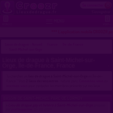
Se connecter
S'enregistrer


MENU
MENU 2
VOIR +
*** L'application mobile CROOZR pour
Lieux de drague - Accueil
France
Île-de-France
Saint-Michel-sur-Orge
Lieux de drague à Saint-Michel-sur-
Orge, Île-de-France, France
Tu cherches un
lieu de drague à Saint-Michel-sur-Orge
en Île-de-
France ? Voici
2 lieux de rencontres
: nature, parc.
Connectez-vous
ou
inscrivez-vous
pour contacter les membres présents sur ces lieux.
BASSIN DE SAINT-MICHEL PARC DE LORMOY
Lieu de drague gay et hétéro à Saint-Michel-sur-Orge
>
proposé
par
profilsupprime
(19/08/2019)