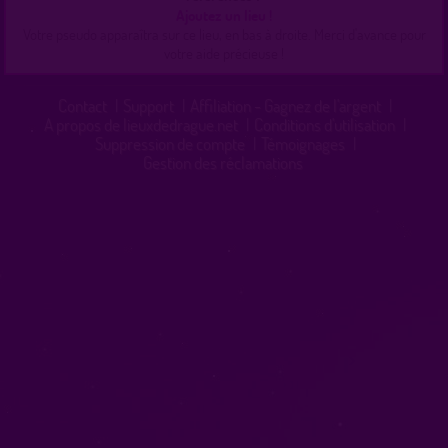
Ajoutez un lieu !
Votre pseudo apparaîtra sur ce lieu, en bas à droite. Merci d'avance pour
votre aide précieuse !
Contact
|
Support
|
Affiliation - Gagnez de l'argent
|
A propos de lieuxdedrague.net
|
Conditions d'utilisation
|
Suppression de compte
|
Témoignages
|
Gestion des réclamations