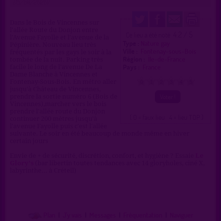
(15/04/2020)
Dans le Bois de Vincennes sur
l'allée Route du Donjon entre
4.2 / 5
Ce lieu a été noté
l'Avenue Fayolle et l'avenue de la
Type :
Nature gay
Pépinière. Nouveau lieu très
Ville :
Fontenay-sous-Bois
fréquentés par les gays le soir à la
Région :
Île-de-France
tombée de la nuit. Parking très
Pays :
France
facile le long de l'avenue De La
Dame Blanche à Vincennes et
Fontenay-Sous-Bois. En métro aller
0
1
2
3
4
5
jusqu'à Château de Vincennes,
prendre la sortie numéro 6 (Bois de
Vincennes),marcher vers le bois
prendre l'allée route du Donjon
( 0 = faux lieu 4 = lieu TOP )
continuer 200 mètres jusqu'à
l'avenue Fayolle puis c'est l'allée
suivante. Le soir en été beaucoup de monde même en hiver
certain jours
Envie de + de sécurité, discrétion, confort, et hygiène ? Essaie
Le
Glory's
(bar libertin toutes tendances avec 14 gloryholes, ciné X,
labyrinthe... à Créteil)
Plan
|
J'y vais
|
Messages
|
Fréquentation
|
Naviguer