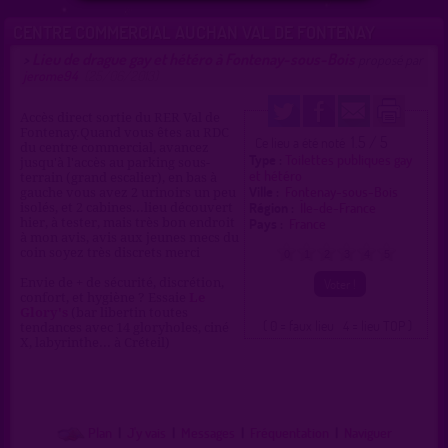
CENTRE COMMERCIAL AUCHAN VAL DE FONTENAY
Lieu de drague gay et hétéro à Fontenay-sous-Bois
>
proposé par
jerome94
(25/06/2013)
Accès direct sortie du RER Val de
Fontenay.Quand vous êtes au RDC
1.5 / 5
Ce lieu a été noté
du centre commercial, avancez
Type :
Toilettes publiques gay
jusqu'à l'accès au parking sous-
et hétéro
terrain (grand escalier), en bas à
Ville :
Fontenay-sous-Bois
gauche vous avez 2 urinoirs un peu
Région :
Île-de-France
isolés, et 2 cabines...lieu découvert
Pays :
France
hier, à tester, mais très bon endroit
à mon avis, avis aux jeunes mecs du
coin soyez très discrets merci
0
1
2
3
4
5
Envie de + de sécurité, discrétion,
confort, et hygiène ? Essaie
Le
Glory's
(bar libertin toutes
( 0 = faux lieu 4 = lieu TOP )
tendances avec 14 gloryholes, ciné
X, labyrinthe... à Créteil)
Plan
|
J'y vais
|
Messages
|
Fréquentation
|
Naviguer