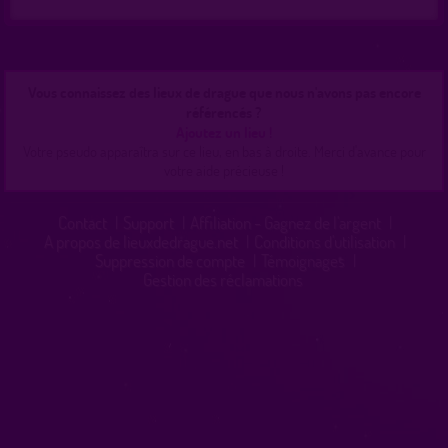
Vous connaissez des lieux de drague que nous n'avons pas encore
référencés ?
Ajoutez un lieu !
Votre pseudo apparaîtra sur ce lieu, en bas à droite. Merci d'avance pour
votre aide précieuse !
Contact
|
Support
|
Affiliation - Gagnez de l'argent
|
A propos de lieuxdedrague.net
|
Conditions d'utilisation
|
Suppression de compte
|
Témoignages
|
Gestion des réclamations