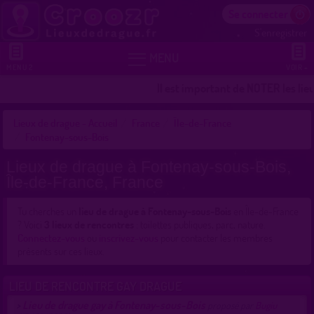
Se connecter
S'enregistrer


MENU
MENU 2
VOIR +
Il est important de NOTER les lieu
Lieux de drague - Accueil
France
Île-de-France
Fontenay-sous-Bois
Lieux de drague à Fontenay-sous-Bois,
Île-de-France, France
Tu cherches un
lieu de drague à Fontenay-sous-Bois
en Île-de-France
? Voici
3 lieux de rencontres
: toilettes publiques, parc, nature.
Connectez-vous
ou
inscrivez-vous
pour contacter les membres
présents sur ces lieux.
LIEU DE RENCONTRE GAY DRAGUE
Lieu de drague gay à Fontenay-sous-Bois
>
proposé par
Bugiu