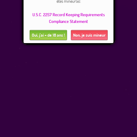
êtes mineur(e).
U.S.C. 2257 Record Keeping Requirements
Compliance Statement
Oui, j'ai + de 18 ans !
Non, je suis mineur