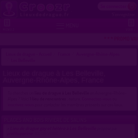
Se connecter
S'enregistrer


MENU
MENU 2
VOIR +
* * * PROMO VA
Lieux de drague - Accueil
France
Auvergne-Rhône-Alpes
Les Belleville
Lieux de drague à Les Belleville,
Auvergne-Rhône-Alpes, France
Tu cherches un
lieu de drague à Les Belleville
en Auvergne-Rhône-
Alpes ? Voici
1 lieu de rencontres
: nature.
Connectez-vous
ou
inscrivez-vous
pour contacter les membres présents sur ces lieux.
PLAGES AND BOIS RIVIÈRE DE SALINS
Lieu de drague gay et hétéro à Les Belleville
>
proposé par
profilsupprime
(01/06/2026)