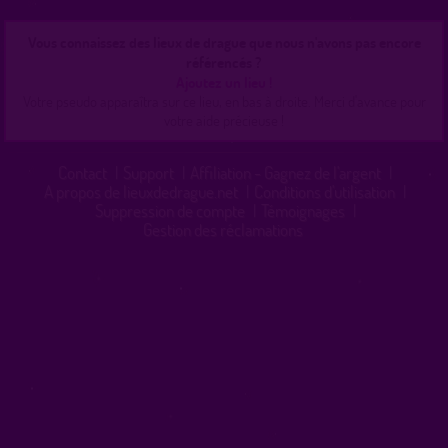
Vous connaissez des lieux de drague que nous n'avons pas encore
référencés ?
Ajoutez un lieu !
Votre pseudo apparaîtra sur ce lieu, en bas à droite. Merci d'avance pour
votre aide précieuse !
Contact
|
Support
|
Affiliation - Gagnez de l'argent
|
A propos de lieuxdedrague.net
|
Conditions d'utilisation
|
Suppression de compte
|
Témoignages
|
Gestion des réclamations