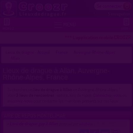
Se connecter
S'enregistrer


MENU
MENU 2
VOIR +
*** L'application mobile CROOZR po
Lieux de drague - Accueil
France
Auvergne-Rhône-Alpes
Allan
Lieux de drague à Allan, Auvergne-
Rhône-Alpes, France
Tu cherches un
lieu de drague à Allan
en Auvergne-Rhône-Alpes ?
Voici
3 lieux de rencontres
: nature, aire de repos.
Connectez-vous
ou
inscrivez-vous
pour contacter les membres présents sur ces lieux.
AIRE DE REPOS MONTELIMAR
Lieu de drague gay à Allan
>
proposé par
vitebien
(01/06/2026)