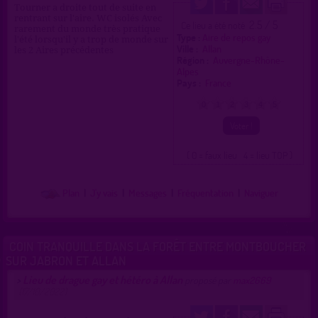
Tourner a droite tout de suite en
rentrant sur l'aire. WC isolés Avec
2.5 / 5
Ce lieu a été noté
rarement du monde très pratique
Type :
Aire de repos gay
l'été lorsqu'il y a trop de monde sur
Ville :
Allan
les 2 Aires précédentes
Région :
Auvergne-Rhône-
Alpes
Pays :
France
0
1
2
3
4
5
( 0 = faux lieu 4 = lieu TOP )
Plan
|
J'y vais
|
Messages
|
Fréquentation
|
Naviguer
COIN TRANQUILLE DANS LA FORÊT ENTRE MONTBOUCHER
SUR JABRON ET ALLAN
Lieu de drague gay et hétéro à Allan
>
proposé par
max2669
(17/10/2022)