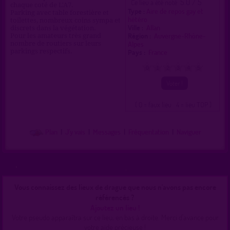
5.0 / 5
Ce lieu a été noté
chaque coté de L'A7.
Type :
Aire de repos gay et
Parking avec table forestière et
hétéro
toilettes, nombreux coins sympa et
Ville :
Allan
discrets dans la végétation.
Région :
Auvergne-Rhône-
Pour les amateurs très grand
Alpes
nombre de routiers sur leurs
parkings respectifs.
Pays :
France
0
1
2
3
4
5
( 0 = faux lieu 4 = lieu TOP )
Plan
|
J'y vais
|
Messages
|
Fréquentation
|
Naviguer
Vous connaissez des lieux de drague que nous n'avons pas encore
référencés ?
Ajoutez un lieu !
Votre pseudo apparaîtra sur ce lieu, en bas à droite. Merci d'avance pour
votre aide précieuse !