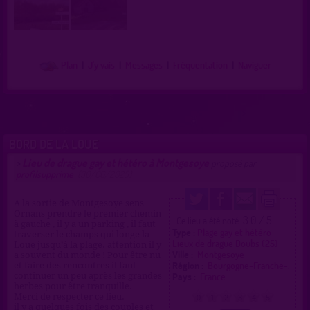
Plan
|
J'y vais
|
Messages
|
Fréquentation
|
Naviguer
BORD DE LA LOUE
Lieu de drague gay et hétéro à Montgesoye
>
proposé par
profilsupprime
(30/06/2025)
A la sortie de Montgesoye sens
Ornans prendre le premier chemin
3.0 / 5
Ce lieu a été noté
à gauche , il y a un parking , il faut
Type :
Plage gay et hétéro
traverser le champs qui longe la
Lieux de drague Doubs (25)
Loue jusqu’à la plage. attention il y
Ville :
Montgesoye
a souvent du monde ! Pour être nu
Région :
Bourgogne-Franche-.
et faire des rencontres il faut
Pays :
France
continuer un peu après les grandes
herbes pour être tranquille.
Merci de respecter ce lieu.
0
1
2
3
4
5
il y a quelques fois des couples et