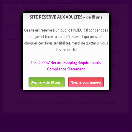
PARKING SENS CHAFFOIS LEVIER
Lieu de drague gay à Chaffois
>
proposé par
profilsupprime
(02/01/2026)
SITE RESERVE AUX ADULTES + de 18 ans
Parking tranquille tôt le matin,
Ce site est réservé à un public MAJEUR. Il contient des
beaucoup de passage le matin, idéal
0.5 / 5
Ce lieu a été noté
pour une petit rencontre, branle,
images et textes à caractère sexuel qui peuvent
Type :
Parking gay
suce en voiture
Lieux de drague Doubs (25)
choquer certaines sensibilités. Merci de quitter si vous
Ville :
Chaffois
êtes mineur(e).
Région :
Bourgogne-Franche-.
Pays :
France
U.S.C. 2257 Record Keeping Requirements
0
1
2
3
4
5
Compliance Statement
Oui, j'ai + de 18 ans !
Non, je suis mineur
( 0 = faux lieu 4 = lieu TOP )
Plan
|
J'y vais
|
Messages
|
Fréquentation
|
Naviguer