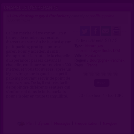
CHAPELLE D’ESPÉRANCE
Lieu de drague gay à Pontarlier
>
proposé par
profilsupprime
(28/08/2025)
Ce lieu mérite d’être connu. On y
trouve de nombreux recoins
5.0 / 5
Ce lieu a été noté
discrets au cœur du bois, ainsi qu’un
Type :
Nature gay
petit parking pratique pour se
Lieux de drague Doubs (25)
garer. Pour y accéder, il suffit
Ville :
Pontarlier
d’emprunter la route de la chapelle
Région :
Bourgogne-Franche-.
d’Espérance : passez devant la
Pays :
France
chapelle, continuez sur environ 500
mètres, et vous trouverez, après un
léger virage sur la gauche, le petit
0
1
2
3
4
5
parking pouvant servir de point de
rendez-vous. De là, il est très facile
de rejoindre différents sentiers qui
s’enfoncent dans le bois, parfaits
( 0 = faux lieu 4 = lieu TOP )
pour s’isoler en toute tranquillité.
Plan
|
J'y vais
|
Messages
|
Fréquentation
|
Naviguer