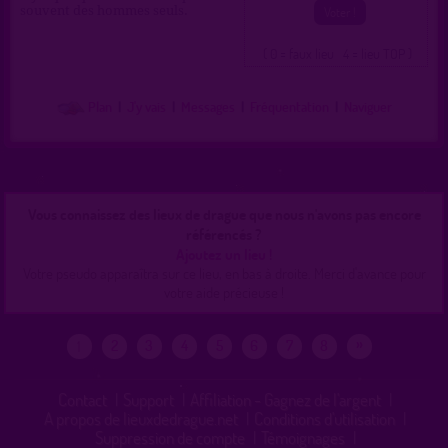
souvent des hommes seuls.
( 0 = faux lieu 4 = lieu TOP )
Plan
|
J'y vais
|
Messages
|
Fréquentation
|
Naviguer
Vous connaissez des lieux de drague que nous n'avons pas encore
référencés ?
Ajoutez un lieu !
Votre pseudo apparaîtra sur ce lieu, en bas à droite. Merci d'avance pour
votre aide précieuse !
»
2
3
4
5
6
7
8
1
Contact
|
Support
|
Affiliation - Gagnez de l'argent
|
A propos de lieuxdedrague.net
|
Conditions d'utilisation
|
Suppression de compte
|
Témoignages
|