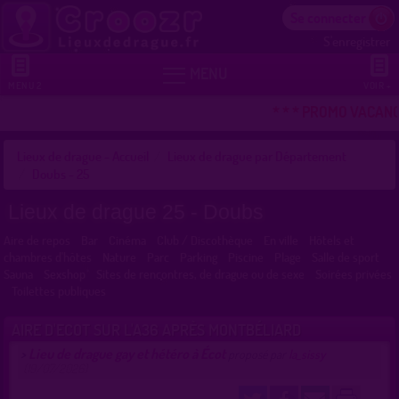
Se connecter
S'enregistrer


MENU
MENU 2
VOIR +
* * * PROMO VACANCE
Lieux de drague - Accueil
Lieux de drague par Département
Doubs - 25
Lieux de drague 25 - Doubs
Aire de repos
Bar
Cinéma
Club / Discothèque
En ville
Hôtels et
chambres d'hôtes
Nature
Parc
Parking
Piscine
Plage
Salle de sport
Sauna
Sexshop
Sites de rencontres, de drague ou de sexe
Soirées privées
Toilettes publiques
AIRE D'ECOT SUR L'A36 APRÈS MONTBÉLIARD
Lieu de drague gay et hétéro à Écot
>
proposé par
la_sissy
(19/07/2026)