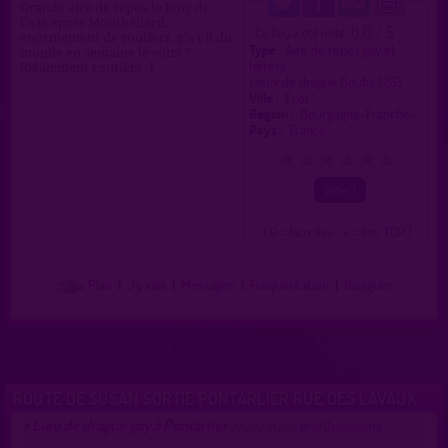
Grande aire de repos le long de
l'a36 après Montbéliard,
0.0 / 5
Ce lieu a été noté
énormément de routiers, y'a t'il du
Type :
Aire de repos gay et
monde en semaine le soirs ?
hétéro
idéalement routiers :)
Lieux de drague Doubs (25)
Ville :
Écot
Région :
Bourgogne-Franche-.
Pays :
France
0
1
2
3
4
5
( 0 = faux lieu 4 = lieu TOP )
Plan
|
J'y vais
|
Messages
|
Fréquentation
|
Naviguer
ROUTE DE SUSAN SORTIE PONTARLIER RUE DES LAVAUX
Lieu de drague gay à Pontarlier
>
proposé par
profilsupprime
(30/06/2026)