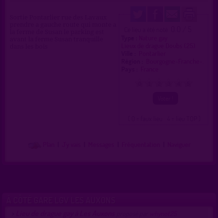
Sortie Pontarlier rue des Lavaux
prendre a gauche route qui monte a
0.0 / 5
Ce lieu a été noté
la ferme de Susan le parking est
Type :
Nature gay
avant la ferme Susan tranquille
Lieux de drague Doubs (25)
dans les bois
Ville :
Pontarlier
Région :
Bourgogne-Franche-.
Pays :
France
0
1
2
3
4
5
( 0 = faux lieu 4 = lieu TOP )
Plan
|
J'y vais
|
Messages
|
Fréquentation
|
Naviguer
À CÔTÉ GARE LGV LES AUXONS
Lieu de drague gay à Les Auxons
>
proposé par
whynot25