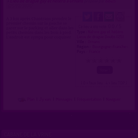
Lieu de drague gay et hétéro à Ornans
>
proposé par
bibi25
(25/02/2026)
A 3 km après Chantrans prendre le
premier chemin sur la gauche se
0.0 / 5
Ce lieu a été noté
garer sur le parking et aller dans les
Type :
Nature gay et hétéro
petits chemins dans les bois à pied.
Lieux de drague Doubs (25)
L'endroit est sympa pour coquiner
Ville :
Ornans
Région :
Bourgogne-Franche-.
Pays :
France
0
1
2
3
4
5
( 0 = faux lieu 4 = lieu TOP )
Plan
|
J'y vais
|
Messages
|
Fréquentation
|
Naviguer
CABANE DE LA VRINE