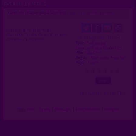
PARKING CHAFFOIS
Lieu de drague gay à Chaffois
>
proposé par
profilsupprime
(02/01/2026)
Parking bord de la route
Plan suce branle, de nombreuses
0.0 / 5
Ce lieu a été noté
voitures s’y arrêtent
Type :
Parking gay
Lieux de drague Doubs (25)
Ville :
Chaffois
Région :
Bourgogne-Franche-.
Pays :
France
0
1
2
3
4
5
( 0 = faux lieu 4 = lieu TOP )
Plan
|
J'y vais
|
Messages
|
Fréquentation
|
Naviguer