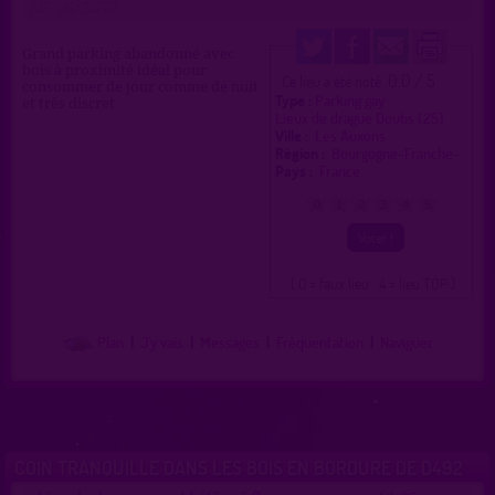
(02/06/2026)
Grand parking abandonné avec
bois à proximité idéal pour
0.0 / 5
Ce lieu a été noté
consommer de jour comme de nuit
Type :
Parking gay
et très discret
Lieux de drague Doubs (25)
Ville :
Les Auxons
Région :
Bourgogne-Franche-.
Pays :
France
0
1
2
3
4
5
( 0 = faux lieu 4 = lieu TOP )
Plan
|
J'y vais
|
Messages
|
Fréquentation
|
Naviguer
COIN TRANQUILLE DANS LES BOIS EN BORDURE DE D492