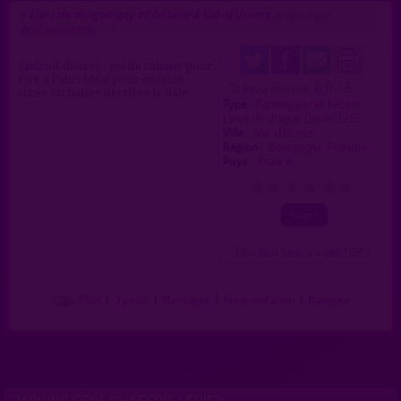
Lieu de drague gay et hétéro à Val-d'Usiers
>
proposé par
profilsupprime
(08/01/2026)
Endroit discret : petite cabane pour
être à l’abri idéal pour ce faire
0.0 / 5
Ce lieu a été noté
sucer ou baiser derrière la haie
Type :
Parking gay et hétéro
Lieux de drague Doubs (25)
Ville :
Val-d'Usiers
Région :
Bourgogne-Franche-.
Pays :
France
0
1
2
3
4
5
( 0 = faux lieu 4 = lieu TOP )
Plan
|
J'y vais
|
Messages
|
Fréquentation
|
Naviguer