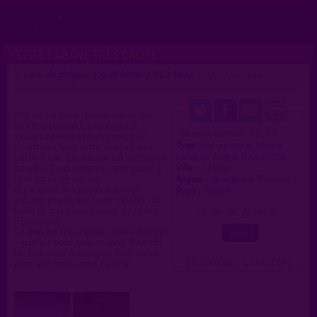
PETITE CABANE TRÈS CALME
Lieu de drague gay et hétéro à La Vèze
>
proposé par
maxi
(23/07/2025)
Depuis La Vèze (première sortie
des Mercuraux), traversez le
3.2 / 5
Ce lieu a été noté
village après l’aérodrome, puis
Type :
Nature gay et hétéro
continuez tout droit jusqu’à une
Lieux de drague Doubs (25)
patte-d’oie. La cabane est sur votre
Ville :
La Vèze
gauche. Vous pouvez vous garer à
Région :
Bourgogne-Franche-.
côté ou juste devant.
Pays :
France
Il y a aussi des petits sentiers
autour, pratiques pour s’isoler ou
faire ce que vous voulez en toute
0
1
2
3
4
5
discrétion.
Le lieu est très calme, sans éclairage
– parfait pour une session d’hexib,
un bon vide couille, ou tout autre
( 0 = faux lieu 4 = lieu TOP )
plan que vous avez en tête.