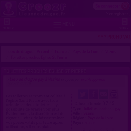
Se connecter
S'enregistrer


MENU
MENU 2
VOIR +
* * * PROMO VAC
Lieux de drague - Accueil
France
Pays de la Loire
Vezins
Toilettes proches Eglise St Pierre
TOILETTES PROCHES EGLISE ST PIERRE
Lieu de drague gay à Vezins
>
proposé par
profilsupprime
(06/05/2020)
Les toilettes se trouvent collées à
l'église Saint Pierre avec trois
3.7 / 5
Ce lieu a été noté
urinoirs et deux toilettes, il y a
Type :
Toilettes publiques gay
possibilité de branle voir plus.
Ville :
Vezins
Évidemment, la discrétion est de
Région :
Pays de la Loire
rigueur. Évitez de laisser traîner
Pays :
France
vos préservatifs par terre après
utilisation, s'il vous plaît.