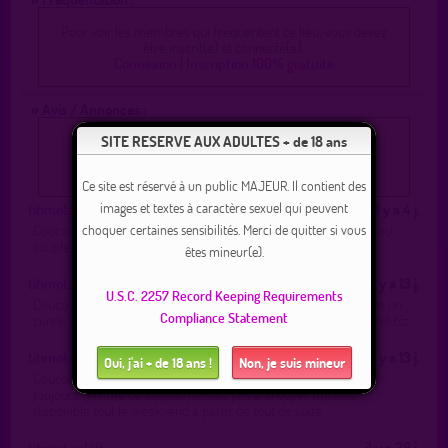
Pour voir les membres qui fréquentent ce lieu, vous devez
être inscrit(e) et connecté(e).
Connexion
|
Inscription 100% gratuite
» Avis / Annonces :
SITE RESERVE AUX ADULTES + de 18 ans
Pour poster un message, vous devez être inscrit(e) et
connecté(e)
Connexion
|
Inscription 100% gratuite
Ce site est réservé à un public MAJEUR. Il contient des
images et textes à caractère sexuel qui peuvent
titimotard49
il y a 4 j.
choquer certaines sensibilités. Merci de quitter si vous
Coucou du monde pour me sucer au jus? Préférence femme ou
couple, dispo de suite
êtes mineur(e).
titimotard49
il y a 13 j.
U.S.C. 2257 Record Keeping Requirements
Coucou je veux juste me faire sucer par une femme et lui faire un
Compliance Statement
cunni, plus si affinités lol en tout bien tout honneur. Mp pour réel biz
titimotard49
il y a 13 j.
Oui, j'ai + de 18 ans !
Non, je suis mineur
Coucou du monde ce soir ici ou dans les environs, je cherche
toujours femme ou couple, hésitez pas à envoyer mp suis
disponible tout le week-end à partir de tout de suite
titimotard49
il y a 29 j.