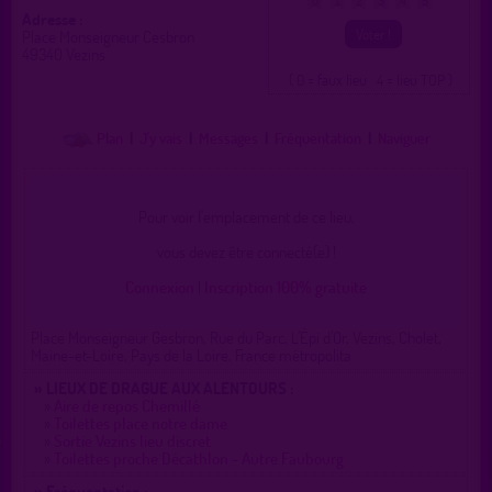
0
1
2
3
4
5
Adresse :
Place Monseigneur Cesbron
49340 Vezins
( 0 = faux lieu 4 = lieu TOP )
Plan
|
J'y vais
|
Messages
|
Fréquentation
|
Naviguer
Pour voir l'emplacement de ce lieu,
vous devez être connecté(e) !
Connexion
|
Inscription 100% gratuite
Place Monseigneur Gesbron, Rue du Parc, L’Épi d’Or, Vezins, Cholet,
Maine-et-Loire, Pays de la Loire, France métropolita
» LIEUX DE DRAGUE AUX ALENTOURS :
»
Aire de repos Chemillé
»
Toilettes place notre dame
»
Sortie Vezins lieu discret
»
Toilettes proche Décathlon - Autre Faubourg
» Fréquentation :