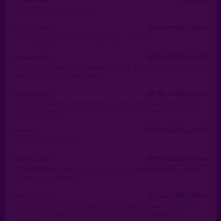
Coucou qui me suce ce soir?
titimotard49
10/05/2026 à 18h16
Je veux du sexe avec femme, je reçois mp merci
titimotard49
10/05/2026 à 16h27
Cherche femme ou Cple je peux recevoir proche chemillé j’aime me
faire sucer et lécher et doigter
titimotard49
08/05/2026 à 21h21
Cherche femme ou couple suceur, je peux recevoir envoyez Mp. Et
plus si affinités biz
Louloux
29/04/2026 à 21h37
Dispo pour une partie
titimotard49
16/04/2026 à 21h04
Cherche femme suceuse ce soir je reçois proche chemillé, contact
en mp je vous attend
titimotard49
21/03/2026 à 15h21
Je veux de la chatte ou couple ce soir, qui dispo soyez pas timide,
mp avec plaisir pour reel. Je suis sérieux et me déplace sans