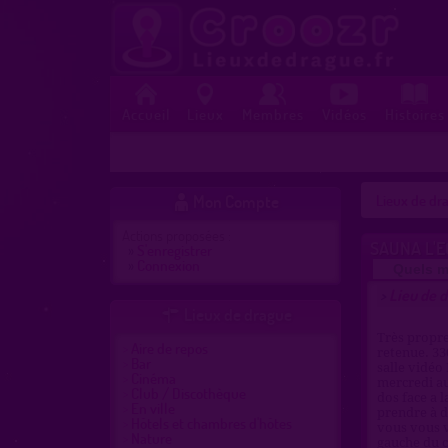
Accueil
Lieux
Membres
Vidéos
Histoires
Mon Compte
Lieux de dra

Actions proposées :
SAUNA L'
»
S'enregistrer
»
Connexion
Quels m
Lieu de d
>
Lieux de drague

Très propre
Aire de repos
retenue. 33
Bar
salle vidéo
Cinéma
mercredi au
Club / Discothèque
dos face a l
En ville
prendre à d
Hôtels et chambres d'hôtes
vous vous ve
Nature
gauche du c