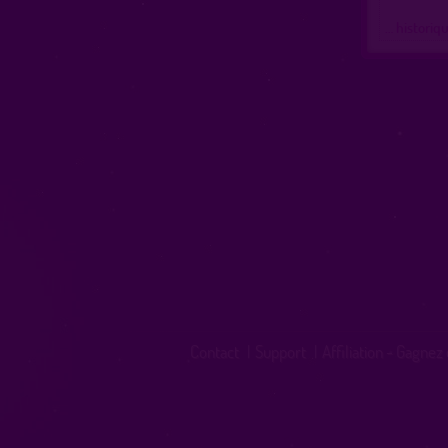
… historiq
Contact
|
Support
|
Affiliation - Gagnez 