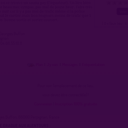
u ce trouve un sauna gay (l'equateur). Un lieu bien
0
1
2
3
e beau mec sympas, pas mal de jeune beur. Faire très
 nuit car il y a pas mal de trafic même si la police
al le cartier mais bon toujours moins de trafic que 1
re. bonne sortie et sortez couvert.
( 0 = faux lieu 4 
 Georges Buffon
ignan
04.68.55.10.11
Plan
|
J'y vais
|
Messages
|
Fréquentation
Pour voir l'emplacement de ce lieu,
vous devez être connecté(e) !
Connexion
|
Inscription 100% gratuite
ges Buffon, 66000 Perpignan, France
DE DRAGUE AUX ALENTOURS :