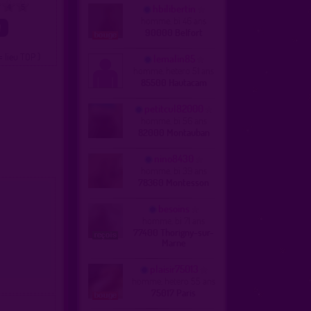
hbilibertin
4
5
homme, bi 46 ans
90000 Belfort
= lieu TOP )
lemalin85
homme, hetero 51 ans
85500 Hautacam
petitcul82000
homme, bi 56 ans
82000 Montauban
nino8430
homme, bi 39 ans
78360 Montesson
besoins
homme, bi 71 ans
77400 Thorigny-sur-
Marne
plaisir75013
homme, hetero 55 ans
75017 Paris