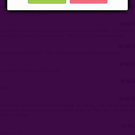
bois
26/05/2
rejoins au backstage Perpignan ce vendredi ou samedi soir vers 22 h
6
06/03/2
é. Je pense qu'il ouvrira quand il y aura un nouveau propriétaire. Si je résume 
shop fermé, vous allez où dorénavant ? Merci car j'ai très envie de queue.
6
03/03/2
st il ouvert ce vendredi 6 ? Merci d'avance pour vos réponses. Au plaisir
19/02/2
rai y aller ce vendredi edt t il ouvert
19/02/2
ouvert
6
18/02/2
ssé vendredi dernier et le sauna était fermé. Je compte y retourner ce vendredi 
ui est ouvert , et/ou s'il était ouvert le week-end dernier. Merci pour vos réponses 
oiser ce vendredi.
23/01/
cet apres midi