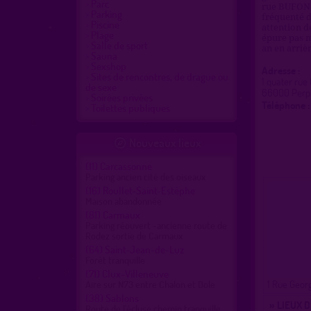
Parc
rue BUFON o
Parking
fréquenté d
Piscine
attention de
Plage
épure pas m
Salle de sport
an en arriè
Sauna
Sexshop
Adresse :
Sites de rencontres, de drague ou
1 quater rue
de sexe
66000 Perp
Soirées privées
Téléphone :
Toilettes publiques
Nouveaux lieux

(11)
Carcassonne
Parking ancien cité des oiseaux
(16)
Roullet-Saint-Estèphe
Maison abandonnée
(81)
Carmaux
Parking réouvert -ancienne route de
Rodez sortie de Carmaux
(64)
Saint-Jean-de-Luz
Forêt tranquille
(71)
Clux-Villeneuve
1 Rue Geor
Aire sur N73 entre Chalon et Dole
(38)
Sablons
» LIEUX 
Route de l'écluse chemin tranquille