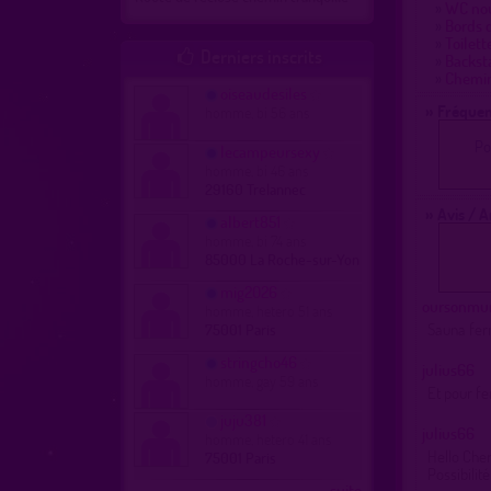
»
WC nou
»
Bords d
»
Toilett
Derniers inscrits

»
Backst
»
Chemin
oiseaudesiles
» Fréquen
homme, bi 56 ans
Po
lecampeursexy
homme, bi 46 ans
29160 Trelannec
» Avis / 
albert851
homme, bi 74 ans
85000 La Roche-sur-Yon
mig2026
oursonmu
homme, hetero 51 ans
Sauna fe
75001 Paris
stringcho46
julius66
homme, gay 59 ans
Et pour fe
juju381
julius66
homme, hetero 41 ans
Hello Cher
75001 Paris
Possibilité
...suite