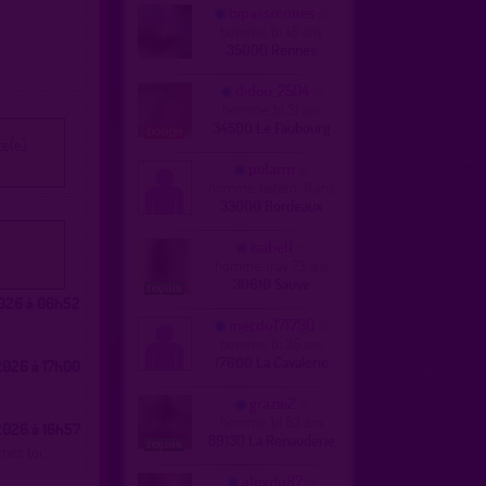
bipassrennes
homme, bi 45 ans
35000 Rennes
didou_2504
homme, bi 31 ans
34500 Le Faubourg
é(e).
polarm
homme, hetero 31 ans
33000 Bordeaux
isabell
homme, trav 73 ans
30610 Sauve
026 à 06h52
mecdu171790
homme, bi 36 ans
17600 La Cavalerie
026 à 17h00
grazie2
homme, bi 53 ans
026 à 16h57
89130 La Renauderie
ez toi...
alexdu87