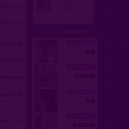
homme, bi 44 ans
026 à 11h44
87280 Grossereix
Configurer le nombre
...suite
026 à 14h41
, sauna
Inscrits sur SNAPDRAGUE
026 à 09h19
026 à 09h05
026 à 07h51
026 à 23h28
, quelqu'un
et au plaisir
2026 à 11h46