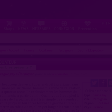
FR
⚐
Shops
NEWS
MESSAGES
CONNEXION
Prévention
gue - Accueil
France
Occitanie
Perpignan
Sauna L'Equateur
EQUATEUR
embres présents ?
rague gay à Perpignan
proposé par
webmaster
(18/07/2017)
, beaucoup de mecs. Super endroit à pratiquer sans
0 m²de plaisir: Sauna, hammam, cabine de relaxation,
4
Ce lieu a été noté
 L'Equateur accueille exclusivement les hommes du
Type :
Sauna gay
 dimanche à partir de 14h. Quant vous êtes a pied le
Ville :
Perpignan
a gare de Perpignan, il est très simple de s'y rendre :
Région :
Occitanie
roite jusqu'au feu après tourner à gauche et face à
Pays :
France
rrez un café à 200m, allez y et longer le trottoir coté
afé et là dans les rue transversale vous trouverez la