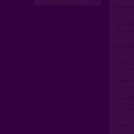
romaindes
Cc Qui me 
bichaud6
Sauna ferm
fermé, sex
bichaud6
Le sauna e
elodie66
Je souhaite
elodie66
Est t il re
bichaud6
Je suis pa
sait si cel
de vous cr
elodie66
J y serai 