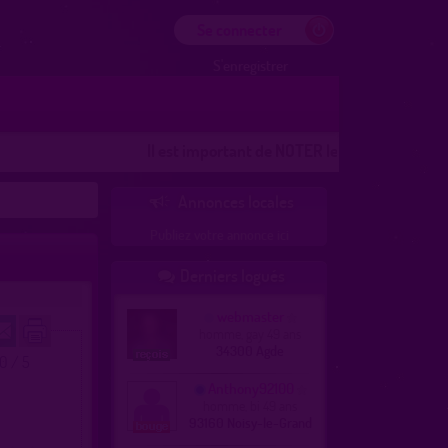
Se connecter
S'enregistrer
Il est important de NOTER les lieux
Les lieux 100%
Annonces locales

Publiez votre annonce ici
Derniers logués

webmaster
homme, gay 49 ans
34300 Agde
.0 / 5
Anthony92100
homme, bi 49 ans
93160 Noisy-le-Grand