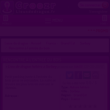
Se connecter
S'enregistrer


MENU
MENU 2
VOIR +
* * * PROMO 
Lieux de drague - Accueil
France
Grand Est
Sorbey
Rencontre à l’entrée du bois
RENCONTRE À L’ENTRÉE DU BOIS
Lieu de drague hétéro à Sorbey
>
proposé par
kiki55
(02/06/2026)
Petit parking juste à l’entrée du
bois pour se rejoindre. La suite se
0.0 / 5
Ce lieu a été noté
trouve un plus loin en suivant le
Type :
Nature hétéro
chemin.
Ville :
Sorbey
Région :
Grand Est
Adresse :
Pays :
France
0
1
2
3
4
5