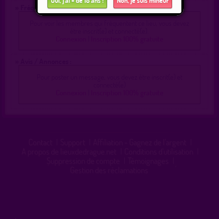
Oui, j'ai + de 18 ans !
Non, je suis mineur
» Fréquentation :
Pour voir les membres qui fréquentent ce lieu, vous devez
être inscrit(e) et connecté(e).
Connexion
|
Inscription 100% gratuite
» Avis / Annonces :
Pour poster un message, vous devez être inscrit(e) et
connecté(e)
Connexion
|
Inscription 100% gratuite
Contact
|
Support
|
Affiliation - Gagnez de l'argent
|
A propos de lieuxdedrague.net
|
Conditions d'utilisation
|
Suppression de compte
|
Témoignages
|
Gestion des réclamations