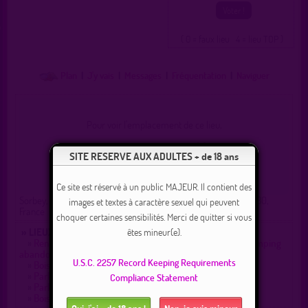
( 0 = faux lieu 4 = lieu TOP )
Plan
|
J'y vais
|
Messages
|
Fréquentation
|
Naviguer
Pour voir l'emplacement de ce lieu,
vous devez être connecté(e) !
SITE RESERVE AUX ADULTES + de 18 ans
Connexion
|
Inscription 100% gratuite
Ce site est réservé à un public MAJEUR. Il contient des
Sorbey, Verdun, Meuse, Grand Est, France métropolitaine, 55230,
images et textes à caractère sexuel qui peuvent
France
choquer certaines sensibilités. Merci de quitter si vous
» LIEUX DE DRAGUE AUX ALENTOURS :
êtes mineur(e).
»
Rencontre autour du plan d'eau, au fond de l'ancien camping
abandonné
U.S.C. 2257 Record Keeping Requirements
»
Bois de Cons-la-Grandville
»
Parking Cutry en bord de D18
Compliance Statement
»
Parking sympathique le soir et la nuit
»
Bois sympas pour balade et rencontre discrète !