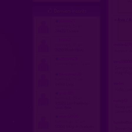
Po
Derniers inscrits

» Avis / 
jeanno27
homme, bi 59 ans
24420 Escoire
tepu31
mecool27
homme, bi 35 ans
31210 Montréjeau
bonjour, 
athos4429
vins59000
homme, hetero 34 ans
Demain so
magnifiqu
bluemoon26
homme, bi 70 ans
vertm
64140 Lons
Hello, j'a
yoan103
homme, bi 29 ans
nancy13
93320 Les Pavillons-
Nancy aime
sous-Bois
convenabl
marc51300
homme, gay 57 ans
barebott
51300 Vitry-le-François
Bonne cha