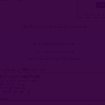
( 0 = faux lieu 4 
Plan
|
J'y vais
|
Messages
|
Fréquentation
Pour voir l'emplacement de ce lieu,
vous devez être connecté(e) !
Connexion
|
Inscription 100% gratuite
Vieux Faubourg, 59800 Lille, France
DE DRAGUE AUX ALENTOURS :
à Lille : délicieux moments
tisse Lille Europe
s 2e étage Euralille
neurs kitchen market
tation :