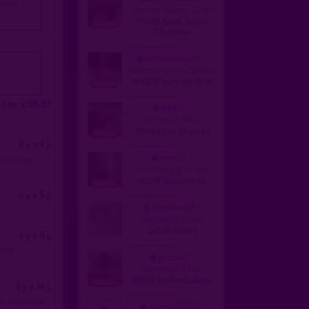
é(e).
homme, hetero 45 ans
95310 Saint-Ouen-
l'Aumône
armoireacalin
homme, hetero 35 ans
94370 Sucy-en-Brie
hier à 08:57
luc85
homme, bi 58 ans
85400 Les Chèvres
il y a 4 j.
run60
 ans avec
homme, gay 57 ans
60117 Vauciennes
il y a 5 j.
sloudwig2
homme, bi 48 ans
24530 Villars
il y a 6 j.
onne
grazie2
homme, bi 53 ans
89130 La Renauderie
il y a 14 j.
e et juteuse
gilles29900