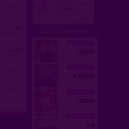
homme, bi 72 ans
il y a 17 j.
29900 Kerviniou
me
Configurer le nombre
...suite
il y a 18 j.
Inscrits sur SNAPDRAGUE
ns. Des bons
il y a 21 j.
tieres. Ch
il y a 21 j.
il y a 22 j.