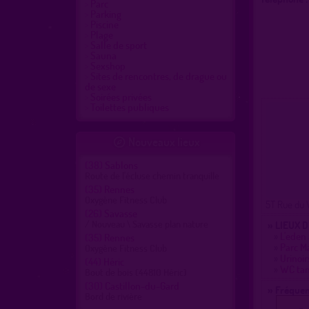
Parc
Parking
Piscine
Plage
Salle de sport
Sauna
Sexshop
Sites de rencontres, de drague ou
de sexe
Soirées privées
Toilettes publiques
Nouveaux lieux

(38)
Sablons
Route de l'écluse chemin tranquille
(35)
Rennes
Oxygène Fitness Club
5T Rue du 
(26)
Savasse
/ Nouveau \ Savasse plan nature
» LIEUX 
»
L'eden 
(35)
Rennes
»
Parc Ma
Oxygène Fitness Club
»
Urinoir
(44)
Héric
»
WC tan
Bout de bois (44810 Héric)
(30)
Castillon-du-Gard
» Fréquen
Bord de rivière