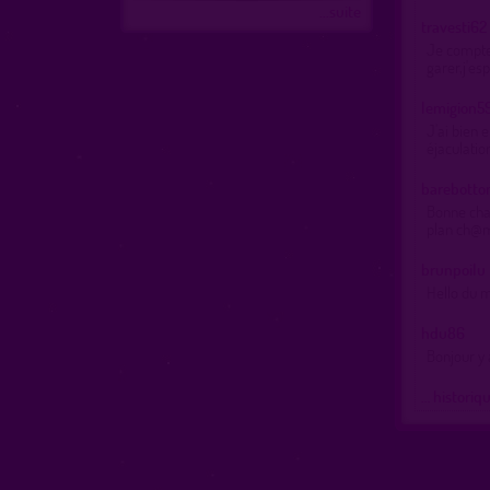
...suite
travesti62
Je compte 
garer,j'es
lemigion5
J'ai bien 
éjaculati
barebott
Bonne chat
plan ch@ms
brunpoilu
Hello du 
hdu86
Bonjour y 
… historiq