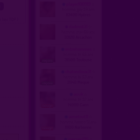
player100919
homme, gay 39 ans
83400 Hyères
= lieu TOP )
dadmot31
homme, trav 60 ans
33120 Arcachon
entrehommes
homme, bi 65 ans
31500 Toulouse
chatondoux31
homme, bi 53 ans
31140 Meque
auuk
homme, bi 32 ans
14000 Caen
aimetout11
homme, hetero 51 ans
11100 Narbonne
mecseul95