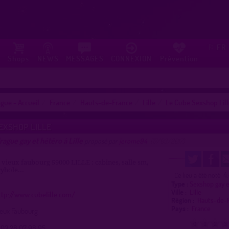
FR
⚐
Shops
NEWS
MESSAGES
CONNEXION
Prévention
gue - Accueil
France
Hauts-de-France
Lille
Le Cube Sexshop Lill
EXSHOP LILLE
rague gay et hétéro à Lille
proposé par
jerome94
(17/03/2017)
u vieux faubourg 59000 LILLE : cabines, salle sm,
yhole...
4
Ce lieu a été noté
Type :
Sexshop gay 
Ville :
Lille
ttp://www.cubelille.com/
Région :
Hauts-de-
Pays :
France
ieux Faubourg
0
1
2
3
03 28 07 98 95