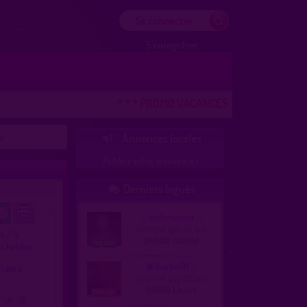
Se connecter
S'enregistrer
* * * PROMO VACANCES ! DERNIERE CHANCE 
e
Annonces locales

Publiez votre annonce ici
Derniers logués

webmaster
homme, gay 49 ans
.4 / 5
94000 Créteil
et hétéro
barbu91
France
homme, gay 60 ans
91090 Lisses
4
5