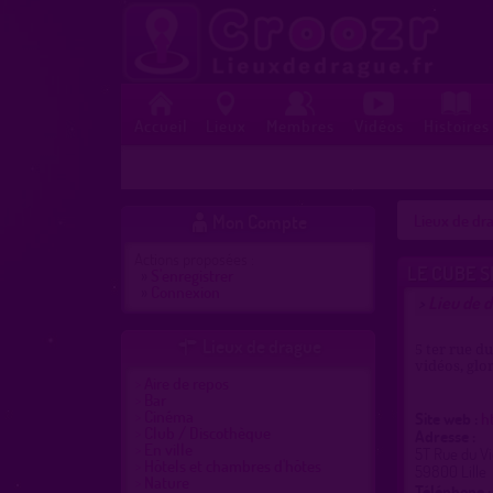
Accueil
Lieux
Membres
Vidéos
Histoires
Mon Compte
Lieux de dra

Actions proposées :
LE CUBE S
»
S'enregistrer
»
Connexion
Lieu de d
>
Lieux de drague

5 ter rue d
vidéos, glor
Aire de repos
Bar
Cinéma
Site web :
h
Club / Discothèque
Adresse :
En ville
5T Rue du V
Hôtels et chambres d'hôtes
59800 Lille
Nature
Téléphone :