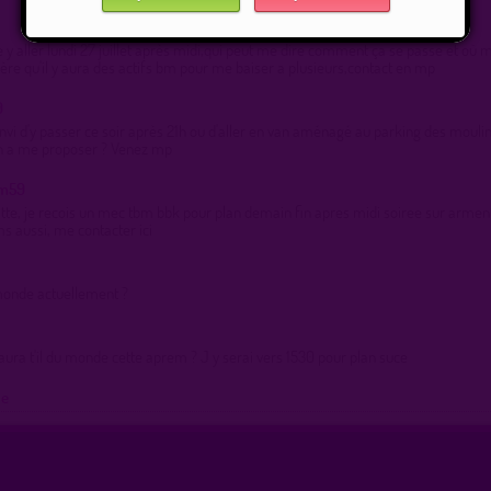
y aller lundi 27 juillet après midi,qui peut me dire comment ça se passe et où 
père qu'il y aura des actifs bm pour me baiser a plusieurs,contact en mp
9
envi d'y passer ce soir après 21h ou d'aller en van aménagé au parking des mouli
on a me proposer ? Venez mp
om59
te, je recois un mec tbm bbk pour plan demain fin apres midi soiree sur armen
 aussi, me contacter ici
monde actuellement ?
aura t'il du monde cette aprem ? J y serai vers 1530 pour plan suce
ue