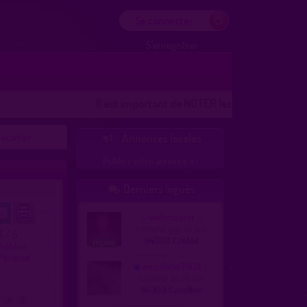
Se connecter
S'enregistrer
Il est important de NOTER les lieux
Les lieux 100%
lecartier
Annonces locales

Publiez votre annonce ici
Derniers logués
4/05/2020)

webmaster
homme, gay 49 ans
3 / 5
94000 Créteil
 hétéro
-Pérouse
enculator1969
homme, bi 56 ans
84300 Cavaillon
4
5