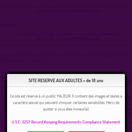
ur voir les membres qui fréquentent ce lieu, vous devez être inscrit(e) et connect
Connexion
|
Inscription 100% gratuite
Annonces :
Pour poster un message, vous devez être inscrit(e) et connecté(e)
Connexion
|
Inscription 100% gratuite
 recherche des routiers est toute personne qui ons envi de ce soulager avec une
st cette salopes est lopedu50
usieurs fois par semaine faire le tour de l' étang esperant croiser des messieurs
SITE RESERVE AUX ADULTES + de 18 ans
che gourmande et mon cul tout aussi gourmand. C' est un lieu très agréable ave
rès discrets, la forêt est très grande. N' hésitez pas à me contacter.
Ce site est réservé à un public MAJEUR. Il contient des images et textes à
05/10/
caractère sexuel qui peuvent choquer certaines sensibilités. Merci de
'y rendre cet apres-midi... Dianche 5 oct. J'y vais parfois pour "m'y recueillir", p
té en face de l'entrée du parc de loisirs : prendre la petite route qui est en face d
quitter si vous êtes mineur(e).
r sur l'espace à gauche à 100M. Là, un chemin part dans la fôtêt, avec plein de co
s regards, pour se détendre... MP, si vous êtes par là.
U.S.C. 2257 Record Keeping Requirements Compliance Statement
01/11/