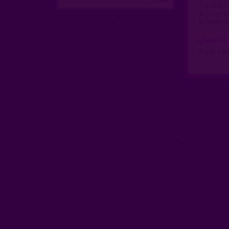
Est ce qu’i
je peux re
si hyper c
sylvain35
bonjour pe