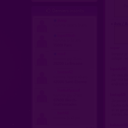
Po
Derniers inscrits

jhoop
» Avis / 
homme, hetero 31 ans
lope29bzh
homme, bi 52 ans
75001 Paris
super
nosif
bonjour je
salope ; e
homme, gay 31 ans
28200 La Bricoine
lopedu50
tonton42
Je vais pl
homme, hetero 40 ans
par ma bou
42000 Saint-Étienne
endroits t
fredsdfpassif
biotop69
homme, gay 47 ans
67400 Illkirch-
Je pense m
Graffenstaden
l'autre cô
et se gare
bart46
abrités de
homme, bi 47 ans
baboun98
...suite