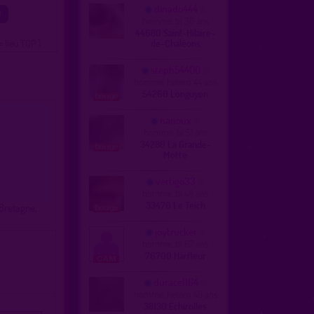
dinado444
homme, bi 30 ans
44680 Saint-Hilaire-
= lieu TOP )
de-Chaléons
steph54400
homme, hetero 44 ans
54260 Longuyon
nanoux
homme, bi 51 ans
34280 La Grande-
Motte
vertigo33
homme, bi 48 ans
33470 Le Teich
 Bretagne,
joytrucker
homme, bi 67 ans
76700 Harfleur
duracel164
homme, hetero 48 ans
38130 Échirolles