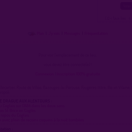
( 0 = faux lieu 4 
Plan
|
J'y vais
|
Messages
|
Fréquentation
Pour voir l'emplacement de ce lieu,
vous devez être connecté(e) !
Connexion
|
Inscription 100% gratuite
llecartier, Route de Villée, Bazouges-la-Pérouse, Fougères-Vitré, Ille-et-Vilaine,
ropoli
DE DRAGUE AUX ALENTOURS :
u Coglais sur l'A84 dans les deux sens
ois St Brice en Coglès
 repos du Coglais
 avec plein de recoins coquins à la nuit tombées
tation :