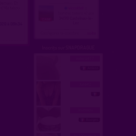
t demain. Et
es! No tabou
viccottet
homme, hetero 42 ans
34170 Castelnau-le-
Lez
020 à 09h34
Configurer le nombre
...suite
Inscrits sur SNAPDRAGUE