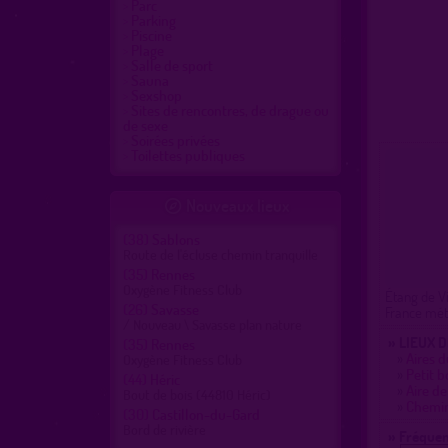
Parc
Parking
Piscine
Plage
Salle de sport
Sauna
Sexshop
Sites de rencontres, de drague ou
de sexe
Soirées privées
Toilettes publiques
Nouveaux lieux

(38)
Sablons
Route de l'écluse chemin tranquille
(35)
Rennes
Oxygène Fitness Club
Étang de Vi
(26)
Savasse
France mét
/ Nouveau \ Savasse plan nature
» LIEUX 
(35)
Rennes
»
Aires d
Oxygène Fitness Club
»
Petit b
(44)
Héric
»
Aire de
Bout de bois (44810 Héric)
»
Chemin
(30)
Castillon-du-Gard
Bord de rivière
» Fréquen