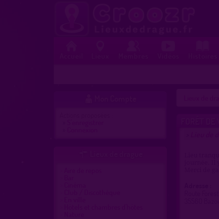
Accueil
Lieux
Membres
Vidéos
Histoires
Mon Compte
Lieux de dra

Actions proposées :
FORÊT DE 
»
S'enregistrer
»
Connexion
Lieu de 
>
Lieux de drague

Lieu tranqu
journée. Il 
Aire de repos
Merci de ga
Bar
Cinéma
Adresse :
Club / Discothèque
Route Foresti
En ville
35560 Bazo
Hôtels et chambres d'hôtes
Nature