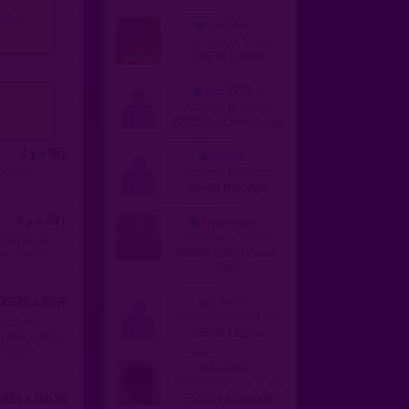
é(e).
phyldur
homme, bi 51 ans
29730 Lanvar
ben8792
homme, bi 34 ans
87220 La Croix Rouge
il y a 10 j.
dan98
 bonne
homme, bi 50 ans
91420 Morangis
il y a 29 j.
krakoukas
homme, bi 59 ans
 intéressés
c plein d'
60870 Villers-Saint-
Paul
julie35
2025 à 16h11
femme, hetero 41 ans
lutôt de
35540 L'Epine
e cette entrée
ins très
baloue
homme trans, bi 71 ans
2024 à 14h39
28260 La Cordelle