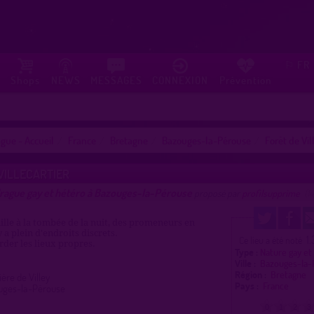
FR
⚐
Shops
NEWS
MESSAGES
CONNEXION
Prévention
gue - Accueil
France
Bretagne
Bazouges-la-Pérouse
Forêt de Vil
VILLECARTIER
drague gay et hétéro à Bazouges-la-Pérouse
proposé par
profilsupprime
(1
ille à la tombée de la nuit, des promeneurs en
y a plein d'endroits discrets.
1.
Ce lieu a été noté
rder les lieux propres.
Type :
Nature gay et
Ville :
Bazouges-la
Région :
Bretagne
ère de Villey
Pays :
France
uges-la-Pérouse
0
1
2
3