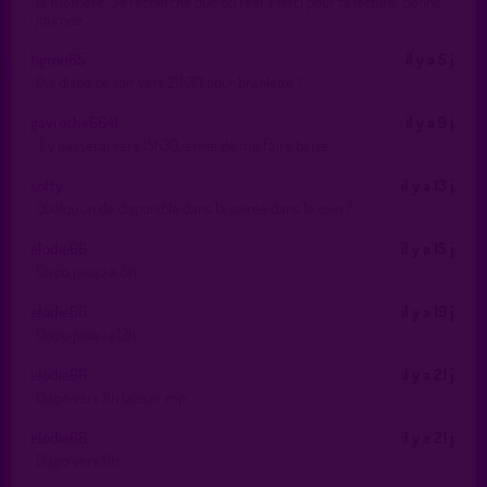
le moment. Je recherche que du réel. Merci pour ta lecture. Bonne
journée.
tigrou65
il y a 5 j.
Qui dispo ce soir vers 21h30 pour branlette ?
gavroche6641
il y a 9 j.
J y passerai vers 15h30, envie de me faire baise
softy
il y a 13 j.
Quelqu’un de disponible dans la soirée dans le coin ?
elodie66
il y a 15 j.
Dispo jusqu a 8h
elodie66
il y a 19 j.
Dispo jusqu a12h
elodie66
il y a 21 j.
Dispo vers 11h laisser mp
elodie66
il y a 21 j.
Dispo vers 11h