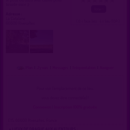
le pont ou dans leur caisse pour
0
1
2
3
4
5
branle suce ;)
Adresse :
La Catalane
( 0 = faux lieu 4 = lieu TOP )
66600 Rivesaltes
Plan
|
J'y vais
|
Messages
|
Fréquentation
|
Naviguer
Pour voir l'emplacement de ce lieu,
vous devez être connecté(e) !
Connexion
|
Inscription 100% gratuite
E15, 66600 Rivesaltes, France
» LIEUX DE DRAGUE AUX ALENTOURS :