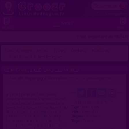
Se connecter
S'enregistrer


MENU
MENU 2
VOIR +
Il est important de NOTER l
Lieux de drague - Accueil
France
Occitanie
Rivesaltes
Coin tranquille dans les vignes
COIN TRANQUILLE DANS LES VIGNES
Lieu de drague gay à Rivesaltes
>
proposé par
profilsupprime
(03/04/2017)
Au rond point de l'autoroute
prendre direction Vingrau Estagel.
2.5 / 5
Ce lieu a été noté
Au rond-point d'après, prendre la
Type :
Nature gay
première à droite et continuer tout
Ville :
Rivesaltes
droit jusqu'au moment où vous
Région :
Occitanie
passez sous l'autoroute. Vous y
Pays :
France
trouverez un petit coin de forêt
juste après. Mecs qui traînent sous