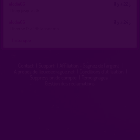
elodie66
il y a 22 j.
Dispp jusqu a 8h
elodie66
il y a 24 j.
Dispo se 17 a 18h laisser mp
… historique
Contact
|
Support
|
Affiliation - Gagnez de l'argent
|
A propos de lieuxdedrague.net
|
Conditions d'utilisation
|
Suppression de compte
|
Témoignages
|
Gestion des réclamations