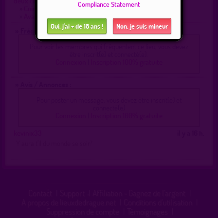
deux cimetieres
Compliance Statement
»
Coin tranquille avec lac et aire de repos dans les bois
»
Avant d’arriver au carrefour n137
Oui, j'ai + de 18 ans !
Non, je suis mineur
» Fréquentation :
Pour voir les membres qui fréquentent ce lieu, vous devez
être inscrit(e) et connecté(e).
Connexion
|
Inscription 100% gratuite
» Avis / Annonces :
Pour poster un message, vous devez être inscrit(e) et
connecté(e)
Connexion
|
Inscription 100% gratuite
kevinix33
il y a 16 h.
Y aura t’il du monde se soir?
Contact
|
Support
|
Affiliation - Gagnez de l'argent
|
A propos de lieuxdedrague.net
|
Conditions d'utilisation
|
Suppression de compte
|
Témoignages
|