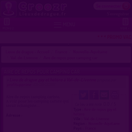
Se connecter
S'enregistrer


MENU
MENU 2
VOIR +
* * * PROMO VAC
Lieux de drague - Accueil
France
Nouvelle-Aquitaine
Val-de-Livenne
Aire de repos pour camping car
AIRE DE REPOS POUR CAMPING CAR
Lieu de drague gay et hétéro à Val-de-Livenne
>
proposé par
profilsupprime
(01/06/2026)
Aire de repos camping cariste,
A voir pour les camping cariste qui
0.0 / 5
Ce lieu a été noté
serait échangiste...
Type :
Aire de repos gay et
hétéro
Adresse :
Ville :
Val-de-Livenne
Région :
Nouvelle-Aquitaine
Pays :
France