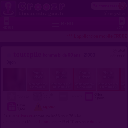
Se connecter
S'enregistrer


MENU
MENU 2
VOIR +
*** L'application mobile CROOZR
ratuit
toutepile
homme bi de 60 ans
21000
débloqué
Dijon
Je suis
célibataire
et mesure 1m86 pour 76 kilos.
Je cherche plutôt
une femme
entre 18 et 70 ans pour
du sexe