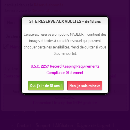
Inscrit(e) depuis le
Réservé abonnés
Dernière visite le
Réservé abonnés
SITE RESERVE AUX ADULTES + de 18 ans
Moi :
Ce site est réservé à un public MAJEUR. Il contient des
Je cherche :
images et textes à caractère sexuel qui peuvent
Mémo
choquer certaines sensibilités. Merci de quitter si vous
êtes mineur(e).
Recherche
Localisation
Lieux
1 Commentaire
U.S.C. 2257 Record Keeping Requirements
Bye bye... c sans aucun intérèt...
Compliance Statement
Contacter toutepile :
(Cliquez ici pour voir les messages échangés)
Oui, j'ai + de 18 ans !
Non, je suis mineur
Pour contacter un membre de ce site, vous devez être inscrit(e) et
connecté(e).
Connexion
|
Inscription 100% gratuite
Contact
|
Support
|
Affiliation - Gagnez de l'argent
|