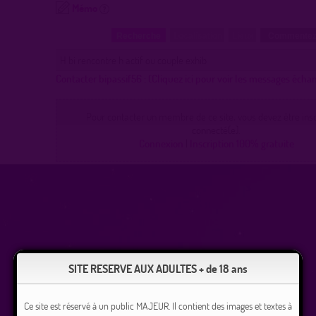
Mémo
Recherche
Localisation
Lieux
Commentez
H bi rencontre h actif ou couple exhib
Contacter bipassif56 :
(Cliquez ici pour voir les messages écha
Pour contacter un membre de ce site, vous devez être inscr
connecté(e).
Connexion
|
Inscription 100% gratuite
SITE RESERVE AUX ADULTES + de 18 ans
Ce site est réservé à un public MAJEUR. Il contient des images et textes à