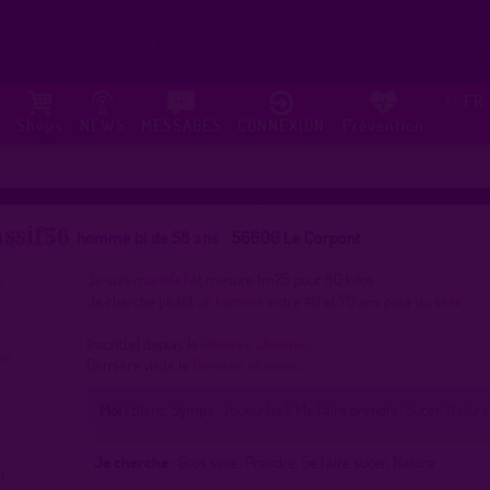
FR
⚐
Shops
NEWS
MESSAGES
CONNEXION
Prévention
ssif56
homme bi de 58 ans
56600 Le Corpont
Je suis
marié(e)
et mesure 1m75 pour 80 kilos.
Je cherche plutôt
un homme
entre 40 et 70 ans pour
du sexe
Inscrit(e) depuis le
Réservé abonnés
Dernière visite le
Réservé abonnés
Moi :
Blanc, Sympa, Joueur(se), Me faire prendre, Sucer, Nature
Je cherche :
Gros sexe, Prendre, Se faire sucer, Nature