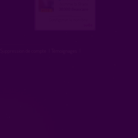
homme, bi 61 ans
30300 Beaucaire
Configurer le nombre
...suite
Suppression de compte
|
Témoignages
|