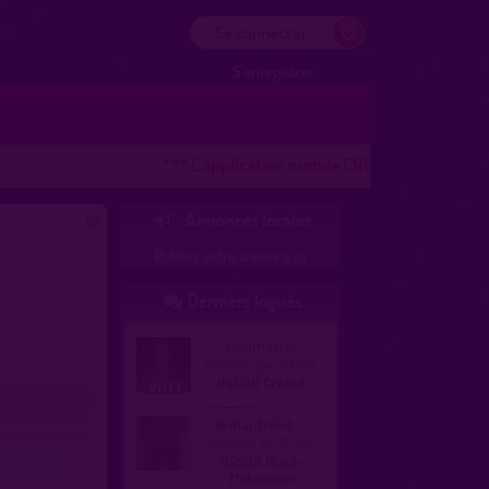
Se connecter
S'enregistrer
*** L'application mobile CROOZR pour les télép
Annonces locales

Publiez votre annonce ici
Derniers logués

webmaster
homme, gay 49 ans
94000 Créteil
ibautrelet
homme, bi 57 ans
92500 Rueil-
Malmaison