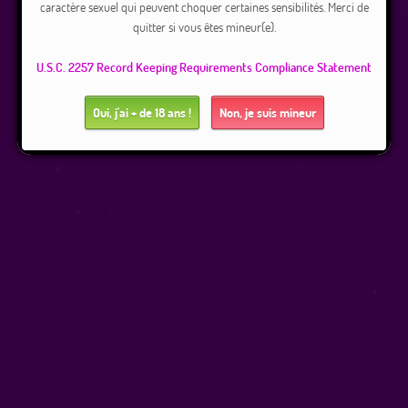
caractère sexuel qui peuvent choquer certaines sensibilités. Merci de
quitter si vous êtes mineur(e).
U.S.C. 2257 Record Keeping Requirements Compliance Statement
Oui, j'ai + de 18 ans !
Non, je suis mineur