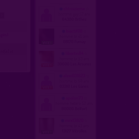
chtroizieme
homme, gay 57 ans
 !
64300 Orthez
biactif08
ngés)
homme, bi 45 ans
08170 Fumay
it(e) et
libertin84
homme, bi 53 ans
39600 Les Arsures
alexi031823
homme, bi 58 ans
03310 Les Gânes
apolon73
homme, hetero 52 ans
90000 Belfort
mrx13820
homme, bi 43 ans
13127 Vitrolles