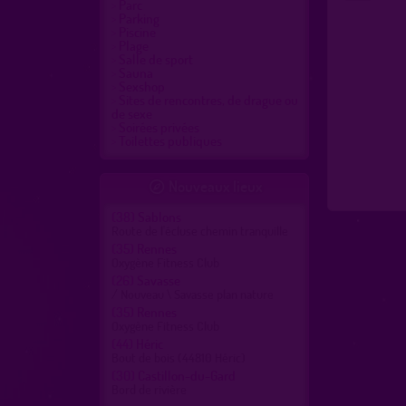
Parc
Parking
Piscine
Plage
Salle de sport
Sauna
Sexshop
Sites de rencontres, de drague ou
de sexe
Soirées privées
Toilettes publiques
Nouveaux lieux

(38)
Sablons
Route de l'écluse chemin tranquille
(35)
Rennes
Oxygène Fitness Club
(26)
Savasse
/ Nouveau \ Savasse plan nature
(35)
Rennes
Oxygène Fitness Club
(44)
Héric
Bout de bois (44810 Héric)
(30)
Castillon-du-Gard
Bord de rivière