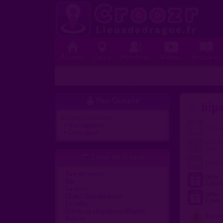
Accueil
Lieux
Membres
Vidéos
Histoires
Mon Compte

bipa
Actions proposées :
»
S'enregistrer
»
Connexion
Lieux de drague

Aire de repos
Bar
Cinéma
Club / Discothèque
En ville
Hôtels et chambres d'hôtes
Nature